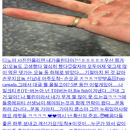
디노야 사진안올리면 내가올린다아?^^ㅎㅎㅎㅎㅎ
우산 챙겨
요!
오늘도 고생했다 열심히 했다🙂잘자여 모두
어제 엊그제 많
이 먹은 댓가는 오늘 등 하체로 받았다.....기절
마치 된 것 같아
손우지
요놈 신났네 아주
도착~ 손오공 ㅊㅋㅊㅋ🩷🩵🙇🏻
Foto
cargada.
그래서 대글 뭘 올릴고야? 5분 동안 이렇게있어….
나
밀크티🥤
QT~
버논아 넌 T야
버논아.
Big fish
이겨냈다...근데 그
거 알아? 나 헬린이라서 내가 무게 젤 많이 못 드는겈ㅋㅋㅋ애
들중에
피티 선생님이 해야되는것과 함께 연락이 왔다....운동
하러 갑니다...
운동 가야지....가야지 쿱스야 그만 누워있어
사랑
해요 캐럿들 ㅋㅋㅋㅋ ❤️❤️
역시 난 확신의 준프..🥹
빼꼼
다들
좋은 하루 보내고 계신가요?
도착✈️
이것이…누군가 와서 같이