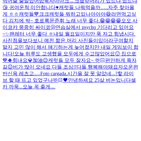
먹어줄 줄알았어
밥묵자아아크ㅡ크킄
앞머리가 있느냐 없느냐
😘 귀여운척 미안합니다♥️
캐럿들 나뭐먹을까…..
자주 찾아올
게 ㅎㅎ캐럿들💙크크
캐럿들 뭐하고있나아아아😆
라면먹고싶
다 김치에 싹~ 호로록
문준휘 노래 너무 좋다.😁😁😁😁
오오 사
이코
캬 뭉중히 싸이코🫢
연습실에서 psycho 기다리고 있어요
~✨
팬레터 너무 좋다 ㅎ
내일 월요일이지만 푹 자고 힘냅시다.
사진첩을보다보니 예전 짧은 머리 사진들이있더라구여
할지
말지 고민 많이 해서 얘기하는게 늦어졌지만 내일 게임보이 합
니다!
오늘 하루도 고생했을 모두에게 수고많았어요🙂 집으로
💙
🍀힘내요💎加油😉
캐럿들 모두 잘자요~ 🫶🏻
편안하게 푹자
길😉
비가 많이 오네요 다들 조심!!
다들 행복해야돼요
자
오운완
반신욕 레츠고.....
Foto cargada.
시간을 잘 못 알았네...?핳 라이
브 할 때 뜨고 있었구나
🫶🏻🖤
안녕하세요 25살 버논입니다
셀
카 까묵...오늘 꼭 줄게....