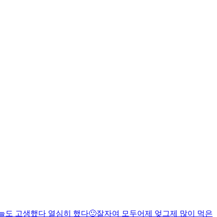
늘도 고생했다 열심히 했다🙂잘자여 모두
어제 엊그제 많이 먹은