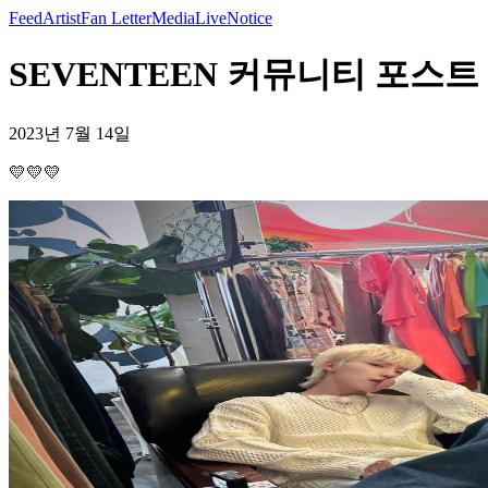
Feed
Artist
Fan Letter
Media
Live
Notice
SEVENTEEN 커뮤니티 포스트 - 
2023년 7월 14일
💛💛💛