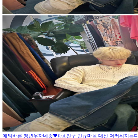
예의바른 청년
우자네컷🖤feat.친구 민규
마음 대신 더러워지는