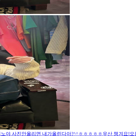
디노야 사진안올리면 내가올린다아?^^ㅎㅎㅎㅎㅎ
우산 챙겨요!
오