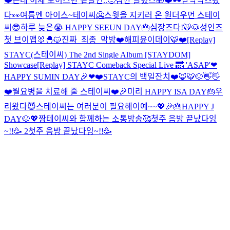
❤️근데 이제 보이스만 곁들인..🥺
잠깐 들렸스🎁❤️
🕶맏막막즈왔
다👀
여름엔 아이스~테이씨🥶
스윗을 지키러 온 원더우먼 스테이
씨😎
하루 늦은😭 HAPPY SEEUN DAY🎂
심장즈다!🐯🐶
성인즈
첫 브이앱🐰🐣🐱
진짜_최종_막방
❤️해피윤이데이🐯❤️
[Replay]
STAYC(스테이씨) The 2nd Single Album [STAYDOM]
Showcase
[Replay] STAYC Comeback Special Live 🔜 'ASAP'
❤
HAPPY SUMIN DAY🎉❤
❤️STAYC의 백일잔치❤️
🦊🐯🐶👋👋
❤️월요병을 치료해 줄 스테이씨❤️
🎉미리 HAPPY ISA DAY🎂
우
리왔다😈
스테이씨는 여러분이 필요해이예~~💖
🎉🎂HAPPY J
DAY🐶💖
짱테이씨와 함께하는 소통방송🥰
첫주 음방 끝났다잉
~!!🥳 2
첫주 음방 끝났다잉~!!🥳