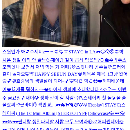
스윗인가 봐💕
수세미zㅡ~~🐰🦊🫶
STAYC in LA🕶
🤔🤫🤭🐰
박
시은 생일 아직 안 끝남🥳
재이랑 같이 급식 먹을래?🐶🏫
수박주스
모행🐰
나 보면서 저녁 먹는 거 어때?
💛스윗나라 공주들💛
드러와
같이 놀자요🐯
💛HAPPY SEEUN DAY🦊
제목은 제목..!
그냥 왔어
🌸💕
🐯호랑님의 생일날이 되어~🎵🐯
막🍞 먹🍞😍❤️
해피배쑴데
이❤️🐰
제목 뭐하지~~❤️
아이사 생파에 초대합니다 ^3^
우~~ 이번
주 금요일🎵
재이🐶 생파 같이 할 사람~?🎂
스테이씨 첫 돌🥳
올 줄
몰랐찌~?
굿바이✋ 색안경....🕶🐇🐩🐈🦊🐯🐶
[Replay] STAYC(스
테이씨) The 1st Mini Album [STEREOTYPE] Showcase
👓🕶👓
🕶👓🕶
씬니랑 생일파티할 사람 모두 모여라😆🎉
해피씬데이🐹