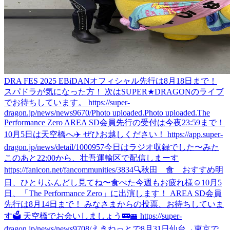
DRA FES 2025 EBiDANオフィシャル先行は8月18日まで！
スパドラが気になった方！ 次はSUPER★DRAGONのライブ
でお待ちしています。 https://super-
dragon.jp/news/news9670/
Photo uploaded.
Photo uploaded.
The
Performance Zero AREA SD会員先行の受付は今夜23:59まで！
10月5日は天空橋へ✈️ ぜひお越しください！ https://app.super-
dragon.jp/news/detail/1000957
今日はラジオ収録でした〜
みた
このあと22:00から、壮吾運輸区で配信しまーす
https://fanicon.net/fancommunities/3834
🔍秋田 食 おすすめ
明
日、ひとりふんどし見てね〜
食べた
今週もお疲れ様☺️
10月5
日、「The Performance Zero」に出演します！ AREA SD会員
先行は8月14日まで！ みなさまからの投票、お待ちしていま
す🗳️ 天空橋でお会いしましょう🚃🚝 https://super-
dragon.jp/news/news9708/
えきねっとで8月31日仙台→東京で