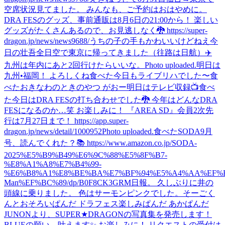
空席状況見てました。 みんなも、ご予約はおはやめに。
DRA FESのグッズ、事前通販は8月6日の21:00から！ 楽しい
グッズがたくさんあるので、お見逃しなく🐉 https://super-
dragon.jp/news/news9688/
うちの子の手もかわいいけどねえ
今
日の壮吾
全日空で東京に帰ってきました（往路は日航）✈️
九州は年内にあと2回行けたらいいな。
Photo uploaded.
明日は
九州•福岡！ よろしくね
食べた
今日もライブリハでした〜
食
べた
おきなわのときのやつ がおー
明日はテレビ収録📺
食べ
た
今日はDRA FESの打ち合わせでした🐉 今年はどんなDRA
FESになるのか…笑 お楽しみに！ 『AREA SD』会員2次先
行は7月27日まで！ https://app.super-
dragon.jp/news/detail/1000952
Photo uploaded.
食べた
SODA9月
号、読んでくれた？📚 https://www.amazon.co.jp/SODA-
2025%E5%B9%B49%E6%9C%88%E5%8F%B7-
%E8%A1%A8%E7%B4%99-
%E6%B8%A1%E8%BE%BA%E7%BF%94%E5%A4%AA%EF%B
Man%EF%BC%89/dp/B0F8CK3GRM
日報。 久しぶりに井の
頭線に乗りました。 色はサーモンピンクでした。
そーごく
んとおそろいぱんだ ドラフェス楽しみぱんだ あかぱんだ
JUNONより、SUPER★DRAGONの写真集を発売します！
BLUEの願い、叶えます✨ お楽しみに！ リクエストの受付は