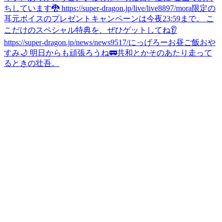
ちしています🐉 https://super-dragon.jp/live/live8897/
mora限定の
耳元ボイスのプレゼントキャンペーンは今夜23:59まで。 こ
こだけのスペシャル特典を、ぜひゲットしてね👂
https://super-dragon.jp/news/news9517/
にっげろー
お昼ご飯
おや
すみ🌙 明日からも頑張ろうね🚃
共和とかそのあたり走って
るときの壮吾。