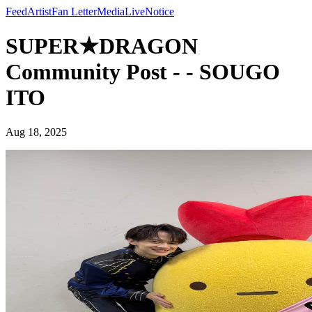
Feed
Artist
Fan Letter
Media
Live
Notice
SUPER★DRAGON
Community Post - - SOUGO
ITO
Aug 18, 2025