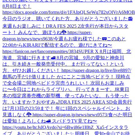
8月8日まで！
https://docs.google.com/forms/d/e/1FAIpQLSeWq7lI2xOlVrA6M
今日のラジオ、聴いてくれた方、ありがとうございました📻
来週もお楽しみに！
DRA FES 2025 2次先行が本日からスタ
ート！ みんなで、遊ぼうね🐉 https://super-
dragon.jp/news/news9638/
今週もお疲れ様でした🚃
このあと
22:00からKIRARIで配信するので、遊びにきてね〜
https://fanicon.net/fancommunities/3834
SUPER X 8月は福岡、北
海道、宮城に行きます🚅 8月の宮城、9月の愛知と神奈川
は、引き続き一般発売受付中。 まだ行ってない！という
方、ぜひお越しください！ https://super-dragon.jp/live/live8897/
彪馬の手だけ借りました かにことご当地ベビドラ！ 現時点
で全会場ご同地ベビドラ完売うれしい！ 次回もお楽しみ
に〜
今日はこれからライブリハ。 行ってきまーす。
JR東日
本の指定席券売機の新型機、使ってみたいな。 もう使った
方、いますか？
おやすみ🌙
DRA FES 2025 AREA SD会員先行
は7月13日の23:59まで！ 年に1回のスペシャルイベント。お
見逃しなく🐉 https://super-dragon.jp/news/news9573/
食べた
明日
は愛知！よろしくね🚅 スパドラTV見てね〜
https://youtu.be/ltcJsIQAvdo?si=6Bwi86e1I0hZ_Xa5
インスタラ
イブ、ありがとうございました✨ 明後日、愛知•金山でお待