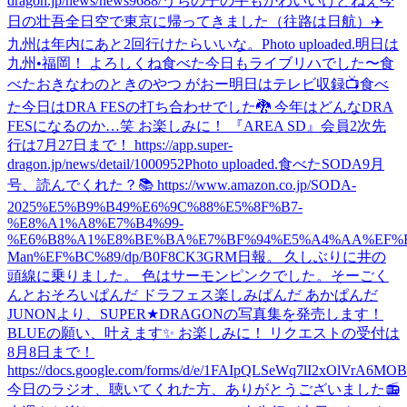
dragon.jp/news/news9688/
うちの子の手もかわいいけどねえ
今
日の壮吾
全日空で東京に帰ってきました（往路は日航）✈️
九州は年内にあと2回行けたらいいな。
Photo uploaded.
明日は
九州•福岡！ よろしくね
食べた
今日もライブリハでした〜
食
べた
おきなわのときのやつ がおー
明日はテレビ収録📺
食べ
た
今日はDRA FESの打ち合わせでした🐉 今年はどんなDRA
FESになるのか…笑 お楽しみに！ 『AREA SD』会員2次先
行は7月27日まで！ https://app.super-
dragon.jp/news/detail/1000952
Photo uploaded.
食べた
SODA9月
号、読んでくれた？📚 https://www.amazon.co.jp/SODA-
2025%E5%B9%B49%E6%9C%88%E5%8F%B7-
%E8%A1%A8%E7%B4%99-
%E6%B8%A1%E8%BE%BA%E7%BF%94%E5%A4%AA%EF%B
Man%EF%BC%89/dp/B0F8CK3GRM
日報。 久しぶりに井の
頭線に乗りました。 色はサーモンピンクでした。
そーごく
んとおそろいぱんだ ドラフェス楽しみぱんだ あかぱんだ
JUNONより、SUPER★DRAGONの写真集を発売します！
BLUEの願い、叶えます✨ お楽しみに！ リクエストの受付は
8月8日まで！
https://docs.google.com/forms/d/e/1FAIpQLSeWq7lI2xOlVrA6M
今日のラジオ、聴いてくれた方、ありがとうございました📻