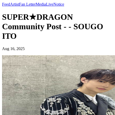
Feed
Artist
Fan Letter
Media
Live
Notice
SUPER★DRAGON
Community Post - - SOUGO
ITO
Aug 16, 2025