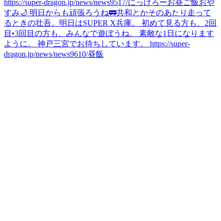
https://super-dragon.jp/news/news9517/
にっげろー
お昼ご飯
おや
すみ🌙 明日からも頑張ろうね🚃
共和とかそのあたり走って
るときの壮吾。
明日はSUPER X兵庫。 初めて見る方も、2回
目•3回目の方も、みんなで遊ぼうね。 素敵な1日になります
ように。 神戸三宮でお待ちしています。 https://super-
dragon.jp/news/news9610/
昼飯