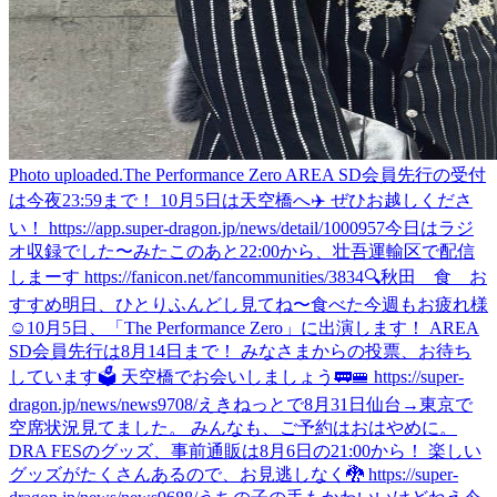
Photo uploaded.
The Performance Zero AREA SD会員先行の受付
は今夜23:59まで！ 10月5日は天空橋へ✈️ ぜひお越しくださ
い！ https://app.super-dragon.jp/news/detail/1000957
今日はラジ
オ収録でした〜
みた
このあと22:00から、壮吾運輸区で配信
しまーす https://fanicon.net/fancommunities/3834
🔍秋田 食 お
すすめ
明日、ひとりふんどし見てね〜
食べた
今週もお疲れ様
☺️
10月5日、「The Performance Zero」に出演します！ AREA
SD会員先行は8月14日まで！ みなさまからの投票、お待ち
しています🗳️ 天空橋でお会いしましょう🚃🚝 https://super-
dragon.jp/news/news9708/
えきねっとで8月31日仙台→東京で
空席状況見てました。 みんなも、ご予約はおはやめに。
DRA FESのグッズ、事前通販は8月6日の21:00から！ 楽しい
グッズがたくさんあるので、お見逃しなく🐉 https://super-