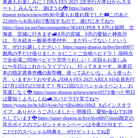
来週もお楽しみに！
DRA FES 2025 2次先行が本日からスタ
ート！ みんなで、遊ぼうね🐉 https://super-
dragon.jp/news/news9638/
今週もお疲れ様でした🚃
このあと
22:00からKIRARIで配信するので、遊びにきてね〜
https://fanicon.net/fancommunities/3834
SUPER X 8月は福岡、北
海道、宮城に行きます🚅 8月の宮城、9月の愛知と神奈川
は、引き続き一般発売受付中。 まだ行ってない！という
方、ぜひお越しください！ https://super-dragon.jp/live/live8897/
彪馬の手だけ借りました かにことご当地ベビドラ！ 現時点
で全会場ご同地ベビドラ完売うれしい！ 次回もお楽しみ
に〜
今日はこれからライブリハ。 行ってきまーす。
JR東日
本の指定席券売機の新型機、使ってみたいな。 もう使った
方、いますか？
おやすみ🌙
DRA FES 2025 AREA SD会員先行
は7月13日の23:59まで！ 年に1回のスペシャルイベント。お
見逃しなく🐉 https://super-dragon.jp/news/news9573/
食べた
明日
は愛知！よろしくね🚅 スパドラTV見てね〜
https://youtu.be/ltcJsIQAvdo?si=6Bwi86e1I0hZ_Xa5
インスタラ
イブ、ありがとうございました✨ 明後日、愛知•金山でお待
ちしています🐉 https://super-dragon.jp/live/live8897/
mora限定の
耳元ボイスのプレゼントキャンペーンは今夜23:59まで。 こ
こだけのスペシャル特典を、ぜひゲットしてね👂