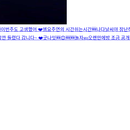

이번주도 고생했어 ❤️
엥
요
주연의 시간
쉬는시간
🆕
나다
날씨야 장난
잠깐 들렸다 갑니다~ ❤️
굿나잇
🆕
😊
🆕
🆕
놀자
go
오랜만에
방 조금 공개 .