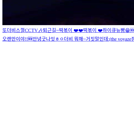
또
더비
스껄
CCTV
🎶
퇴근길~
떡볶이 ❤️❤️
떡볶이 ❤️
하이
큐뉴빵
😁

오랜만이야!!
🆕
안녕
굿나잇
ㅎㅇ
더비 뭐해~
거짓말인데
:(
the voyaze