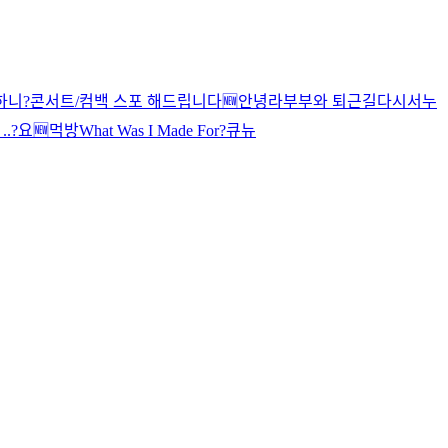
하니?
콘서트/컴백 스포 해드립니다
🆕
안녕
라부부와 퇴근길
다시
서누
.?
요
🆕
먹방
What Was I Made For?
큐뉴