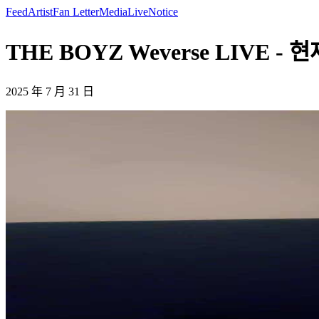
Feed
Artist
Fan Letter
Media
Live
Notice
THE BOYZ Weverse LIVE - 
2025 年 7 月 31 日