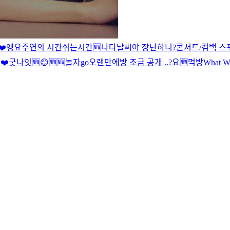
️
엥
요
주연의 시간
쉬는시간
🆕
나다
날씨야 장난하니?
콘서트/컴백 스
❤️
굿나잇
🆕
😊
🆕
🆕
놀자
go
오랜만에
방 조금 공개 ..?
요
🆕
먹방
What Wa