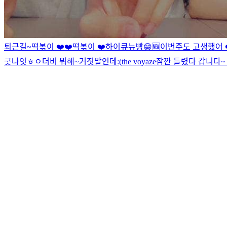
퇴근길~
떡볶이 ❤️❤️
떡볶이 ❤️
하이
큐뉴빵
😁
🆕
이번주도 고생했어 ❤
굿나잇
ㅎㅇ
더비 뭐해~
거짓말인데
:(
the voyaze
잠깐 들렸다 갑니다~ 