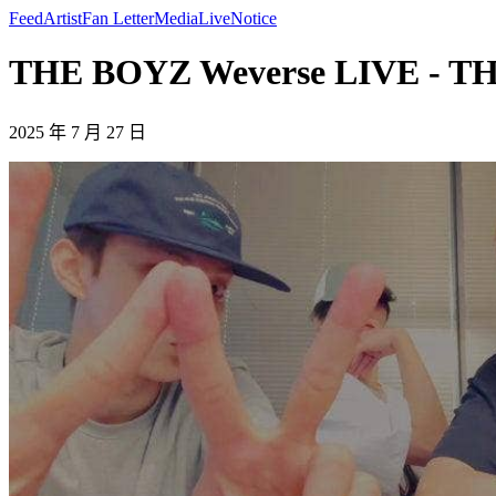
Feed
Artist
Fan Letter
Media
Live
Notice
THE BOYZ Weverse LIVE - T
2025 年 7 月 27 日