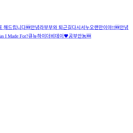
포 해드립니다
🆕
안녕
라부부와 퇴근길
다시
서누
오랜만이야!!
🆕
안녕
s I Made For?
큐뉴
하이
더비데이🖤
공부
안뇽
🆕