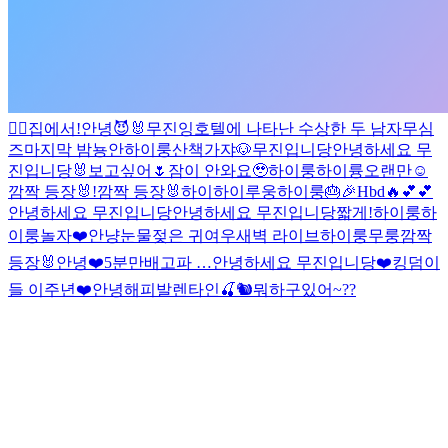
✌🏻
집에서!
안녕
😈🐰
무진잉
호텔에 나타난 수상한 두 남자
무심
즈
마지막 밤
뇽안
하이룽
산책가쟈🐶
무진입니당
안녕하세요 무
진입니당
🐰
보고싶어🌷
잠이 안와요🥹
하이룽
하이륭
오랜만☺️
깜짝 등장🐰!
깜짝 등장🐰
하이
하이루웅
하이룽
🎂🎉
Hbd
🔥
💕
💕
안녕하세요 무진입니당
안녕하세요 무진입니당
짧게!
하이룽
하
이룽
놀자❤️
안냥
눈물젖은 귀여우
새벽 라이브
하이룽
무룽
깜짝
등장🐰
안녕❤️
5분만
배고파 …
안녕하세요 무진입니당
❤️킹덤이
들 이주년❤️
안녕
해피발렌타인
🍒🐿
뭐하구있어~??