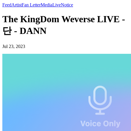
Feed
Artist
Fan Letter
Media
Live
Notice
The KingDom Weverse LIVE -
단 - DANN
Jul 23, 2023