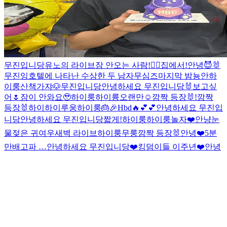
무진입니당
유노의 라이브
잠 안오는 사람!
✌🏻
집에서!
안녕
😈🐰
무진잉
호텔에 나타난 수상한 두 남자
무심즈
마지막 밤
뇽안
하
이룽
산책가쟈🐶
무진입니당
안녕하세요 무진입니당
🐰
보고싶
어🌷
잠이 안와요🥹
하이룽
하이륭
오랜만☺️
깜짝 등장🐰!
깜짝
등장🐰
하이
하이루웅
하이룽
🎂🎉
Hbd
🔥
💕
💕
안녕하세요 무진입
니당
안녕하세요 무진입니당
짧게!
하이룽
하이룽
놀자❤️
안냥
눈
물젖은 귀여우
새벽 라이브
하이룽
무룽
깜짝 등장🐰
안녕❤️
5분
만
배고파 …
안녕하세요 무진입니당
❤️킹덤이들 이주년❤️
안녕