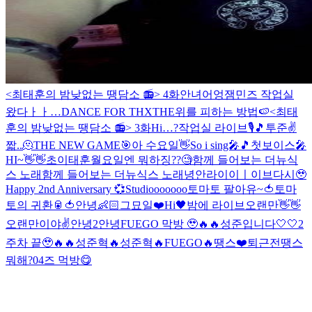
<최태훈의 밤낮없는 땡담소 📻> 4화
안녀어엉
잼민즈 작업실
왔다ㅏㅏ…
DANCE FOR THX
THE위를 피하는 방법🍉
<최태
훈의 밤낮없는 땡담소 📻> 3화
Hi…?
작업실 라이브🎙🎵
투준✌️
짧..🫠
THE NEW GAME🎯
아 수요일👋
So i sing🎤🎵
첫보이스🎤
HI~👋👋
초이태훈
월요일엔 뭐하징??🧐
함께 들어보는 더뉴식
스 노래
함께 들어보는 더뉴식스 노래
녕안
라이이ㅣ이브
다시🥹
Happy 2nd Anniversary 💞
Studiooooooo
토마토 팔아유~🍅
토마
토의 귀환🥫🍅
안녕👶🏻
그묘일❤️
Hi🖤
밤에 라이브
오랜만👋👋
오랜만이야✌️
안녕2
안녕
FUEGO 막방 🥹🔥🔥
성준입니다🤍🤍
2
주차 끝🥹🔥🔥
성준혁🔥
성준혁🔥
FUEGO🔥
땡스❤️
퇴근전
땡스
뭐해?
04즈 먹방😋