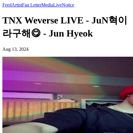
Feed
Artist
Fan Letter
Media
Live
Notice
TNX Weverse LIVE - JuN혁이
라구해😋 - Jun Hyeok
Aug 13, 2024