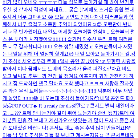
비가 많이 오네요 ㅜㅜㅜㅜ 다들 집으로 돌아가실 때 많이 번거로
우실 것 같아서 걱정이 되네요… 궂은 날씨에도 뜨거운 응원 보내
주셔서 너무 고마워요 😭 오늘 공연도 언제나처럼 여러분들과 함
께해서 너무 즐겁고 소중한 추억이 되었어요☺️😊 오랜만에 반나
서 너무 반가웠어요 내일도 어제랑 오늘처럼 열심히...
오늘부터 펄
스 온 투어가 시작했어요!!!!!!!!! 즐기러 와주신 우리 트메 여러분
들 너무 감사합니다 🙇🏻‍♂️ 오늘 정말 재밌었고 오늘만큼이나 재밌
는 내일을 위해 더 열심히 할게요😊 내일 보아요 돌아가시는 길,감
기 조심하세요🙂
우리 트메 1일차 공연 끝났어요 🫶 무한한 사랑을
받아서 이따 꿈에서도 트메의 목소리가 울려 퍼질것같아요 비도
오고 날씨도 추우니까 건강 잘 챙겨요 아프지마 귀가 안전하게 하
시고 집 도착하면 댓글 달아요 도착 했다고 ㅋㅋㅋ 사랑해 잘자
첫
콘 와준 우리 트메들~~~~~!~!~!~!~!~!~!~!!!!!! 덕분에 너무 재밌
게 놀았다!!!!!!!😄 비 오는데 조심히 들어가요🥹 내일 공연도 화이
팅🤗
POP OUT🔥 R u ready for dis
정말로 ? 콘서트 벌써 내일이라
고 .....??? 트메 만나는거야 같이 뛰어 노는거야 준비 됐지?
트메 여
러분들 연휴 잘 보내고 계신가요?? 맛있는 거 많이 드시고 좋은 시
간 보내셨길 바랍니다! 콘서트 때도 좋은 추억 많이 만들어요!🩵
이틀 남 았 다
추석은 다들 잘 보내고 계시는지요☺️ 곧 콘서트네요