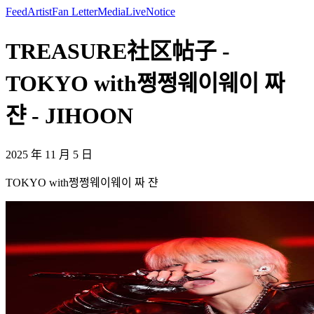
Feed
Artist
Fan Letter
Media
Live
Notice
TREASURE社区帖子 -
TOKYO with쩡쩡웨이웨이 짜
쟌 - JIHOON
2025 年 11 月 5 日
TOKYO with쩡쩡웨이웨이 짜 쟌