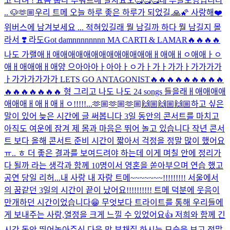
고 다녀 ! 요즘 춥다 추워
트메 잘자요오🥰🥰🥰
네 푸들도영입니다
.. 🐶
🫶🏼
우리 트메 오늘 하루 좋은 하루가 되었길.🙏🌠 사랑해❤️
위버스에 남겨보세요 ... 적혀있길래 뭘 남길까 하다 뭘 남길지 몰
라서 ❣️ 라도
Got damnnnnnnnn MA CARTI & LAMAR🔥🔥🔥🔥
나도 가랠애ㅐ애애애애애애애애애애애애애ㅐ애애ㅐㅇ애애ㅏㅇ
애ㅐ애애애ㅐ애양 으아아아ㅏ아아ㅏㅇ가ㅏ가ㅏ가가ㅏ가가가가
ㅏ가가가가가가 LETS GO ANTAGONIST🔥🔥🔥🔥🔥🔥🔥🔥🔥
🔥🔥🔥🔥🔥🔥🔥 형 그리고 나도 나도 24 songs 들을래ㅐ애애애애
애애애ㅐ애ㅐ애ㅐㅇ!!!!!...
🫶🏼🫶🏼🫶🏼🙌🏼🙌🏼🙌🏼
하고 싶은
말이 있어 늦은 시간에 글 써봅니다 3일 동안의 콘서트를 마치고
아직도 여운에 잠겨 제 몸과 마음은 뛰어 놀고 있습니다 작년 콘서
트 보다 올해 콘서트 준비 시간이 짧아서 걱정을 정말 많이 했어요
ㅠ.. ㅎ 더 좋은 결과를 보여드려야 하는데 이게 며칠 안에 정리가
다 될까 라는 생각과 함께 10명이서 영혼을 쏟아부으며 연습 했고
공연 당일 리허...
내 사랑 내 자랑 트메~~~~~~~!!!!!!!!! 서울에서
의 꿈같던 3일의 시간이 끝이 났어요!!!!!!!!!! 트메 덕분에 웃음이
만개하던 시간이었습니다😁 무엇보다 트라이트를 통해 우리들에
게 보내주는 사랑,열정을 크게 느낄 수 있었어요👍 저희와 함께 긴
시간 동안 뛰어놀아주신 다음 막 부채질 하시는 모습을 보고 정말