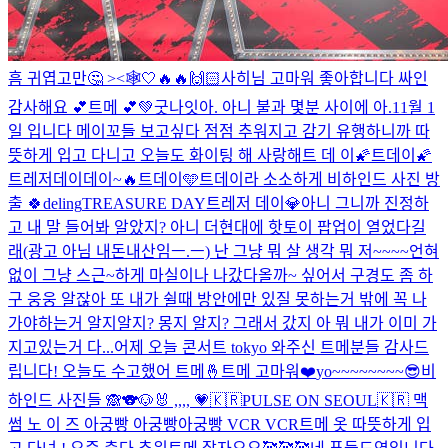
흠 귀엽고만🤔 ><🕸️
🤍
🔥🔥
🙌🏻
사히님 고마워 좋아합니다 싸인
감사해요 💕
트메 💕
💚
굿나잇
아. 아니 불과 몇분 사이에 아.
11월 1
일 입니다 메이꼬들 보고싶다 점점 추워지고 감기 유행하니까 따
뜻하게 입고 다니고 오늘도 화이팅 해 사랑해
트 데 이
🌠트데이🌠
트레저데이데이~🔥
트데이🩵
트데이라 소소하게 비하인드 사진 방
출 🍀
deling
TREASURE DAY
트레저 데이💎
아니 그니까 진정하
고 내 말 들어봐 알았지? 아니 더현대에 핫토이 팝업이 열었다길
래(광고 아님 내돈내산임ㅡ.ㅡ) 난 그냥 뭐 살 생각 뭐 저~~~~언혀
없이 그냥 스근~하게 마실이나 나갔다올까~ 싶어서 구경도 좀 하
구 웅웅 알잖아 또 내가 쉴때 방안에만 있질 못하는거 밖에 꼭 나
가야하는거 알지알지? 몽지 알지? 그래서 갔지 아 뭐 내가 이미 가
지고있는거 다...
어제 오늘 콘서트 tokyo 와주신 트메분들 감사드
립니다! 오늘도 수고했어 트메🤞
트메 고마워❤️
yo~~~~~~~~😎
비
하인드 사진들 🙈
🐨🐶🐰 ,,,, 💗
🇰🇷PULSE ON SEOUL🇰🇷 맥
썸 노 이 즈 아궁빵 아궁빵아궁빵 VCR VCR
트메 옷 따뜻하게 입