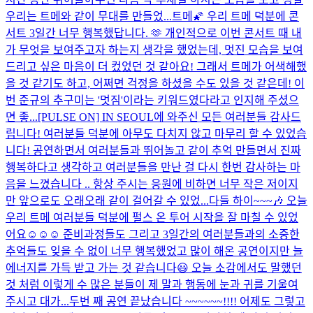
우리는 트메와 같이 무대를 만들었...
트메🌠 우리 트메 덕분에 콘
서트 3일간 너무 행복했답니다. 🫶 개인적으로 이번 콘서트 때 내
가 무엇을 보여주고자 하는지 생각을 했었는데, 멋진 모습을 보여
드리고 싶은 마음이 더 컸었던 것 같아요! 그래서 트메가 어색해했
을 것 같기도 하고, 어쩌면 걱정을 하셨을 수도 있을 것 같은데! 이
번 준규의 추구미는 '멋짐'이라는 키워드였다라고 인지해 주셨으
면 좋...
[PULSE ON] IN SEOUL에 와주신 모든 여러분들 감사드
립니다! 여러분들 덕분에 아무도 다치지 않고 마무리 할 수 있었습
니다! 공연하면서 여러분들과 뛰어놀고 같이 추억 만들면서 진짜
행복하다고 생각하고 여러분들을 만난 걸 다시 한번 감사하는 마
음을 느꼈습니다 .. 항상 주시는 응원에 비하면 너무 작은 저이지
만 앞으로도 오래오래 같이 걸어갈 수 있었...
다들 하이~~~🎶 오늘
우리 트메 여러분들 덕분에 펄스 온 투어 시작을 잘 마칠 수 있었
어요☺️☺️☺️ 준비과정들도 그리고 3일간의 여러분들과의 소중한
추억들도 잊을 수 없이 너무 행복했었고 많이 해온 공연이지만 늘
에너지를 가득 받고 가는 것 같습니다😃 오늘 소감에서도 말했던
것 처럼 이렇게 수 많은 분들이 제 말과 행동에 눈과 귀를 기울여
주시고 대가...
두번 째 공연 끝났습니다 ~~~~~~!!!! 어제도 그렇고