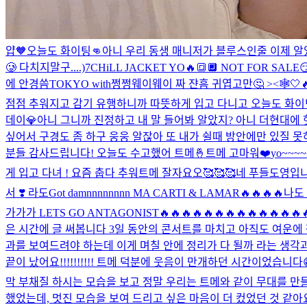
얍
🧡
오늘도 화이팅👊
아니 우리 동생 매니저가 블루스인줄 이제 알았다
🥲 다치지말구....)
7CHiLL JACKET YO🔥🔳🔲 NOT FOR SALE
에 안경씀
TOKYO with쩡쩡웨이웨이 짜 쟌
흠 귀엽고만🤔 ><🕸️
🤍

점점 추워지고 감기 유행하니까 따뜻하게 입고 다니고 오늘도 화이
데이💎
아니 그니까 진정하고 내 말 들어봐 알았지? 아니 더현대에 
싶어서 구경도 좀 하구 웅웅 알잖아 또 내가 쉴때 방안에만 있질 못하
분들 감사드립니다! 오늘도 수고했어 트메🤞
트메 고마워❤️
yo~~~~
게 입고 다녀 ! 요즘 춥다 추워
트메 잘자요오🥰🥰🥰
네 푸들도영입니다 
서 ❣️ 라도
Got damnnnnnnnn MA CARTI & LAM
가가가 LETS GO ANTAGONIST🔥🔥🔥🔥🔥🔥🔥🔥🔥🔥🔥
은 시간에 글 써봅니다 3일 동안의 콘서트를 마치고 아직도 여운에 잠
과를 보여드려야 하는데 이게 며칠 안에 정리가 다 될까 라는 생각과 
끝이 났어요!!!!!!!!!! 트메 덕분에 웃음이 만개하던 시간이었습
막 부채질 하시는 모습을 보고 정말 우리는 트메와 같이 무대를 만들었
했었는데, 멋진 모습을 보여 드리고 싶은 마음이 더 컸었던 것 같아