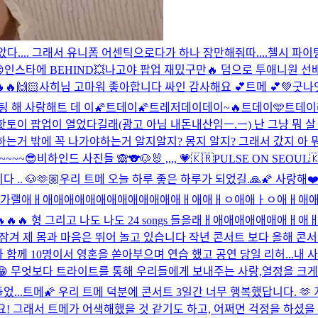
.... 그래서 유니폼 어센틱으로다가 하나 장만해줘따....첼시 파이팅🥹

인스타에 BEHIND💥
나고야 팝업 재밌구만🔥 덤으로 투애니원 선
🔥
🙌🏻
사히님 고마워 좋아합니다 싸인 감사해요 💕
트메 💕
💚
굿나
팅 해 사랑해
트 데 이
🌠트데이🌠
트레저데이데이~🔥
트데이🩵
트데이
핫토이 팝업이 열었다길래(광고 아님 내돈내산임ㅡ.ㅡ) 난 그냥 뭐 살
는거 밖에 꼭 나가야하는거 알지알지? 몽지 알지? 그래서 갔지 아 뭐
~~~~😎
비하인드 사진들 🙈
🐨🐶🐰 ,,,, 💗
🇰🇷PULSE ON SEOU
.. 🐶
🫶🏼
우리 트메 오늘 하루 좋은 하루가 되었길.🙏🌠 사랑해❤
AR🔥🔥🔥🔥나도 가랠애ㅐ애애애애애애애애애애애애애ㅐ애애ㅐㅇ애애
🔥🔥🔥🔥 형 그리고 나도 나도 24 songs 들을래ㅐ애애애애애애애ㅐ애ㅐ애ㅐ
겨 제 몸과 마음은 뛰어 놀고 있습니다 작년 콘서트 보다 올해 콘서트
함께 10명이서 영혼을 쏟아부으며 연습 했고 공연 당일 리허...
내 사
니다😁 무엇보다 트라이트를 통해 우리들에게 보내주는 사랑,열정을 크
...
트메🌠 우리 트메 덕분에 콘서트 3일간 너무 행복했답니다. 
요! 그래서 트메가 어색해했을 것 같기도 하고, 어쩌면 걱정을 하셨을