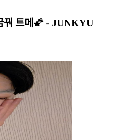
꿔 트메🌠 - JUNKYU