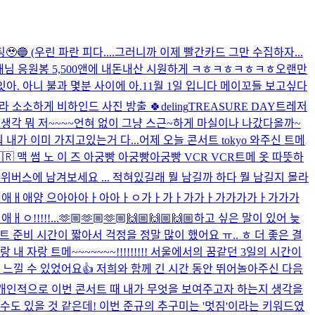
🔵 (우린 파란 피다....그러니까 이제 빨간카드 그만 수집하자...
배님 응원봉 5,500앤에 내돈내산 시원하게 ㅋㅎㅋㅎㅋㅎㅋㅎ
오랜만
잇
아. 아니 불과 몇분 사이에 아.
11월 1일 입니다 메이꼬들 보고싶다
라 소소하게 비하인드 사진 방출 🍀
deling
TREASURE DAY
트레저
 생각 뭐 저~~~~언혀 없이 그냥 스근~하게 마실이나 나갔다올까~
 내가 이미 가지고있는거 다...
어제 오늘 콘서트 tokyo 와주신 트메
L🇰🇷 맥 썸 노 이 즈 아궁빵 아궁빵아궁빵 VCR VCR
트메 옷 따뜻하
️
위버스에 남겨보세요 ... 적혀있길래 뭘 남길까 하다 뭘 남길지 몰라
ㅏㅇ애ㅐ애애애ㅐ애양 으아아아ㅏ아아ㅏㅇ가ㅏ가ㅏ가가ㅏ가가가가ㅏ가가가
ㅇ!!!!!...
🫶🏼🫶🏼🫶🏼🙌🏼🙌🏼🙌🏼
하고 싶은 말이 있어 늦
 준비 시간이 짧아서 걱정을 정말 많이 했어요 ㅠ.. ㅎ 더 좋은 결
랑 내 자랑 트메~~~~~~~!!!!!!!!! 서울에서의 꿈같던 3일의 시간이
게 느낄 수 있었어요👍 저희와 함께 긴 시간 동안 뛰어놀아주신 다음
 개인적으로 이번 콘서트 때 내가 무엇을 보여주고자 하는지 생각을
 수도 있을 것 같은데! 이번 준규의 추구미는 '멋짐'이라는 키워드였