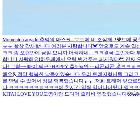
Momento cargado.
추억의 마스크...🫶
트메 비 조심해..!
💜
트메 공
ㅠㅠ 항상 감사합니다 여러분 사랑합니다💓 앞으로도 계속 열심히
ㅋㅋ 좀 오랜만에 금발 보니까 어색하네…ㅋㅋ
결국 고민하다 
합니다 사랑해요!
하우페에서 우릴 반겨주는 피지워터🥹 진짜 
다! 그럼~~ 빠이!
퇴근~
HAPPY 😋
✨
뇽안~~
피곤피곤..
✌️
ㅋㅋㅎ
해요🫰
정말 행복한 날들이였습니다 우리 트레저형님들 그리고 
를 만날 수 있어서 정말 행복했습니다ㅠㅠ 저희 트레저 앞으로도 
다 ㅋㅋㅋㅋㅋㅋㅌㅋㅋㅋ
에 한시간 일찍 일어나버렸다 엨ㅋ
KITA
I LOVE YOU
도영이랑 드디어 졸리비 영접했습니다🥹🤩
M