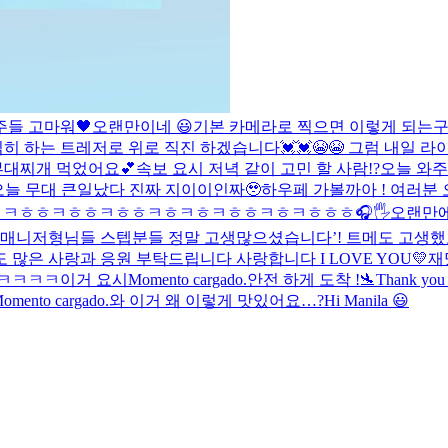
주들 고마워🖤
오랜만이네 😃
기본 카메라로 찍으면 이렇게 되는구나
 하는 트레저로 위로 직진 하겠습니다💓💓😭😭 그럼 내일 라이
부대찌개 먹었어요💕
속보 요시 저녁 같이 고민 할 사람!?
오늘 와주
오늘 무대 큰일났다 진짜 지이이인짜🥹
하우페 가볼까아 !
여러분 
ㅋㅋㅎㅎㅋㅎㅎㅋㅎㅎㅋㅎㅋㅎㅋㅎㅎㅋㅎㅋㅎㅎㅎ
🎧🖐
오랜만에
매니저형님들 스텝분들 정말 고생많으셨습니다’! 트메도 고생했고
많은 사랑과 응원 부탁드립니다 사랑합니다 I LOVE YOU💛
재
ㅋㅋㅋㅋㅋ이거 요시
Momento cargado.
안전 하게 도착 !🛬
Thank you 
omento cargado.
와 이거 왜 이렇게 맛있어요…?
Hi Manila 😃