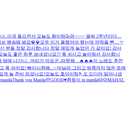
..
이곡 들으면서 오늘도 화이팅🥳
와~~~~ 벌써 2주년이다…
브 뱅송때 봐요💎💎
오우 이거 올렸어야 됐는데 까먹을 뻔…ㅋ
신 분들 정말 감사합니다 정말 재밌게 놀았던 거 같아요! 감사
오늘도 좋은 하루 보내셨나요?? 푹 쉬시고 놀아줘서 감사합니
 밖에 나가니.. 머리가 아프군..
따뜻해…
🔥🔥🔥
이 노래도 추천
 푹 쉬어요! 빠이
시원해...✨
마닐라 그리고 방콕까지 많은 트메
밌게 놀 준비 되셨나요?
오늘도 호아이팅🫰
오 드디어 일어나셨
manila
Thank you Manila💛
GOOD♥️
흰둥이 in manila🐶🐶
MAHAL