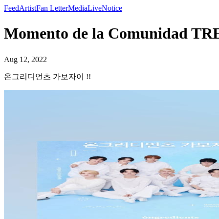
Feed
Artist
Fan Letter
Media
Live
Notice
Momento de la Comunida
Aug 12, 2022
온그리디언츠 가보자이 !!