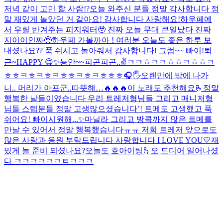
저녁 같이 고민 할 사람!?
오늘 와주신 분들 정말 감사합니다 정
말 재밌게 놀았던 거 같아요! 감사합니다 사랑해요!
하우페에
서 우릴 반겨주는 피지워터🥹 진짜 오늘 무대 큰일났다 진짜
지이이인짜🥹
하우페 가볼까아 !
여러분 오늘도 좋은 하루 보
내셨나요?? 푹 쉬시고 놀아줘서 감사합니다! 그럼~~ 빠이!
퇴
근~
HAPPY 😋
✨
뇽안~~
피곤피곤..
✌️
ㅋㅋㅎㅋㅋㅎㅎㅋㅎㅎㅋ
ㅎㅎㅋㅎㅋㅎㅋㅎㅎㅋㅎㅋㅎㅎㅎ
🎧🖐
오랜만에 밖에 나가
니.. 머리가 아프군..
따뜻해…
🔥🔥🔥
이 노래도 추천해요🫰
정말
행복한 날들이였습니다 우리 트레저형님들 그리고 매니저형
님들 스텝분들 정말 고생많으셨습니다’! 트메도 고생했고 푹
쉬어요! 빠이
시원해...✨
마닐라 그리고 방콕까지 많은 트메를
만날 수 있어서 정말 행복했습니다ㅠㅠ 저희 트레저 앞으로도
많은 사랑과 응원 부탁드립니다 사랑합니다 I LOVE YOU💛
재
밌게 놀 준비 되셨나요?
오늘도 호아이팅🫰
오 드디어 일어나셨
다 ㅋㅋㅋㅋㅋㅋㅌㅋㅋㅋ