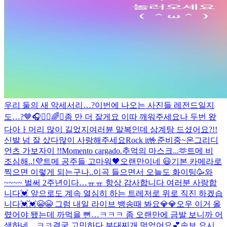
우리 둘의 새 악세서리…?
이번에 나오는 사진들 레전드일지
도…?
🤎
🎧🙋‍♂️
🌈✨
좀 만 더 잘게요 이따 깨워주세요
나 두번 왔
다아ㅏ
머리 많이 길었지
여러뷴 말복인데 삼계탕 드셨어요?!!
신발 넘 잘 샀다
많이 사랑해주세요
Rock it🤟
준비중~
온그리디
언츠 가보자이 !!
Momento cargado.
추억의 마스크...🫶
트메 비
조심해..!
💜
트메 공주들 고마워🖤
오랜만이네 😃
기본 카메라로
찍으면 이렇게 되는구나..
이곡 들으면서 오늘도 화이팅🥳
와
~~~~ 벌써 2주년이다…ㅠㅠ 항상 감사합니다 여러분 사랑합
니다💓 앞으로도 계속 열심히 하는 트레저로 위로 직진 하겠습
니다💓💓😭😭 그럼 내일 라이브 뱅송때 봐요💎💎
오우 이거 올
렸어야 됐는데 까먹을 뻔…ㅋㅋㅋ 좀 오랜만에 금발 보니까 어
색하네…ㅋㅋ
결국 고민하다 부대찌개 먹었어요💕
속보 요시