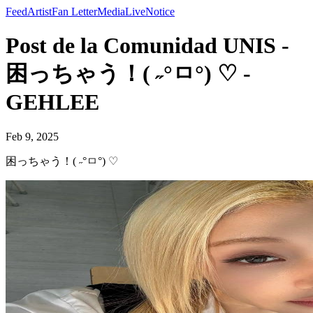
Feed
Artist
Fan Letter
Media
Live
Notice
Post de la Comunidad UNIS -
困っちゃう！( ˶°ㅁ°) ♡ -
GEHLEE
Feb 9, 2025
困っちゃう！( ˶°ㅁ°) ♡