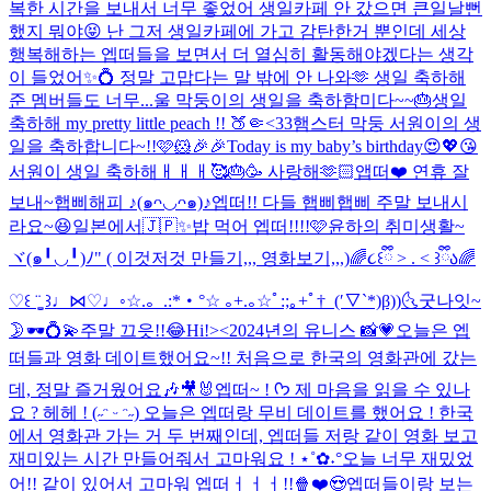
복한 시간을 보내서 너무 좋었어 생일카페 안 갔으면 큰일날뻔
했지 뭐야😝 난 그저 생일카페에 가고 감탄한거 뿐인데 세상
행복해하는 엡떠들을 보면서 더 열심히 활동해야겠다는 생각
이 들었어✨💍 정말 고맙다는 말 밖에 안 나와🫶 생일 축하해
준 멤버들도 너무...
울 막둥이의 생일을 축하함미다~~🎂
생일
축하해 my pretty little peach !! 🍑🤏<33
햄스터 막둥 서원이의 생
일을 축하합니다~!!🩷🐹🎉🎉
Today is my baby’s birthday😍💖😘
서원이 생일 축하해ㅐㅐㅐ🥰🎂🥳 사랑해🫶🏻
앱떠❤️ 연휴 잘
보내~
햅삐해피 ♪(๑ᴖ◡ᴖ๑)♪
엡떠!! 다들 햅삐햅삐 주말 보내시
라요~😆
일본에서🇯🇵✨
밥 먹어 엡떠!!!!🩷
윤하의 취미생활~
ヾ(๑╹◡╹)ﾉ" ( 이것저것 만들기,,, 영화보기,,,)
🌈૮꒰ྀི > . < ꒱ྀིა🌈
♡꒰ ¨̮͚ ꒱♩⋈♡♩◦
☆.。.:*・°☆ ｡+.｡☆ﾟ:;｡+ﾟ†_(′▽`*)β))
🌜굿나잇~
🌛
🕶️💍💫
주말 끄읏!!😂
Hi!><
2024년의 유니스 📸💗
오늘은 엡
떠들과 영화 데이트했어요~!! 처음으로 한국의 영화관에 갔는
데, 정말 즐거웠어요🎶🎥🐰
엡떠~ ! ᡣ𐭩 제 마음을 읽을 수 있나
요 ? 헤헤 ! (˶ᵔ ᵕ ᵔ˶) 오늘은 엡떠랑 무비 데이트를 했어요 ! 한국
에서 영화관 가는 거 두 번째인데, 엡떠들 저랑 같이 영화 보고
재미있는 시간 만들어줘서 고마워요 ! ⋆˚✿˖°
오늘 너무 재밌었
어!! 같이 있어서 고마워 엡떠ㅓㅓㅓ!!🍿❤️😍
엡떠들이랑 보는