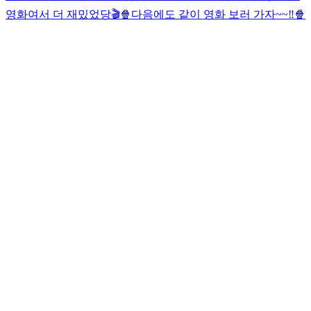
영화여서 더 재밌었당🎬🍿
다음에도 같이 영화 보러 가자~~‼️🍿