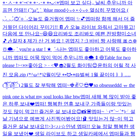
⌯･ㅅ･⌯ ⌯ᵔ⤙ᵔ⌯ ⌯･˕･⌯ ⌯•ᴗ<⌯
엡떠 보고 싶다,, 날씨 추우니까 아
프면 안돼!! (´°̥̥̥̥̥̥̥̥ω°̥̥̥̥̥̥̥̥｀)
blue mood⊹₊⟡⋆
⊹₊⟡ 열심히 꾸몄어요 (
◡̀_◡́)ᕤ˚⟡ ࣪ ˖
오늘도 즐거웠어 엡떠 ✨💕
엡떠랑 함께 해서 더 즐
거웠던 다이어리 꾸미기!! 📔🎶 오늘 라이브 와줘서 고마웠고!
다음에 또 만나요~😆😆
요리봐도 조리봐도 예쁜 전방향미소녀
🎵🎶
잘자🌷
제가 산 거 봐요 ! 귀엽지 ? :3 바비 짱 사랑해 🎀👛
❄️
☃️🌨️
˗ˏˋ you're a star ! ★ ˎˊ˗
나는 엡떠도 좋아하고 어묵도 좋아하
니까 엡떠도 어묵 많이 먹어 추우니까 ❄️🌨️🍢🍥
Table for two
please !><🍬
좋아요 ˃ ᵕ ˂💖🧁
2월도 화이팅😊
윤하의 어릴 적 사
진 모음.zip (*^ω^*)
2월이닷 ⌯•ᗢ•⌯ಣ
벌써 1월 끝이야ㅑㅑ….
(´༎ຶོρ༎ຶོ`) 2월도 잘 부탁해 엡떠~🍓✌️
🤍😎🖤
so obsesseddd ㅠ the
pink one is what my soul looks like btw
엡떠 새해 복 많이 받아 좋
은 하루 보내❤️
엡떠! 행복한 연휴 보내구 가족들이랑 맛있는
것도 많이 먹고!! 즐거운 설 보내요😊
📸💟
엡떠~╰(*´︶`*)╯설
날 기념으로 예쁘게 사진찍어봤어요!🩰 맛있는거 많~이 먹고
즐거운 설날 보내요!!>3<
♪♪☆
안녕 엡떠!! 오늘 정말 행복한 생
일을 보냈어❤️ 생일 라이브도 하고 생일카페에서 엡떠들과 행