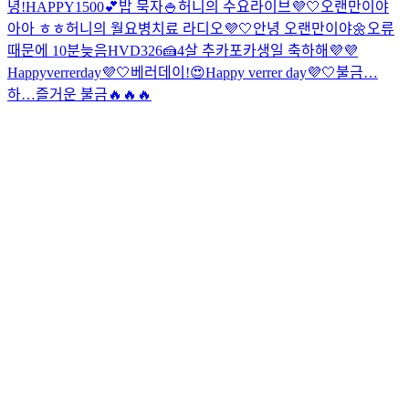
녕!
HAPPY1500💕
밥 묵자🍚
허니의 수요라이브💜🤍
오랜만이야
아아 ㅎㅎ
허니의 월요병치료 라디오💜🤍
안녕 오랜만이야🌼
오류
때문에 10분늦음
HVD326🍰
4살 추카포카
생일 축하해💜💜
Happyverrerday💜🤍
베러데이!😍
Happy verrer day💜🤍
불금…
하…즐거운 불금🔥🔥🔥