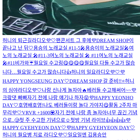
허니의 퇴근길라디오💜🤍
팬콘서트 그 후에
💜DREAM SHOP이
끝나고 난 뒤🤍
용승의 노래교실 #11-5🎤
용승이의 노래교실🎤
여
노의 노래교실 🎤#11-3
여노의 노래교실 🎤 #11
여노의 노래교실
🎤#11
비가와☔️
월요일 수고링😋😋😋😋
월요일 다들 수고가 많습
니다…
월요일 수고가 많습니다👍
허니의 일요라디오💜🤍
💜
HAPPY YONGSEUNG DAY🤍
DREAM SHOP 갈 준비!!⭐️
허니
의 심야라디오💜🤍
나랑 신나게 놀자아🔥
베러들 수고해써어~~💜
크랔댓 빠빠
자기 전에 나랑 얘기나 하자😝
💜HAPPY YEONHO
DAY🤍
호영배
호영!
나도 베러들이랑 놀다 가야지😋
활동 2주차 마
무리💜🤍
VRVR +1600💟
자기 전에 나랑 좀 놀자아
너무 끊긴 기념
으로..🥲
첫 주 수고한 기념으로☺️
첫방 기념 라이브👍👍👍👍
💜
HAPPY GYEHYEON DAY🤍
💜HAPPY GYEHYEON DAY🤍
허니의 월요병 치료 라디오💜🤍
일요일엔 김용승
안