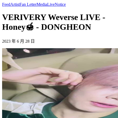
Feed
Artist
Fan Letter
Media
Live
Notice
VERIVERY Weverse LIVE -
Honey🍯 - DONGHEON
2023 年 6 月 28 日