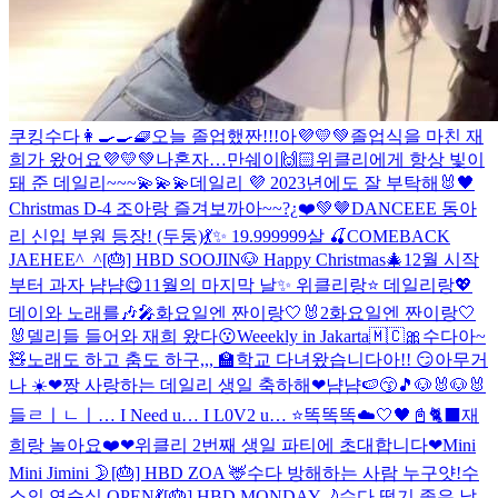
쿠킹수다👩‍🍳🍳🧇
오늘 졸업했짠!!!아💜💛💚
졸업식을 마친 재
희가 왔어요💜💛💚
나혼자…
만쉐이🙌🏻
위클리에게 항상 빛이
돼 준 데일리~~~💫💫💫
데일리 💜 2023년에도 잘 부탁해🐰🖤
Christmas D-4 조아랑 즐겨보까아~~?¿❤️💚🤎
DANCEEE 동아
리 신입 부원 등장! (두둥)💃✨
19.999999살 🍒
COMEBACK
JAEHEE^_^
[🎂] HBD SOOJIN🐶
Happy Christmas🎄
12월 시작
부터 과자 냠냠😋
11월의 마지막 날✨ 위클리랑⭐️ 데일리랑💖
데이와 노래를🎶🎤
화요일엔 짠이랑🤍🐰2
화요일엔 짠이랑🤍
🐰
델리들 들어와 재희 왔다😗
Weeekly in Jakarta🇲🇨
🎀수다아~
🧸
노래도 하고 춤도 하구,,,
🏫학교 다녀왔습니다아!! 😏
아무거
나 ☀️
❤짱 사랑하는 데일리 생일 축하해❤
냠냠🍉😙🎵
🐶🐰🐶🐰
들ㄹㅣㄴㅣ… I Need u… I L0V2 u… ⭐
똑똑똑☁️🤍
🖤📓🐈‍⬛
재
희랑 놀아요❤️
❤위클리 2번째 생일 파티에 초대합니다❤
Mini
Mini Jimini 🌛
[🎂] HBD ZOA 🦌
수다 방해하는 사람 누구얏!
수
소의 연습실 OPEN💃
[🎂] HBD MONDAY🌙
수다 떨기 좋은 날