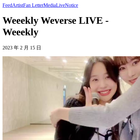
Feed
Artist
Fan Letter
Media
Live
Notice
Weeekly Weverse LIVE -
Weeekly
2023 年 2 月 15 日