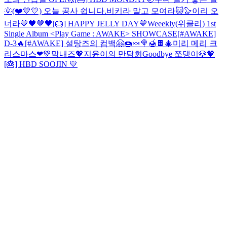
🌞
(❤️💙💛) 오늘 공사 쉽니다.
비키라 말고 모여라🐱🦭
이리 오
너라🤎🖤🤎🖤
[🎂] HAPPY JELLY DAY💛
Weeekly(위클리) 1st
Single Album <Play Game : AWAKE> SHOWCASE
[#AWAKE]
D-3🔥
[#AWAKE] 설탕즈의 컴백🤗🍩🍬🍭🍯🍫
🎄미리 메리 크
리스마스❤💚
막내즈💖
지윤이의 만담회
Goodbye 쪼댕이🐶💖
[🎂] HBD SOOJIN 💙