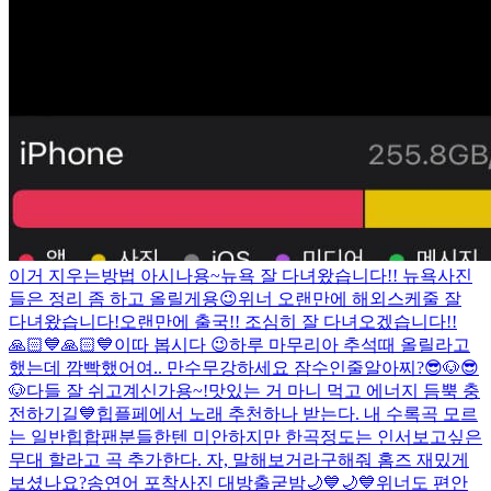
이거 지우는방법 아시나용~
뉴욕 잘 다녀왔습니다!! 뉴욕사진
들은 정리 좀 하고 올릴게용😉
위너 오랜만에 해외스케줄 잘
다녀왔습니다!
오랜만에 출국!! 조심히 잘 다녀오겠습니다!!
🙏🏻💙🙏🏻💙
이따 봅시다 😉
하루 마무리
아 추석때 올릴라고
했는데 깜빡했어여.. 만수무강하세요 잠수인줄알아찌?
😎🐶😎
🐶
다들 잘 쉬고계신가용~!
맛있는 거 마니 먹고 에너지 듬뿍 충
전하기길💙
힙플페에서 노래 추천하나 받는다. 내 수록곡 모르
는 일반힙합팬분들한텐 미안하지만 한곡정도는 인서보고싶은
무대 할라고 곡 추가한다. 자, 말해보거라
구해줘 홈즈 재밌게
보셨나요?
송연어 포착사진 대방출
굳밤🌙💙🌙💙
위너도 편안