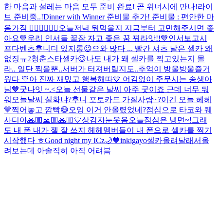
한 마음과 설레는 마음 모두 준비 완료! 곧 위너시에 만나!
라이
브 준비중..!
Dinner with Winner 준비물 추가! 준비물 : 편안한 마
음가짐 👍🏻💙👍🏻🤍
오늘저녁 뭐먹을지 지금부터 고민해주시면 좋
아요💙
우리 인서들 꿀잠 자고 좋은 꿈 꿔라앗!!💙
인서보고시
프다
벤츠후니
더 있지롱😉
으와 많다 ... 빨간 셔츠 날은 셀카 왜
없징ㅠ
2
청춘스타셀카😉
나도 내가 왜 셀카를 찍고있는지 몰
라.. 일단 찍을뿐..
서버가 터져버릴지도..
추억이 방울방울
즐거
웠다 💙
아 진짜 재밌고 행복해따💙 어김없이 주무시는 송생아
님
💙
굿나잇 ~.<
오늘 선물같은 날씨 아주 굿이죠 근데 너무 둬
워
오늘날씨 실화냐?
후니 포토카드 가질사람~?
이건 오늘 헤헤
💙
찍어놓고 깜빡😅
오잉 이거 안올렸었네?
점심으로 타코와 퀘
사디아
🙏🏼🙏🏼🙏🏼💙
상감자눈웃음
오늘점심은 냉면~!
그래
도 내 폰 내가 젤 잘 쓰지 헤헤
멤버들이 내 폰으로 셀카를 찍기
시작했다 ㅎ
Good night my ICz🌙💙
inkigayo
셀카올려달래서올
려보는데 아솔직히 아직 어려븜