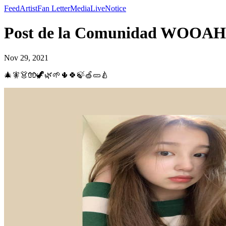
Feed
Artist
Fan Letter
Media
Live
Notice
Post de la Comunidad WOOAH 
Nov 29, 2021
🎄🧚👗🧤🦖🌿🌱🌵🍀🍃🍏🥒🍐