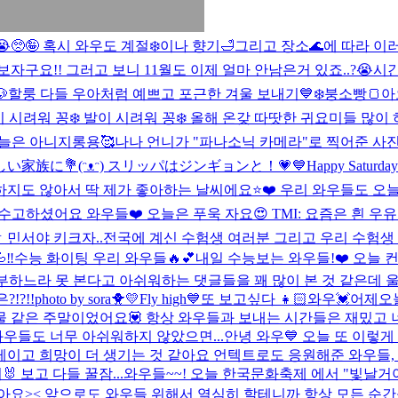
🥺🤪 혹시 와우도 계절❄️이나 향기🛁그리고 장소🌊에 따라 이러한
자구요!! 그러고 보니 11월도 이제 얼마 안남은거 있죠..?😭시

할룽 다들 우아처럼 예쁘고 포근한 겨울 보내기💙❄️
붕소빵🍞
아
 시려워 꽁❄️ 발이 시려워 꽁❄️ 올해 온갖 따땃한 귀요미들 많이
오늘은 아니지롱용🥰
나나 언니가 "파나소닉 카메라"로 찍어준 사진
新しい家族に💐(ᵔᴥᵔ) スリッパはジンギョンと！💗💙
Happy Saturday
하지도 않아서 딱 제가 좋아하는 날씨에요⭐️❤️ 우리 와우들도 
수고하셨어요 와우들❤️ 오늘은 푸욱 자요😍 TMI: 요즘은 흰 우유
ㅎ 민서야 키크자..
전국에 계신 수험생 여러분 그리고 우리 수험생
‼️
수능 화이팅 우리 와우들🔥💕
내일 수능보는 와우들!❤️ 오늘 
부하느라 못 본다고 아쉬워하는 댓글들을 꽤 많이 본 것 같은데 
?!?!!
photo by sora🐥💛
Fly high💙
또 보고싶다 👧🏻
와우💓어제오늘
물 같은 주말이었어요💟 항상 와우들과 보내는 시간들은 재밌고 
와우들도 너무 아쉬워하지 않았으면...
안녕 와우💙 오늘 또 이렇
이고 희망이 더 생기는 것 같아요 언텍트로도 응원해준 와우들,
 보고 다들 꿀잠...
와우들~~! 오늘 한국문화축제 에서 "빛날거
요>< 앞으로도 와우들 위해서 열심히 할테니까 항상 모든 순간들 