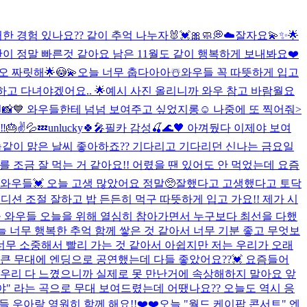
 경험 있나요?? 같이 추억 나누자🐰💓🎀
🧼💭☁️
잘자요💫✨🌟
간이 정말 빠른것 같아요 남은 11월도 같이 행복하게 보내봐요❤️
오 짜릿해🌟😳💫
오늘 너무 춥다아아☃️와우들 꼭 따뜻하게 입고
 하고 다녀야겠어요.. 🌟예시 사진 올리니까 와우 참고 바람
월요
📸💙 와우들한테 넘넘 보여주고 싶었지롱☺️ 나중에 또 찍어줘>
‼️🎂✌️💦💤
unlucky🍀🎤
필카 감성🍒🌊🖤 아껴뒀다 이제야 보여
오늘같이 맑은 날씨 좋아하죠?? 기다리고 기다리던 신나는 금요일
를 조금 잘 먹는 거 같아요!! 어렸을 땐 있어도 안 먹었는데 요즘
 와우들💓 오늘 고생 많았어요 정말🥺잘했다고 고생했다고 토닥
컨디션 조절 잘하고 밥 든든히 먹구 따뜻하게 입고 가요!! 제가 시
울 와우들 오늘을 위해 열심히 참아가면서 누구보다 최선을 다했
 너무 행복한 추억 함께 쌓은 것 같아서 너무 기분 좋고 무엇보
너무 소중해서 빨리 가는 것 같아서 아쉽지만 저는 우리가 오래
게 큰 무대에 엔딩으로 공연했는데 다들 좋았어요??💓 요즘들어
 우리 다 느꼈으니까 실제로 못 만난거에 속상해하지 말아요 앞
야" 라는 곡으로 무대 보여드렸는데 어땠나요?? 오늘도 역시 응
우아랑 영원히 함께 해요!!❤️❤️
오늘 "월드 케이팝 콘서트" 엔