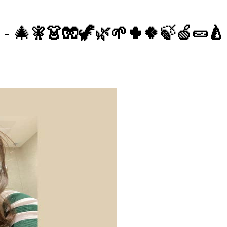
- 🎄🧚👗🧤🦖🌿🌱🌵🍀🍃🍏🥒🍐