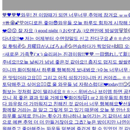
💙🖤💙🖤
와우! 전 이맘때가 되면 너무너무 추억에 잠겨요 ㅠㅠ😭
⭐️🤟🤩🌠💛
어디로든 좋아😎
와우들 오늘 하루도 힘차게 시작해 보
❤️
😕😗 잘 자요 ;) good night ;) おやすみ ;)
오랜만에 밤설멍🐻🐰
다녀요!!❤️ 저는 어제부터 수면양말도 신고 잔다구요🧦ㅎㅎ
손이
일 홧팅✌️💦 月曜日がんばろぉ✌️💦
연습하다가 찍었당⭐️🙌🏻 
<
새로운 가족💐(ᵔᴥᵔ) 슬리퍼는 진경이랑!!💗💙 一目惚れして
주네요!!
오늘 날씨가 넘넘 좋은것 같아요!! 춥지도 덥지도 쌀쌀
이니까 화이팅해서 하루를 행복하게 보내봐요 :)
수능 너무너무 
은 맛있더라고요👍🏻 그리고 아직 성장기이니까 키 커야죠... ㅎ
토닥해주고 싶어요🙆‍♀️👏 울 와우들 넘 자랑스럽다!❤️
today!!!🙄
험보는 것처럼 같이 떨리네요ㅎㅎ>.< 위버스나 브이앱 하면 공
으니 꼭 좋은 결과 있을 거예요💝화이팅😽
1 or 2 와우들의 취향은
다 와우랑 더 가까워지고 친해진 것 같아서 너무 행복해요💝선
함께할 거라는 걸 알고 그렇게 믿고 있기 때문에 오늘 못 만난 
와우를 실제로 만나는 횟수가 하나하나 늘어가는 거 같아서 설레
으로 예쁜 추억 더 더 만들거잖아요 그쵸? 늦은 밤이지만 나연이🐰
원해주고 좋아해주는 와우들 덕분에 즐겁게 할 수 있었던 것 같아