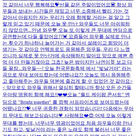
것 같아서 너무 행복해요💝선물 같은 주말이었어요💟 항상 와
우들과 보내는 시간들은 재밌고 너무 소중해서 빨리 가는 것
같아서 아쉽지만 저는 우리가 오래 함께할 거라는 걸 알고 그
렇게 믿고 있기 때문에 오늘 못 만난 와우들도 너무 아쉬워하
지 않았으면...
안녕 와우💙 오늘 또 이렇게 큰 무대에 엔딩으로
공연했는데 다들 좋았어요??💓 요즘들어 와우를 실제로 만나
는 횟수가 하나하나 늘어가는 거 같아서 설레이고 희망이 더
생기는 것 같아요 언텍트로도 응원해준 와우들, 우리 다 느꼈
으니까 실제로 못 만난거에 속상해하지 말아요 앞으로 예쁜 추
억 더 더 만들거잖아요 그쵸? 늦은 밤이지만 나연이🐰 보고 다
들 꿀잠...
와우들~~! 오늘 한국문화축제 에서 "빛날거야" 라는
곡으로 무대 보여드렸는데 어땠나요?? 오늘도 역시 응원해주
고 좋아해주는 와우들 덕분에 즐겁게 할 수 있었던 것 같아요>
< 앞으로도 와우들 위해서 열심히 할테니까 항상 모든 순간들
우아랑 영원히 함께 해요!!❤️❤️
오늘 "월드 케이팝 콘서트" 엔
딩으로 "Bright together" 를 깜짝 서프라이즈로 보여드렸는데
어땠나요??💝 너무 귀중한 경험이 되었습니다!! 다음에는 우아
의 무대도 해보고싶습니다💗 사랑해요❤️
😍 어제 오늘 이렇게
무대를 했는데, 너무너무 영광이었어요 처음 와우들이랑 만나
기도 하고, 빛날거야 라는 좋은 노래도 함께 불러서 너무 좋은