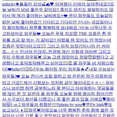
unlucky🍀🎤
필카 감성🍒🌊🖤 아껴뒀다 이제야 보여주네요!!
오
늘 날씨가 넘넘 좋은것 같아요!! 춥지도 덥지도 쌀쌀하지도 않
아서 딱 제가 좋아하는 날씨에요⭐️❤️ 우리 와우들도 오늘같이
맑은 날씨 좋아하죠?? 기다리고 기다리던 신나는 금요일이니
까 화이팅해서 하루를 행복하게 보내봐요 :)
수능 너무너무 수
고하셨어요 와우들❤️ 오늘은 푸욱 자요😍 TMI: 요즘은 흰 우
유를 조금 잘 먹는 거 같아요!! 어렸을 땐 있어도 안 먹었는데
요즘은 맛있더라고요👍🏻 그리고 아직 성장기이니까 키 커야
죠... ㅎㅎ 민서야 키크자..
전국에 계신 수험생 여러분 그리고
우리 수험생 와우들💓 오늘 고생 많았어요 정말🥺잘했다고 고
생했다고 토닥토닥해주고 싶어요🙆‍♀️👏 울 와우들 넘 자랑스럽
다!❤️
today!!!🙄💦‼️
수능 화이팅 우리 와우들🔥💕
내일 수능보는
와우들!❤️ 오늘 컨디션 조절 잘하고 밥 든든히 먹구 따뜻하게
입고 가요!! 제가 시험보는 것처럼 같이 떨리네요ㅎㅎ>.< 위버
스나 브이앱 하면 공부하느라 못 본다고 아쉬워하는 댓글들을
꽤 많이 본 것 같은데 울 와우들 오늘을 위해 열심히 참아가면
서 누구보다 최선을 다했으니 꼭 좋은 결과 있을 거예요💝화이
팅😽
1 or 2 와우들의 취향은?!?!!
photo by sora🐥💛
Fly high💙
또
보고싶다 👧🏻
와우💓어제오늘 너무 행복한 추억 함께 쌓은 것
같아서 너무 기분 좋고 무엇보다 와우랑 더 가까워지고 친해진