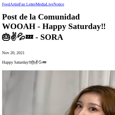
Feed
Artist
Fan Letter
Media
Live
Notice
Post de la Comunidad
WOOAH - Happy Saturday‼️
🎂✌️💦💤 - SORA
Nov 20, 2021
Happy Saturday‼️🎂✌️💦💤