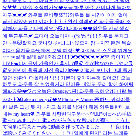
와우들도 너무 고마워요!!! 집 조심히 가고 밥 맛있는 거 먹어
요💗💗 고마워 조심히가요❤️
오늘 하루 아주 재미나게 놀아보
자구💓💓💓 와우들 준비됐쬬???
와우들 볼 시간이 이제 얼마
남지 않았어요!!! 꺄아ㅏㅏㅏㅏ완전 설레💕💕 와우들 올때 조
심해서 와용 기다릴게요 :)🧸
이따 봐요❤️❤️
와우들 만날 생각
에 두근두근💓 드디어 오늘이쟈나(*≧∀≦*)!!!! 와우들 푹자고
만나용😽잘자요 굿나잇🌙⭐️
11.11~😋
모자 탐나지?? 완전 복슬
이다? 올겨울 따땃하게 보낼 예정~🖤 마지막은 스폰데 뭐게요
~~~👀
설레 설레 설레죽겠오!!!!!!💓💓💓💓💓💓💓
💛 좀이따 V
LIVE🐢!!!
지금이 가을인가 혹시..?📗🍃 今が秋なのもしや..?📗
🍃
오랜만에 활동때 사진 올리기📸❤️ 이렇게 보니까 그때 즐거
웠던 상황이 떠올라서 넘넘 기분이 좋아지는것 같아요!! 오늘
하루도 와우들 잘 쉬었을거라 믿어용 내일도 우리 함께 화이팅
해봐요😜❤️
🤍
🍊오늘은 Orange🍊
짠! 와우들 뭐해요?!? 나랑 놀
자아ㅏ💓
Like a cherry🍒❤️💋
Photo by Minseo🧸
하트 귀걸이를
한 날은 그냥 못 지나치고 셀카를 남겨야 해용 와우들한테 보
내는 my heart💖 와우들 사랑한다구웅~~~💜🙆‍♀️
"明日への手紙"
歌ってみました！ 歌いながら色々な思い出が蘇り、こうし
て簡単に写真と一緒に動画を作ってみました。。！ 良けれ
ば聴いてみてください、、！ "내일에게 편지" 라는 노래를