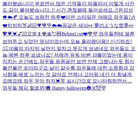
불러봤습니다! 부르면서 많은 기억들이 떠올라서 이렇게 사진
도 같이 붙여봤습니다..!! 시간 괜찮을때 들어보세요..!!
욘감성
🍁☁️🍂 오늘도 보람찬 하루❤️
이런 스타일은 어때요 와우들?🎶
❤️
히히히🍑👶🏻💗💙💚
☁️☁️꿈같은 세상👀 夢のような世界👀
💖💗💓💅🏻👚🌸🌷🍓🎀💘🧸
Behind cut❤️💙💜 와우들한테 얼른
보여주고 싶었던 영상이었는데 오늘 올라왔다용!! 신기하죠?
👍🏻
10월의 마지막 날까지 알차고 뜻깊게 보냈네요 와우들도 오
늘 예쁜 하루 보냈나요? 저에겐 유독 바쁜 10월이였는데 몸이
지치는 순간에도 와우들 응원글만 보면 언제 그랬냐는듯 힘이
불끈불끈 솟더라구요 날이 갈수록 와우들에 대한 소중함과 감
사함을 배로 느끼는 것 같아요 언제나 고마워 내가 더 힘낼게
오래오래 와우 우아 하자💓🐰 실시간으로 모니터링하면서 ...
와우들 해피 할로윈!🎃 Happy halloween🎃☠️😈💜