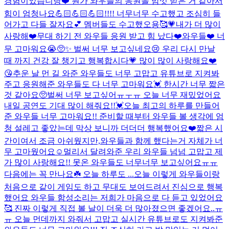
경험이었습니당❤️ 뭔가 와우들의 응원을 맘껏 받은 거 같아서
힘이 엄청나요💪🏻💪🏻💪🏻!!!! 너무너무 수고했고 조심히 들
어가고 다들 잘자요💕 멤버들도 수고했오용🥰💗
내가 더 많이
사랑해❤️
무대 하기 전 와우들 응원 받고 힘 났다❤️
와우들❤️ 너
무 고마워요😭🥺✨ 벌써 너무 보고싶네요😢 우리 다시 만날
때 까지 건강 잘 챙기고 행복합시다💗 많이 많이 사랑해요❤️
😘
추운 날 먼 길 와준 와우들도 너무 고맙고 유튜브로 지켜봐
주고 응원해준 와우들도 다 너무 고마워요💓 한시간 너무 짧은
것 같아요🥺벌써 너무 보고싶어ㅠㅜㅠ 오늘 너무 재밌었어요
내일 공연도 기대 많이 해줘요!!💓
오늘 최고의 하루를 만들어
준 와우들 너무 고마워요!! 준비할 때부터 와우들 볼 생각에 엄
청 설레고 좋았는데 막상 보니까 더더더 행복했어요❤️짧은 시
간이여서 조금 아쉬웠지만,와우들과 함께 했다는거 자체가 너
무 고마웠어요☺️멀리서 달려와준 우리 와우들 넘넘 고맙고 제
가 많이 사랑해요!! 못온 와우들도 너무너무 보고싶어요ㅠㅠ
다음에는 꼭 만나요☘️ 오늘 하루도 ...
오늘 이렇게 와우들이랑
처음으로 같이 게임도 하고 무대도 보여드려서 진심으로 행복
했어요 와우들 함성소리는 저희가 마음으로 다 듣고 있었어요
🥰 진짜 이렇게 직접 볼 날이 더욱 더 많아졌으면 좋겠어요..ㅠ
ㅠ 오늘 먼데까지 와줘서 고맙고 실시간 유튜브로도 지켜봐준