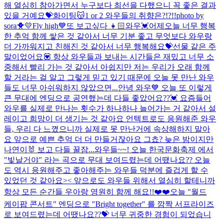
해 열심히 참아가면서 누구보다 최선을 다했으니 꼭 좋은 결과
있을 거예요💝화이팅😽
1 or 2 와우들의 취향은?!?!!
photo by
sora🐥💛
Fly high💙
또 보고싶다 👧🏻
와우💓어제오늘 너무 행복
한 추억 함께 쌓은 것 같아서 너무 기분 좋고 무엇보다 와우랑
더 가까워지고 친해진 것 같아서 너무 행복해요💝선물 같은 주
말이었어요💟 항상 와우들과 보내는 시간들은 재밌고 너무 소
중해서 빨리 가는 것 같아서 아쉽지만 저는 우리가 오래 함께
할 거라는 걸 알고 그렇게 믿고 있기 때문에 오늘 못 만난 와우
들도 너무 아쉬워하지 않았으면...
안녕 와우💙 오늘 또 이렇게
큰 무대에 엔딩으로 공연했는데 다들 좋았어요??💓 요즘들어
와우를 실제로 만나는 횟수가 하나하나 늘어가는 거 같아서 설
레이고 희망이 더 생기는 것 같아요 언텍트로도 응원해준 와우
들, 우리 다 느꼈으니까 실제로 못 만난거에 속상해하지 말아
요 앞으로 예쁜 추억 더 더 만들거잖아요 그쵸? 늦은 밤이지만
나연이🐰 보고 다들 꿀잠...
와우들~~! 오늘 한국문화축제 에서
"빛날거야" 라는 곡으로 무대 보여드렸는데 어땠나요?? 오늘
도 역시 응원해주고 좋아해주는 와우들 덕분에 즐겁게 할 수
있었던 것 같아요>< 앞으로도 와우들 위해서 열심히 할테니까
항상 모든 순간들 우아랑 영원히 함께 해요!!❤️❤️
오늘 "월드
케이팝 콘서트" 엔딩으로 "Bright together" 를 깜짝 서프라이즈
로 보여드렸는데 어땠나요??💝 너무 귀중한 경험이 되었습니