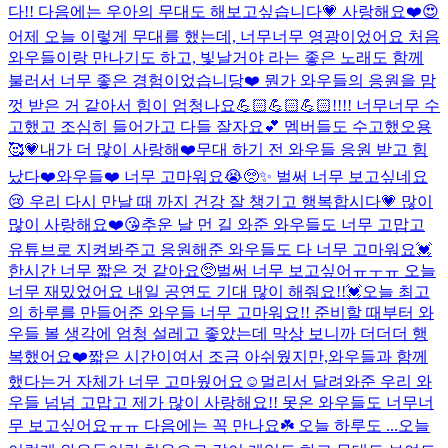
다!! 다음에는 우아의 무대도 해보고싶습니다💗 사랑해요❤️
😍
어제 오늘 이렇게 무대를 했는데, 너무너무 영광이었어요 처음
와우들이랑 만나기도 하고, 빛날거야 라는 좋은 노래도 함께
불러서 너무 좋은 경험이었습니당❤️ 뭔가 와우들의 응원을 맘
껏 받은 거 같아서 힘이 엄청나요💪🏻💪🏻💪🏻!!!! 너무너무 수
고했고 조심히 들어가고 다들 잘자요💕 멤버들도 수고했오용
🥰💗
내가 더 많이 사랑해❤️
무대 하기 전 와우들 응원 받고 힘
났다❤️
와우들❤️ 너무 고마워요😭🥺✨ 벌써 너무 보고싶네요
😢 우리 다시 만날 때 까지 건강 잘 챙기고 행복합시다💗 많이
많이 사랑해요❤️😘
추운 날 먼 길 와준 와우들도 너무 고맙고
유튜브로 지켜봐주고 응원해준 와우들도 다 너무 고마워요💓
한시간 너무 짧은 것 같아요🥺벌써 너무 보고싶어ㅠㅜㅠ 오늘
너무 재밌었어요 내일 공연도 기대 많이 해줘요!!💓
오늘 최고
의 하루를 만들어준 와우들 너무 고마워요!! 준비할 때부터 와
우들 볼 생각에 엄청 설레고 좋았는데 막상 보니까 더더더 행
복했어요❤️짧은 시간이여서 조금 아쉬웠지만,와우들과 함께
했다는거 자체가 너무 고마웠어요☺️멀리서 달려와준 우리 와
우들 넘넘 고맙고 제가 많이 사랑해요!! 못온 와우들도 너무너
무 보고싶어요ㅠㅠ 다음에는 꼭 만나요☘️ 오늘 하루도 ...
오늘