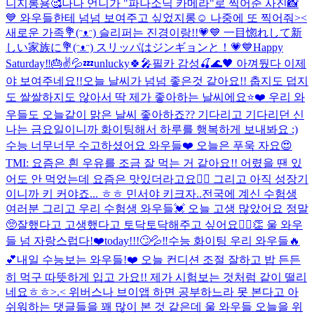
니지롱용🥰
나나 언니가 "파나소닉 카메라"로 찍어준 사진📸
💙 와우들한테 넘넘 보여주고 싶었지롱☺️ 나중에 또 찍어줘><
새로운 가족💐(ᵔᴥᵔ) 슬리퍼는 진경이랑!!💗💙 一目惚れして新
しい家族に💐(ᵔᴥᵔ) スリッパはジンギョンと！💗💙
Happy
Saturday‼️🎂✌️💦💤
unlucky🍀🎤
필카 감성🍒🌊🖤 아껴뒀다 이제
야 보여주네요!!
오늘 날씨가 넘넘 좋은것 같아요!! 춥지도 덥지
도 쌀쌀하지도 않아서 딱 제가 좋아하는 날씨에요⭐️❤️ 우리 와
우들도 오늘같이 맑은 날씨 좋아하죠?? 기다리고 기다리던 신
나는 금요일이니까 화이팅해서 하루를 행복하게 보내봐요 :)
수능 너무너무 수고하셨어요 와우들❤️ 오늘은 푸욱 자요😍
TMI: 요즘은 흰 우유를 조금 잘 먹는 거 같아요!! 어렸을 땐 있
어도 안 먹었는데 요즘은 맛있더라고요👍🏻 그리고 아직 성장기
이니까 키 커야죠... ㅎㅎ 민서야 키크자..
전국에 계신 수험생
여러분 그리고 우리 수험생 와우들💓 오늘 고생 많았어요 정말
🥺잘했다고 고생했다고 토닥토닥해주고 싶어요🙆‍♀️👏 울 와우
들 넘 자랑스럽다!❤️
today!!!🙄💦‼️
수능 화이팅 우리 와우들🔥
💕
내일 수능보는 와우들!❤️ 오늘 컨디션 조절 잘하고 밥 든든
히 먹구 따뜻하게 입고 가요!! 제가 시험보는 것처럼 같이 떨리
네요ㅎㅎ>.< 위버스나 브이앱 하면 공부하느라 못 본다고 아
쉬워하는 댓글들을 꽤 많이 본 것 같은데 울 와우들 오늘을 위