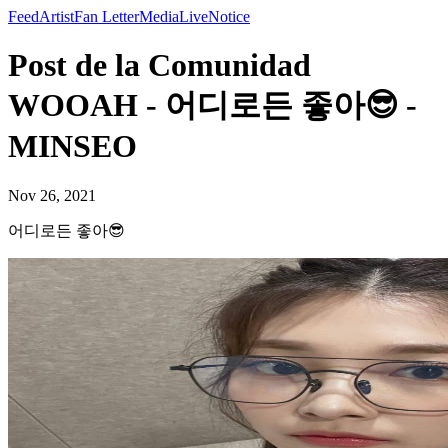
Feed
Artist
Fan Letter
Media
Live
Notice
Post de la Comunidad
WOOAH - 어디로든 좋아😎 -
MINSEO
Nov 26, 2021
어디로든 좋아😎