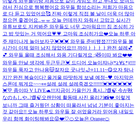
이렇게 와우들이랑 처음으로 같이 게임도 하고 무대도 보여드
려서 진심으로 행복했어요 와우들 함성소리는 저희가 마음으
로 다 듣고 있었어요🥰 진짜 이렇게 직접 볼 날이 더욱 더 많아
졌으면 좋겠어요..ㅠㅠ 오늘 먼데까지 와줘서 고맙고 실시간
유튜브로도 지켜봐준 와우들도 너무 고마워요!!! 집 조심히 가
고 밥 맛있는 거 먹어요💗💗 고마워 조심히가요❤️
오늘 하루 아
주 재미나게 놀아보자구💓💓💓 와우들 준비됐쬬???
와우들 볼
시간이 이제 얼마 남지 않았어요!!! 꺄아ㅏㅏㅏㅏ완전 설레💕
💕 와우들 올때 조심해서 와용 기다릴게요 :)🧸
이따 봐요❤️❤️
와우들 만날 생각에 두근두근💓 드디어 오늘이쟈나(*≧∀≦*)!!!!
와우들 푹자고 만나용😽잘자요 굿나잇🌙⭐️
11.11~😋
모자 탐나
지?? 완전 복슬이다? 올겨울 따땃하게 보낼 예정~🖤 마지막은
스폰데 뭐게요~~~👀
설레 설레 설레죽겠오!!!!!!💓💓💓💓💓💓
💓
💛 좀이따 V LIVE🐢!!!
지금이 가을인가 혹시..?📗🍃 今が秋
なのもしや..?📗🍃
오랜만에 활동때 사진 올리기📸❤️ 이렇게
보니까 그때 즐거웠던 상황이 떠올라서 넘넘 기분이 좋아지는
것 같아요!! 오늘 하루도 와우들 잘 쉬었을거라 믿어용 내일도
우리 함께 화이팅해봐요😜❤️
🤍
🍊오늘은 Orange🍊