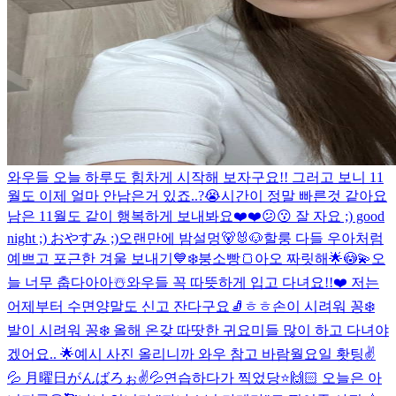
와우들 오늘 하루도 힘차게 시작해 보자구요!! 그러고 보니 11
월도 이제 얼마 안남은거 있죠..?😭시간이 정말 빠른것 같아요
남은 11월도 같이 행복하게 보내봐요❤️❤️
😕😗 잘 자요 ;) good
night ;) おやすみ ;)
오랜만에 밤설멍🐻🐰🐶
할룽 다들 우아처럼
예쁘고 포근한 겨울 보내기💙❄️
붕소빵🍞
아오 짜릿해🌟😳💫
오
늘 너무 춥다아아☃️와우들 꼭 따뜻하게 입고 다녀요!!❤️ 저는
어제부터 수면양말도 신고 잔다구요🧦ㅎㅎ
손이 시려워 꽁❄️
발이 시려워 꽁❄️ 올해 온갖 따땃한 귀요미들 많이 하고 다녀야
겠어요.. 🌟예시 사진 올리니까 와우 참고 바람
월요일 홧팅✌️
💦 月曜日がんばろぉ✌️💦
연습하다가 찍었당⭐️🙌🏻 오늘은 아