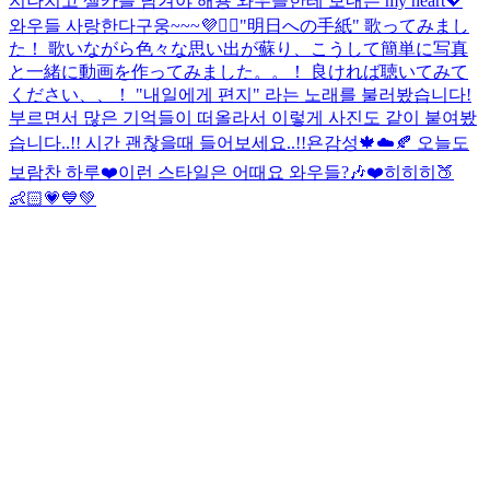
지나치고 셀카를 남겨야 해용 와우들한테 보내는 my heart💖
와우들 사랑한다구웅~~~💜🙆‍♀️
"明日への手紙" 歌ってみまし
た！ 歌いながら色々な思い出が蘇り、こうして簡単に写真
と一緒に動画を作ってみました。。！ 良ければ聴いてみて
ください、、！ "내일에게 편지" 라는 노래를 불러봤습니다!
부르면서 많은 기억들이 떠올라서 이렇게 사진도 같이 붙여봤
습니다..!! 시간 괜찮을때 들어보세요..!!
욘감성🍁☁️🍂 오늘도
보람찬 하루❤️
이런 스타일은 어때요 와우들?🎶❤️
히히히🍑
👶🏻💗💙💚