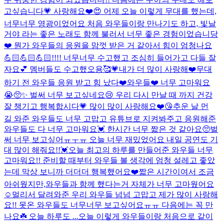
고싶습니다💗 사랑해요❤️
😍 어제 오늘 이렇게 무대를 했는데,
너무너무 영광이었어요 처음 와우들이랑 만나기도 하고, 빛날
거야 라는 좋은 노래도 함께 불러서 너무 좋은 경험이었습니당
❤️ 뭔가 와우들의 응원을 맘껏 받은 거 같아서 힘이 엄청나요
💪🏻💪🏻💪🏻!!!! 너무너무 수고했고 조심히 들어가고 다들 잘
자요💕 멤버들도 수고했오용🥰💗
내가 더 많이 사랑해❤️
무대
하기 전 와우들 응원 받고 힘 났다❤️
와우들❤️ 너무 고마워요
😭🥺✨ 벌써 너무 보고싶네요😢 우리 다시 만날 때 까지 건강
잘 챙기고 행복합시다💗 많이 많이 사랑해요❤️😘
추운 날 먼
길 와준 와우들도 너무 고맙고 유튜브로 지켜봐주고 응원해준
와우들도 다 너무 고마워요💓 한시간 너무 짧은 것 같아요🥺벌
써 너무 보고싶어ㅠㅜㅠ 오늘 너무 재밌었어요 내일 공연도 기
대 많이 해줘요!!💓
오늘 최고의 하루를 만들어준 와우들 너무
고마워요!! 준비할 때부터 와우들 볼 생각에 엄청 설레고 좋았
는데 막상 보니까 더더더 행복했어요❤️짧은 시간이여서 조금
아쉬웠지만,와우들과 함께 했다는거 자체가 너무 고마웠어요
☺️멀리서 달려와준 우리 와우들 넘넘 고맙고 제가 많이 사랑해
요!! 못온 와우들도 너무너무 보고싶어요ㅠㅠ 다음에는 꼭 만
나요☘️ 오늘 하루도 ...
오늘 이렇게 와우들이랑 처음으로 같이