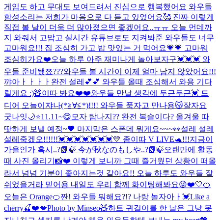
게임도 하고 무대도 보여드려서 진심으로 행복했어요 와우들
함성소리는 저희가 마음으로 다 듣고 있었어요🥰 진짜 이렇게
직접 볼 날이 더욱 더 많아졌으면 좋겠어요..ㅠㅠ 오늘 먼데까
지 와줘서 고맙고 실시간 유튜브로도 지켜봐준 와우들도 너무
고마워요!!! 집 조심히 가고 밥 맛있는 거 먹어요💗💗 고마워
조심히가요❤️
오늘 하루 아주 재미나게 놀아보자구💓💓💓 와
우들 준비됐쬬???
와우들 볼 시간이 이제 얼마 남지 않았어요!!!
꺄아ㅏㅏㅏㅏ완전 설레💕💕 와우들 올때 조심해서 와용 기다
릴게요 :)🧸
이따 봐요❤️❤️
와우들 만날 생각에 두근두근💓 드
디어 오늘이쟈나(*≧∀≦*)!!!! 와우들 푹자고 만나용😽잘자요
굿나잇🌙⭐️
11.11~😋
모자 탐나지?? 완전 복슬이다? 올겨울 따
땃하게 보낼 예정~🖤 마지막은 스폰데 뭐게요~~~👀
설레 설레
설레죽겠오!!!!!!💓💓💓💓💓💓💓
💛 좀이따 V LIVE🐢!!!
지금이
가을인가 혹시..?📗🍃 今が秋なのもしや..?📗🍃
오랜만에 활동
때 사진 올리기📸❤️ 이렇게 보니까 그때 즐거웠던 상황이 떠올
라서 넘넘 기분이 좋아지는것 같아요!! 오늘 하루도 와우들 잘
쉬었을거라 믿어용 내일도 우리 함께 화이팅해봐요😜❤️
🤍
🍊
오늘은 Orange🍊
짠! 와우들 뭐해요?!? 나랑 놀자아ㅏ💓
Like a
cherry🍒❤️💋
Photo by Minseo🧸
하트 귀걸이를 한 날은 그냥 못