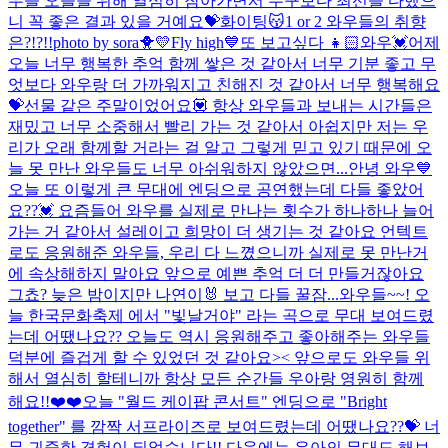
우들 오늘을 위해 열심히 참아가면서 누구보다 최선을 다했으
니 꼭 좋은 결과 있을 거예요💝화이팅😽
1 or 2 와우들의 취향
은?!?!!
photo by sora🐥💛
Fly high💙
또 보고싶다 👧🏻
와우💓어제
오늘 너무 행복한 추억 함께 쌓은 것 같아서 너무 기분 좋고 무
엇보다 와우랑 더 가까워지고 친해진 것 같아서 너무 행복해요
💝선물 같은 주말이었어요💟 항상 와우들과 보내는 시간들은
재밌고 너무 소중해서 빨리 가는 것 같아서 아쉽지만 저는 우
리가 오래 함께할 거라는 걸 알고 그렇게 믿고 있기 때문에 오
늘 못 만난 와우들도 너무 아쉬워하지 않았으면...
안녕 와우💙
오늘 또 이렇게 큰 무대에 엔딩으로 공연했는데 다들 좋았어
요??💓 요즘들어 와우를 실제로 만나는 횟수가 하나하나 늘어
가는 거 같아서 설레이고 희망이 더 생기는 것 같아요 언텍트
로도 응원해준 와우들, 우리 다 느꼈으니까 실제로 못 만난거
에 속상해하지 말아요 앞으로 예쁜 추억 더 더 만들거잖아요
그쵸? 늦은 밤이지만 나연이🐰 보고 다들 꿀잠...
와우들~~! 오
늘 한국문화축제 에서 "빛날거야" 라는 곡으로 무대 보여드렸
는데 어땠나요?? 오늘도 역시 응원해주고 좋아해주는 와우들
덕분에 즐겁게 할 수 있었던 것 같아요>< 앞으로도 와우들 위
해서 열심히 할테니까 항상 모든 순간들 우아랑 영원히 함께
해요!!❤️❤️
오늘 "월드 케이팝 콘서트" 엔딩으로 "Bright
together" 를 깜짝 서프라이즈로 보여드렸는데 어땠나요??💝 너
무 귀중한 경험이 되었습니다!! 다음에는 우아의 무대도 해보