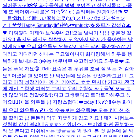
찍어준 사진📸💙 와우들한테 넘넘 보여주고 싶었지롱☺️ 나중
에 또 찍어줘><
새로운 가족💐(ᵔᴥᵔ) 슬리퍼는 진경이랑!!💗💙
一目惚れして新しい家族に💐(ᵔᴥᵔ) スリッパはジンギョン
と！💗💙
Happy Saturday‼️🎂✌️💦💤
unlucky🍀🎤
필카 감성🍒🌊
🖤 아껴뒀다 이제야 보여주네요!!
오늘 날씨가 넘넘 좋은것 같
아요!! 춥지도 덥지도 쌀쌀하지도 않아서 딱 제가 좋아하는 날
씨에요⭐️❤️ 우리 와우들도 오늘같이 맑은 날씨 좋아하죠?? 기
다리고 기다리던 신나는 금요일이니까 화이팅해서 하루를 행
복하게 보내봐요 :)
수능 너무너무 수고하셨어요 와우들❤️ 오
늘은 푸욱 자요😍 TMI: 요즘은 흰 우유를 조금 잘 먹는 거 같아
요!! 어렸을 땐 있어도 안 먹었는데 요즘은 맛있더라고요👍🏻 그
리고 아직 성장기이니까 키 커야죠... ㅎㅎ 민서야 키크자..
전국
에 계신 수험생 여러분 그리고 우리 수험생 와우들💓 오늘 고
생 많았어요 정말🥺잘했다고 고생했다고 토닥토닥해주고 싶
어요🙆‍♀️👏 울 와우들 넘 자랑스럽다!❤️
today!!!🙄💦‼️
수능 화이
팅 우리 와우들🔥💕
내일 수능보는 와우들!❤️ 오늘 컨디션 조
절 잘하고 밥 든든히 먹구 따뜻하게 입고 가요!! 제가 시험보는
것처럼 같이 떨리네요ㅎㅎ>.< 위버스나 브이앱 하면 공부하느
라 못 본다고 아쉬워하는 댓글들을 꽤 많이 본 것 같은데 울 와