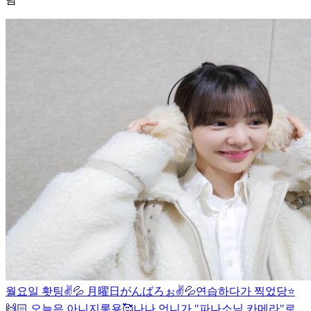
월요일 홧팅✌️💦 月曜日がんばろぉ✌️💦
연습하다가 찍었당⭐️
🙌🏻 오늘은 아니지롱용🥰
나나 언니가 "파나소닉 카메라"로