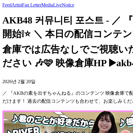
Feed
Artist
Fan Letter
Media
Live
Notice
AKB48 커뮤니티 포스트 -
開始❕⭐️ ＼ 本日の配信コンテ
倉庫では広告なしでご視聴い
ださい 🎶🩷 映像倉庫HP ▶️akb48gro
2026년 2월 20일
／ 『AKBの素を出すちゃんねる』のコンテンツ 映像倉庫で配信
だけます！ 過去の配信コンテンツも合わせて、お楽しみください 🎶🩷 映像