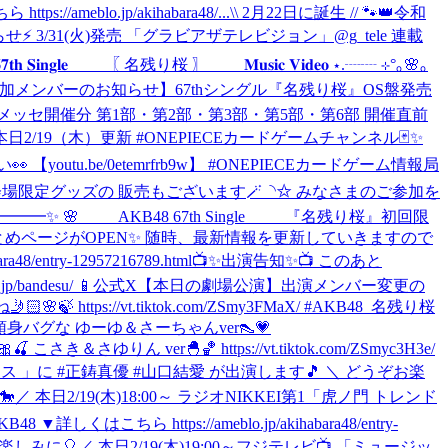
/ameblo.jp/akihabara48/...
\\ 2月22日に誕生 // 🐾👑令和
せ⚡ 3/31(火)発売 「グラビアザテレビジョン」@g_tele 連載
𝐡 𝐒𝐢𝐧𝐠𝐥𝐞 〖 名残り桜 〗 𝐌𝐮𝐬𝐢𝐜 𝐕𝐢𝐝𝐞𝐨 ⋆.┈┈ ⊹°｡🌸｡
加メンバーのお知らせ】67thシングル『名残り桜』OS盤発売
 幕張メッセ開催分 第1部・第2部・第3部・第5部・第6部 開催直前
本日2/19（木）更新 #ONEPIECEカードゲームチャンネル🃏✨
utu.be/0etemrfrb9w】 #ONEPIECEカードゲーム情報局
日参加券付き会場限定グッズの 販売もございます🪄◝✩ みなさまのご参加を
━━✨ 🌸 AKB48 67th Single 『名残り桜』初回限
まとめページがOPEN✨ 随時、最新情報を更新していきますので
entry-12957216789.html
📺✨出演告知✨📺 このあと
ndesu/ 📱公式X
【本日の劇場公演】出演メンバー変更の
ttps://vt.tiktok.com/ZSmy3FMaX/ #AKB48_名残り桜
身バグな ゆーゆ＆さーちゃんver👠💗
ゆりん ver🐣🏀 https://vt.tiktok.com/ZSmyc3H3e/
ハウス 」に #正鋳真優 #山口結愛 が出演します🎵 ＼ どうぞお楽
🐎
／ 本日2/19(木)18:00～ ラジオNIKKEI第1「虎ノ門 トレンド
ら https://ameblo.jp/akihabara48/entry-
お楽しみに🎈
／ 本日2/19(木)19:00～フジテレビ📺 「ミュージッ