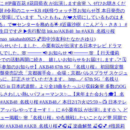
」に #伊藤百花 #花田藍衣 が出演します🌼🌸 ＼ ぜひお聴きくだ
近藤沙樹 #令和のニャーKB #妖怪ウォッチ
🍑お知らせ🍑 本日発売の
ーに登場しています 〝いともも〟が❤️大切にしているものは👴
る』で👑センターを務める🌟 #近藤沙樹（こんどう・さき ） #
4歳の誕生日です🎉 ▶️先行配信 lnk.to/AKB48_hn #AKB_名残り桜
mao_takahashi0625 🏀田中沙友利(たなかさゆり)
知らせいたしました、小栗有以が出演する日本テレビ ドラマ
せんでした。
🌸 ━━━ 📢 お知らせ 📢 ━━━ 🌸 【 行天優莉
ンでの活動再開に続き、 嬉しいお知らせをお届けします ◡̈* 🗓
参加のお知らせ】AKB48 67th SG 『名残り桜』 初回限定盤
定盤発売記念「京都握手会」 会場：京都パルスプラザ スケジュ
正させていただきます。 http...
／ 67th SG「名残り
 2025 in 日本武道館』より全18曲をたっぷり収録🎤🌸 多数のOG
さわしい熱いパフォーマンス✨...
【来年また会おう🎓】 名
 #AKB48_名残り桜 #AKB48
／ 本日2/17(火)25:59～📺 日本テレ
ラジオ「アッパレやってまーす！」に #小栗有以 が出演します⛄ ＼ ど
タビュー掲載✨ 🌸『名残り桜』や💪挑戦したいことなど💬 同期で
0/ #AKB48 #AKB_名残り桜
💕🎧🍒 楽曲解禁 🍒🎧💕 #指原莉