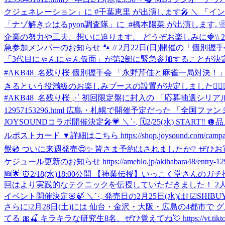
クジェネレーション」に #千葉恵里 が出演します🎤 ＼ 「イ
‎「ナゾ解き☆はるpyon調査隊」に ‎ ⁦‪#橋本陽菜‬⁩ が出演しま
企業の努力や工夫、想いに迫ります。 ‎どうぞお楽しみに🍓
\
急参加メンバーのお知らせ 🐾 // 2月22日(日)開催の
「3代目にゃんにゃん仮面」が第2部に緊急参加することが決定いたしました❕🐱💗 詳細
#AKB48_名残り桜 個別握手会 「永野芹佳と麻雀一局対決！
きるという役満級のお楽しみブースの設置が決定しました✊🏻🎯
#AKB48_名残り桜 ⋰ 初回限定盤に封入の 「応募抽選シリアルナンバー券」で
12957153296.html 広島・札幌で開催予定だった 「全
JOYSOUNDコラボ開催決定🎤💗 ＼⋱ 🗓️2/25(水) STA
ルポストカード ▼詳細はこちら https://shop.joysound.com/campaign/
盤💿 ついに来週発売😍✨ 皆さま予約はされましたか❔ ぜひお買い求めください💞 
ケジュール更新のお知らせ https://ameblo.jp/akihabara48/entry-129
🆕🌟 ⏰2/18(水)18:00公開 【神業伝授】いっこく堂さんの
回はより実践的なテクニックを伝授していただきました！ 2人の思わ
イベント開催決定🌸🍃 ＼⋱ 発売日の2月25日(水)は❕ ☑︎SHI
さらに❕2月28日(土)には 仙台・金沢・大阪・広島の4都市で 
てる 🎀🍒 キラキラな研究生8名、ぜひ覚えてね💘 https://vt.ti