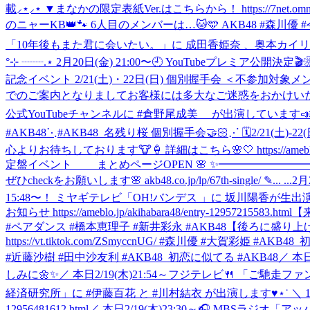
載⸝⋆⸝⋆ ▼まなかの限定表紙Ver.はこちらから！ https://7net.omni7.jp
のニャーKB👑🐾 6人目のメンバーは…🐱🩵 AKB48 #森川
「10年後もまた君に会いたい。」に 成田香姫奈 、奥本カイリ が登
°⊹ ┈┈.⋆ 2月20日(金) 21:00〜🕘 YouTubeプレミア公開決定🎬❀.*
記念イベント 2/21(土)・22日(日) 個別握手会 ＜不参加対象
でのご案内となりましてお客様には多大なご迷惑をおかけいたしますことを
公式YouTubeチャンネルに #倉野尾成美 が出演しています📣 ＼ 今
#AKB48
⋱#AKB48_名残り桜 個別握手会🤝🏻⋰ 🗓️2/21
心よりお待ちしております🐮🍦 詳細はこちら🌸🤍 https://ameblo.jp/aki
定盤イベント まとめページOPEN 🌸 ✨━━━━━━━━
ぜひcheckをお願いします🌸 akb48.co.jp/lp/67th-single/ ✎... ...
2月
15:48〜！ ミヤギテレビ「OH!バンデス 」に 坂川陽香が生出演します！
お知らせ https://ameblo.jp/akihabara48/entry-12957215583.html
【来
#ペアダンス #橋本恵理子 #新井彩永 #AKB48
【後ろに盛り上げ部
https://vt.tiktok.com/ZSmyccnUG/ #森川優 #大賀彩姫 #AKB
#近藤沙樹 #田中沙友利 #AKB48_初恋に似てる #AKB48
／ 本
しみに🌼✨
／ 本日2/19(木)21:54～フジテレビ🍴 「ご馳走
経済研究所」に #伊藤百花 と #川村結衣 が出演します♥⋆˙ ＼ 19期生コンビ
12956481612.html
／ 本日2/19(木)23:30～🎧 MBSラジ