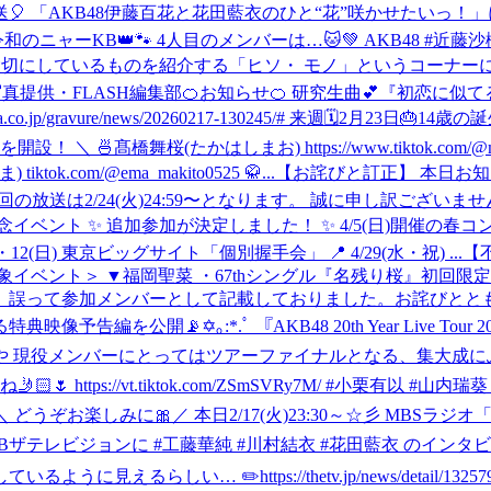
文化放送🎈 「AKB48伊藤百花と花田藍衣のひと“花”咲かせたいっ！
🐾👑令和のニャーKB👑🐾 4人目のメンバーは…🐱💚 AKB48 #
そかに大切にしているものを紹介する「ヒソ・ モノ」というコーナ
写真提供・FLASH編集部
🍊お知らせ🍊 研究生曲💕『初恋に似て
co.jp/gravure/news/20260217-130245/# 来週🗓2月23日🎂1
設！ ＼ 🍜髙橋舞桜(たかはしまお) https://www.tiktok.com/@
tiktok.com/@ema_makito0525 🥋...
【お詫びと訂正】 本日お
の放送は2/24(火)24:59〜となります。 誠に申し訳ございま
イベント ✨ 追加参加が決定しました！ ✨ 4/5(日)開催の春コ
(日) 東京ビッグサイト「個別握手会」 📍 4/29(水・祝) ...
【不
イベント＞ ▼福岡聖菜 ・67thシングル『名残り桜』初回限
って参加メンバーとして記載しておりました。お詫びとともに、訂
編を公開📡✡｡:*.ﾟ 『AKB48 20th Year Live Tour
 現役メンバーにとってはツアーファイナルとなる、集大成にふ
ttps://vt.tiktok.com/ZSmSVRy7M/ #小栗有以 #山内瑞葵
 ＼ どうぞお楽しみに🎀
／ 本日2/17(火)23:30～☆彡 MBS
WEBザテレビジョンに #工藤華純 #川村結衣 #花田藍衣 のイン
らしい… ✏️https://thetv.jp/news/detail/132579