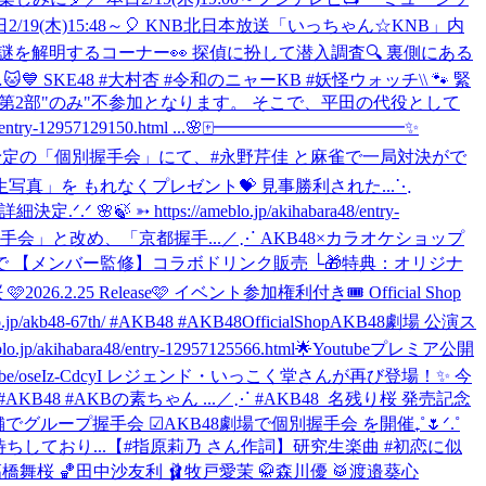
本日2/19(木)15:48～🎈 ‎KNB北日本放送「いっちゃん☆KNB」内
様々な謎を解明するコーナー👀 ‎探偵に扮して潜入調査🔍 ‎裏側にある
…🐱💙 SKE48 #大村杏 #令和のニャーKB #妖怪ウォッチ
\\ 🐾 緊
、第2部"のみ"不参加となります。 そこで、平田の代役として
57129150.html ...
🌸🀄️━━━━━━━━━━━✨
開催予定の「個別握手会」にて、#永野芹佳 と麻雀で一局対決がで
真」を もれなくプレゼント💝 見事勝利された...
⋱
tps://ameblo.jp/akihabara48/entry-
握手会」と改め、「京都握手...
／⋰ AKB48×カラオケショップ
ND 30店舗で 【メンバー監修】コラボドリンク販売 └🎁特典：オリジナ
🩷2026.2.25 Release🩷 イベント参加権利付き🎟️ Official Shop
67th/ #AKB48 #AKB48OfficialShop
AKB48劇場 公演ス
ihabara48/entry-12957125566.html
🌟Youtubeプレミア公開
e/oseIz-CdcyI レジェンド・いっこく堂さんが再び登場！✨ 今
8 #AKBの素ちゃん ...
／⋰ #AKB48_名残り桜 発売記念
舗でグループ握手会 ☑︎AKB48劇場で個別握手会 を開催₊˚🌷ᐟ.˚
ちしており...
【#指原莉乃 さん作詞】研究生楽曲 #初恋に似
彩姫 🍜髙橋舞桜 🏀田中沙友利 🩰牧戸愛茉 🥋森川優 🥁渡邉葵心