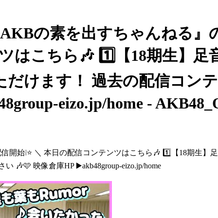
 ／ 『AKBの素を出すちゃんね
ンツはこちら🎶 1️⃣【18期生
ただけます！ 過去の配信コン
up-eizo.jp/home - AKB48_Of
開始❕⭐️ ＼ 本日の配信コンテンツはこちら🎶 1️⃣【18期
倉庫HP ▶️akb48group-eizo.jp/home