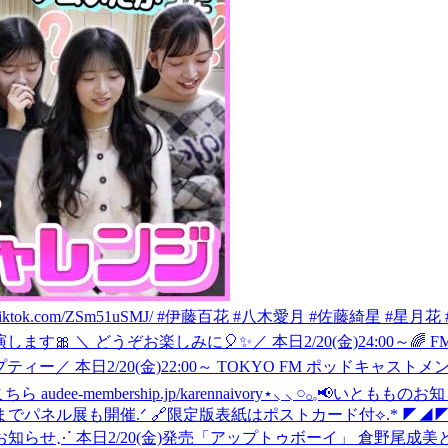
t.tiktok.com/ZSm51uSMJ/ #伊藤百花 #八木愛月 #佐藤綺星 #星月
演します🎀 ＼ どうぞお楽しみに🎈✨
／ 本日2/20(金)24:00～
プティー
／ 本日2/20(金)22:00～ TOKYO FM ポッド
membership.jp/karennaivory
⋆⸜ ⸜ 𓏸𓂂𓈒📢いともものお知ら
(金)~3/8(日)までパネル展も開催.ᐟ 🔗限定版表紙はポストカード付
らせ⋰ 本日2/20(金)発売「アップトゥボーイ」 倉野尾成美と田