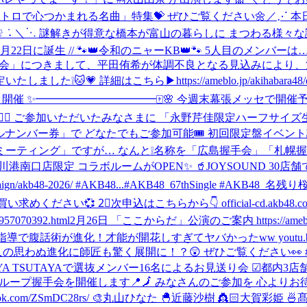
ントロで心つかまれる名曲」特集💝 ぜひご覧ください🌼
‎／⋰ ‎
す. ❀ ݁ ˖ ‎＼⋱ ‎謎解きが得意な橋本が富山の暮らしに ‎まつわる
\ 2月22日に誕生 // 🐾👑令和のニャーKB👑🐾 5人目のメンバーは
「個別握手会」につきまして、平田侑希が体調不良となる見込みにより
はこちら▶https://ameblo.jp/akihabara48/entry-129
」開催 ✨━━━━━━━━━━━🀄️🌸 今週末幕張メッセで
💖 ご参加いただいたみなさまに 「永野芹佳限定ハーフサイズ生写
 どなたでもご参加可能🎟️ 初回限定盤イベント詳細決定.ᐟ.ᐟ 🌸🍃 ➳ ht
国ファンミーティング」ですが… なんと❕名称を「広島握手会」「札幌
RT‼️ 🪩品川港南口店限定 コラボルームがOPEN✨ 🥤JOYSOU
akb48-2026/ #AKB48...
#AKB48_67thSingle #AKB48_名残り桜 
2⃣次申込はこちらから👇 official-cd.akb48.co.jp/akb48-
57070392.html
2月26日 「ここからだ」公演のご案内 https://ameblo.jp/ak
ガチ指導で腹話術が進化！才能が開花しすぎてヤバかったww youtu.b
ぬ進化に師匠も驚く展開に！？😲 ぜひご覧ください👀 #AKB4
BUYA TSUTAYAで選抜メンバー16名によるお見送り会 ☑︎都内3店
グループ握手会を開催します📍🗾 みなさんのご参加を 心よりお待
ktok.com/ZSmDC28rs/ 🎨丸山ひなた 🐣近藤沙樹 👸🏻大賀