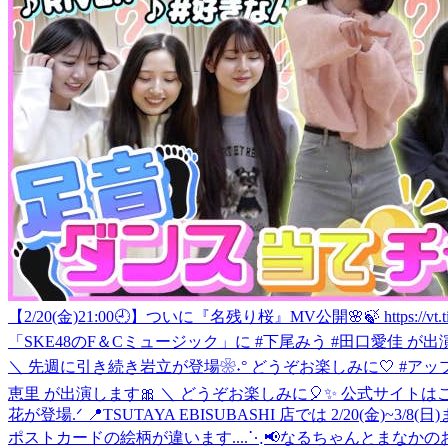
【2/20(金)21:00🕘】ついに『名残り桜』MV公開🌸🍃 https://v
「SKE48のF＆Cミュージック」に #下尾みう #田口愛佳 が出
＼ 先週に引き続き岩立が登場❀˖° どうぞお楽しみに🤍 #アッ
恵里 が出演します🎀 ＼ どうぞお楽しみに🎈✨ 公式サイトはこちら audee-
花が登場.ᐟ 📍TSUTAYA EBISUBASHI 店では 2/20
ポストカードの絵柄が違います....
⋱📢なるちゃんとまなかのお知