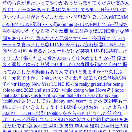
時の写真が見たいってやつがあったら教えてください🥹
みん
なおはよ〜☺️
👓
あっち🔝❗️
お気をつけて⛄️🧣
LUNÉがだいす
き
いつもありがとう🌙
またねっ🐾
꿈만같아요…🙄🙄
&TEAM
CAFEでLUNÉ気分⋆⋆🌙·̩͙‪⋆͛
good night~
LUNÉ何してる~⁇뭐해
뭐해🤔
会いたくなる夜ですね🌉 보고싶은 밤❣️
LUNÉ幸せな時
間をありがとう😊
みなさん元気ですかー、今日夜にペッパ
ーライス食べました😋
LUNÉ~今日もお疲れ様😊
LUNÉ♡
집
에서 스시🫶 今見るとシュールだけど笑笑 LUNÉに共有した
くて1人で撮ったよ☺️
皆さんゆっくり休めましたか~⁇ 僕は
久々家族とゆっくり過ごせました♪お寿司を初めて自分で握
ってみました☺️動画もあるんですけど見ますか~⁇
久しぶ
り、元気ですか、？会いたいですね🫶 보고싶어요🫶
🐱の帽
子^ ^
🧣
Happy New Year LUNÉ!!🥳 Im really grateful for being
able to end 2023 and start 2024 while doing what I love💕 I hope
that 2024 brings us lots of joy and that all of us stay happy and
healthy😊 あけましてお...
happy new year〜🍚🍚🍚 2024年も一
緒に走っていきましょう！！
LUNÉ~あけおめ、ことよろ~!!
2023年、LUNÉに沢山の幸せをもらった1年でした🤍 今年
は、もっと成長してぼくがLUNÉの皆さんに沢山の幸せをあ
げたいです 😊 올해도 같이 행복한 추억을 많이 만들어요!!!
여
러분 벌써 2023년이 지나가고 2024년을 맞이하네요！ 2023년