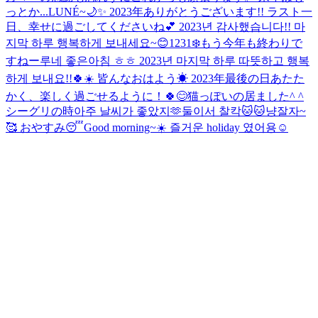
っとか...
LUNÉ~🌙✨️ 2023年ありがとうございます!! ラスト一
日、幸せに過ごしてくださいね💕︎ 2023년 감사했습니다!! 마
지막 하루 행복하게 보내세요~😊
1231❄️もう今年も終わりで
すねー
루네 좋은아침 ㅎㅎ 2023년 마지막 하루 따뜻하고 행복
하게 보내요!!🍀☀️ 皆んなおはよう☀ 2023年最後の日あたた
かく、楽しく過ごせるように！🍀😊
猫っぽいの居ました^ ^
シーグリの時아주 날씨가 좋았지🫶
둘이서 찰칵🐱🐱냥
잘자~
🥰 おやすみ😴
Good morning~☀️ 즐거운 holiday 였어용☺️