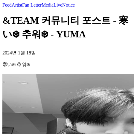
Feed
Artist
Fan Letter
Media
Live
Notice
&TEAM 커뮤니티 포스트 - 寒
い❄️ 추워❄️ - YUMA
2024년 1월 18일
寒い❄️ 추워❄️