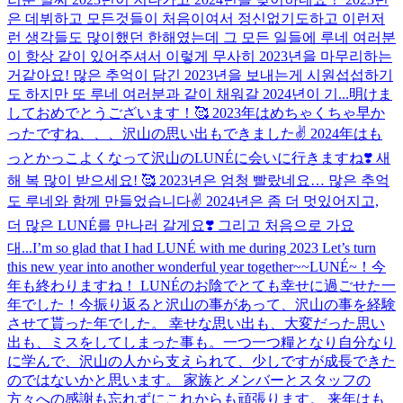
은 데뷔하고 모든것들이 처음이여서 정신없기도하고 이런저
런 생각들도 많이했던 한해였는데 그 모든 일들에 루네 여러분
이 항상 같이 있어주셔서 이렇게 무사히 2023년을 마무리하는
거같아요! 많은 추억이 담긴 2023년을 보내는게 시원섭섭하기
도 하지만 또 루네 여러분과 같이 채워갈 2024년이 기...
明けま
しておめでとうございます！🥰 2023年はめちゃくちゃ早か
ったですね、、、沢山の思い出もできました✌️ 2024年はも
っとかっこよくなって沢山のLUNÉに会いに行きますね❣️ 새
해 복 많이 받으세요! 🥰 2023년은 엄청 빨랐네요… 많은 추억
도 루네와 함께 만들었습니다✌️ 2024년은 좀 더 멋있어지고,
더 많은 LUNÉ를 만나러 갈게요❣️ 그리고 처음으로 가요
대...
I’m so glad that I had LUNÉ with me during 2023 Let’s turn
this new year into another wonderful year together~~
LUNÉ~！今
年も終わりますね！ LUNÉのお陰でとても幸せに過ごせた一
年でした！今振り返ると沢山の事があって、沢山の事を経験
させて貰った年でした。 幸せな思い出も、大変だった思い
出も、ミスをしてしまった事も。一つ一つ糧となり自分なり
に学んで、沢山の人から支えられて、少しですが成長できた
のではないかと思います。 家族とメンバーとスタッフの
方々への感謝も忘れずにこれからも頑張ります。 来年はも