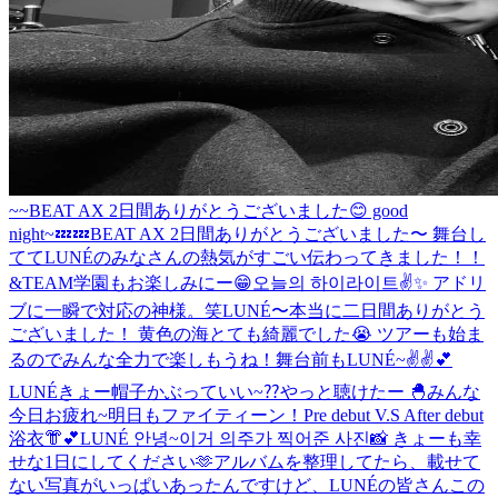
~~
BEAT AX 2日間ありがとうございました😊 good
night~💤💤
BEAT AX 2日間ありがとうございました〜 舞台し
ててLUNÉのみなさんの熱気がすごい伝わってきました！！
&TEAM学園もお楽しみにー😁
오늘의 하이라이트✌️✨ アドリ
ブに一瞬で対応の神様。笑
LUNÉ〜本当に二日間ありがとう
ございました！ 黄色の海とても綺麗でした😭 ツアーも始ま
るのでみんな全力で楽しもうね！
舞台前もLUNÉ~✌️✌️💕
LUNÉきょー帽子かぶっていい~⁇
やっと聴けたー 🐣
みんな
今日お疲れ~
明日もファイティーン！
Pre debut V.S After debut
浴衣👘︎💕︎
LUNÉ 안녕~이거 의주가 찍어준 사진📸 きょーも幸
せな1日にしてください🫶
アルバムを整理してたら、載せて
ない写真がいっぱいあったんですけど、LUNÉの皆さんこの