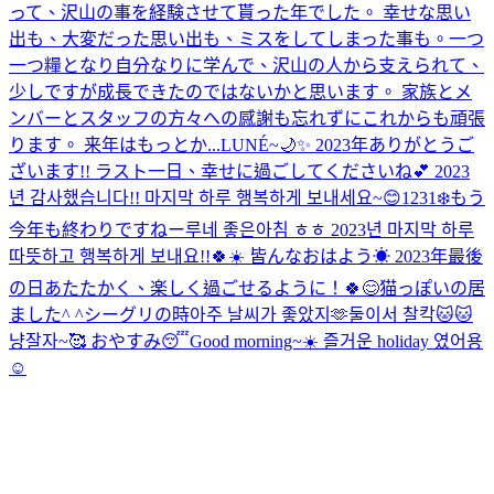
って、沢山の事を経験させて貰った年でした。 幸せな思い
出も、大変だった思い出も、ミスをしてしまった事も。一つ
一つ糧となり自分なりに学んで、沢山の人から支えられて、
少しですが成長できたのではないかと思います。 家族とメ
ンバーとスタッフの方々への感謝も忘れずにこれからも頑張
ります。 来年はもっとか...
LUNÉ~🌙✨️ 2023年ありがとうご
ざいます!! ラスト一日、幸せに過ごしてくださいね💕︎ 2023
년 감사했습니다!! 마지막 하루 행복하게 보내세요~😊
1231❄️もう
今年も終わりですねー
루네 좋은아침 ㅎㅎ 2023년 마지막 하루
따뜻하고 행복하게 보내요!!🍀☀️ 皆んなおはよう☀ 2023年最後
の日あたたかく、楽しく過ごせるように！🍀😊
猫っぽいの居
ました^ ^
シーグリの時아주 날씨가 좋았지🫶
둘이서 찰칵🐱🐱
냥
잘자~🥰 おやすみ😴
Good morning~☀️ 즐거운 holiday 였어용
☺️