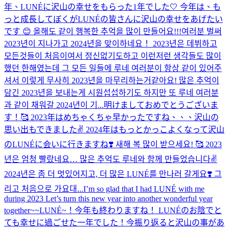
年、LUNÉに沢山の幸せをもらった1年でした🤍 今年は、も
っと成長してぼくがLUNÉの皆さんに沢山の幸せをあげたい
です 😊 올해도 같이 행복한 추억을 많이 만들어요!!!
여러분 벌써
2023년이 지나가고 2024년을 맞이하네요！ 2023년은 데뷔하고
모든것들이 처음이여서 정신없기도하고 이런저런 생각들도 많이
했던 한해였는데 그 모든 일들에 루네 여러분이 항상 같이 있어주
셔서 이렇게 무사히 2023년을 마무리하는거같아요! 많은 추억이
담긴 2023년을 보내는게 시원섭섭하기도 하지만 또 루네 여러분
과 같이 채워갈 2024년이 기...
明けましておめでとうございま
す！🥰 2023年はめちゃくちゃ早かったですね、、、沢山の
思い出もできました✌️ 2024年はもっとかっこよくなって沢山
のLUNÉに会いに行きますね❣️ 새해 복 많이 받으세요! 🥰 2023
년은 엄청 빨랐네요… 많은 추억도 루네와 함께 만들었습니다✌️
2024년은 좀 더 멋있어지고, 더 많은 LUNÉ를 만나러 갈게요❣️ 그
리고 처음으로 가요대...
I’m so glad that I had LUNÉ with me
during 2023 Let’s turn this new year into another wonderful year
together~~
LUNÉ~！今年も終わりますね！ LUNÉのお陰でと
ても幸せに過ごせた一年でした！今振り返ると沢山の事があ