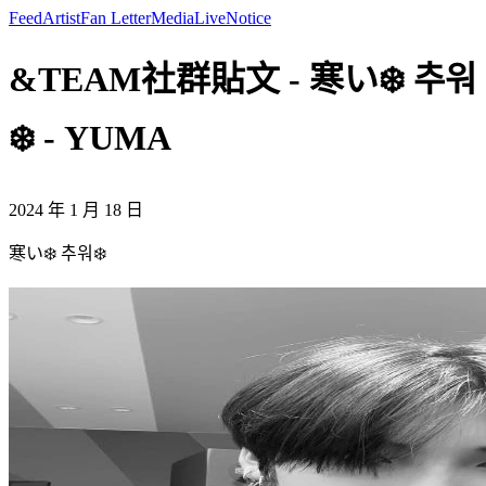
Feed
Artist
Fan Letter
Media
Live
Notice
&TEAM社群貼文 - 寒い❄️ 추워
❄️ - YUMA
2024 年 1 月 18 日
寒い❄️ 추워❄️