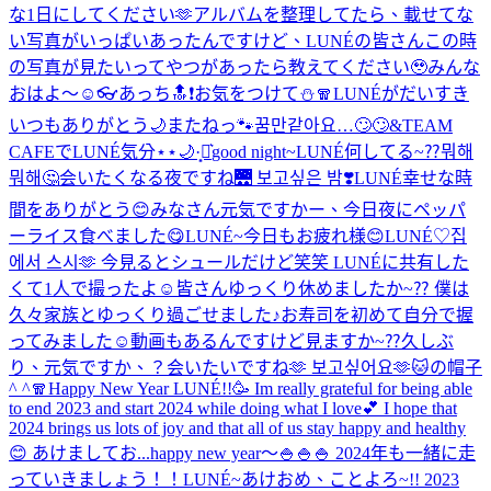
な1日にしてください🫶
アルバムを整理してたら、載せてな
い写真がいっぱいあったんですけど、LUNÉの皆さんこの時
の写真が見たいってやつがあったら教えてください🥹
みんな
おはよ〜☺️
👓
あっち🔝❗️
お気をつけて⛄️🧣
LUNÉがだいすき
いつもありがとう🌙
またねっ🐾
꿈만같아요…🙄🙄
&TEAM
CAFEでLUNÉ気分⋆⋆🌙·̩͙‪⋆͛
good night~
LUNÉ何してる~⁇뭐해
뭐해🤔
会いたくなる夜ですね🌉 보고싶은 밤❣️
LUNÉ幸せな時
間をありがとう😊
みなさん元気ですかー、今日夜にペッパ
ーライス食べました😋
LUNÉ~今日もお疲れ様😊
LUNÉ♡
집
에서 스시🫶 今見るとシュールだけど笑笑 LUNÉに共有した
くて1人で撮ったよ☺️
皆さんゆっくり休めましたか~⁇ 僕は
久々家族とゆっくり過ごせました♪お寿司を初めて自分で握
ってみました☺️動画もあるんですけど見ますか~⁇
久しぶ
り、元気ですか、？会いたいですね🫶 보고싶어요🫶
🐱の帽子
^ ^
🧣
Happy New Year LUNÉ!!🥳 Im really grateful for being able
to end 2023 and start 2024 while doing what I love💕 I hope that
2024 brings us lots of joy and that all of us stay happy and healthy
😊 あけましてお...
happy new year〜🍚🍚🍚 2024年も一緒に走
っていきましょう！！
LUNÉ~あけおめ、ことよろ~!! 2023