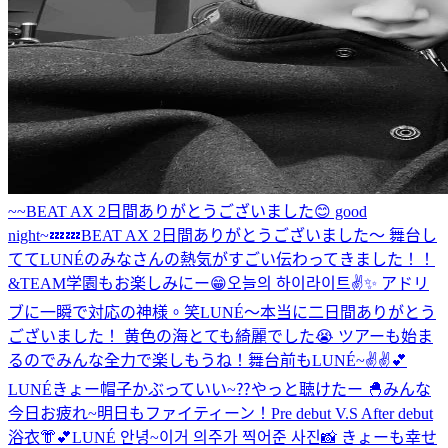
~~
BEAT AX 2日間ありがとうございました😊 good
night~💤💤
BEAT AX 2日間ありがとうございました〜 舞台し
ててLUNÉのみなさんの熱気がすごい伝わってきました！！
&TEAM学園もお楽しみにー😁
오늘의 하이라이트✌️✨ アドリ
ブに一瞬で対応の神様。笑
LUNÉ〜本当に二日間ありがとう
ございました！ 黄色の海とても綺麗でした😭 ツアーも始ま
るのでみんな全力で楽しもうね！
舞台前もLUNÉ~✌️✌️💕
LUNÉきょー帽子かぶっていい~⁇
やっと聴けたー 🐣
みんな
今日お疲れ~
明日もファイティーン！
Pre debut V.S After debut
浴衣👘︎💕︎
LUNÉ 안녕~이거 의주가 찍어준 사진📸 きょーも幸せ