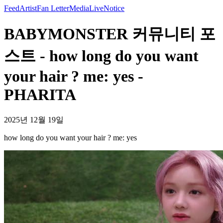
Feed
Artist
Fan Letter
Media
Live
Notice
BABYMONSTER 커뮤니티 포
스트 - how long do you want
your hair ? me: yes -
PHARITA
2025년 12월 19일
how long do you want your hair ? me: yes