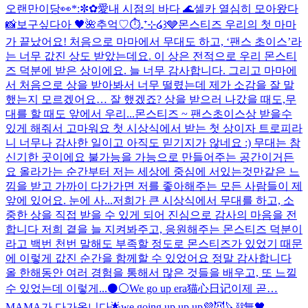
오랜만이당👀
*:✼✿愛
내 시점의 바다 🌊
셀카 열심히 모아왔다
📸
보구싶다아 🖤
🌺
추억♡
⏱️₊⁺⊹໒꒱🩶
몬스티즈 우리의 첫 마마
가 끝났어요! 처음으로 마마에서 무대도 하고, ‘팬스 초이스’라
는 너무 값진 상도 받았는데요. 이 상은 전적으로 우리 몬스티
즈 덕분에 받은 상이에요. 늘 너무 감사합니다. 그리고 마마에
서 처음으로 상을 받아봐서 너무 떨렸는데 제가 소감을 잘 말
했는지 모르겠어요… 잘 했겠죠? 상을 받으러 나갔을 때도,무
대를 할 때도 앞에서 우리...
몬스티즈 ~ 팬스초이스상 받을수
있게 해줘서 고마워요 첫 시상식에서 받는 첫 상이자 트로피라
니 너무나 감사한 일이고 아직도 믿기지가 않네요 :) 무대는 참
신기한 곳이에요 불가능을 가능으로 만들어주는 공간이거든
요 올라가는 순간부터 저는 세상에 중심에 서있는것만같은 느
낌을 받고 가까이 다가가면 저를 좋아해주는 모든 사람들이 제
앞에 있어요. 눈에 사...
저희가 큰 시상식에서 무대를 하고, 소
중한 상을 직접 받을 수 있게 되어 진심으로 감사의 마음을 전
합니다 저희 곁을 늘 지켜봐주고, 응원해주는 몬스티즈 덕분이
라고 백번 천번 말해도 부족할 정도로 몬스티즈가 있었기 때문
에 이렇게 값진 순간을 함께할 수 있었어요 정말 감사합니다
올 한해동안 여러 경험을 통해서 많은 것들을 배우고, 또 느낄
수 있었는데 이렇게...
⚫️⚪️
We go up era
猫心日记
이제 곧…
MAMA가 다가옵니다🌟
we going up up up💜😈
🔪⛓️無🖤