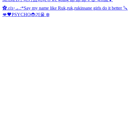
✿.εïз･.｡.:*
Say my name like Ruk,ruk,ruk
insane girls do it better 🔪
💋
🖤
PSYCHO🐞
겨울 ❄️