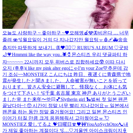
오늘도 사랑하구 ~ 좋아하구 ~🖤
모해엥🍎🩶🦋
비온다 … 너무
졸려 🫨🫧
월요일이 거의 다 지나갔지만 월요팅ㅜ
🩸🩹🚑
🌼🌼
춥지만 따뜻하게 보내기.. 🦋
🖤❤️‍🔥
♡ RURU'S ALBUM ♡
굿밤
🌙💗
Hmmm
i like the way you..🕷️🧷
몬스티즈 우리 댓글파티 하
자~~~~~~ 22시까지 모두 위버스로 집합하세요🥸 이따 다시
오지 (후후)
i like my pink alter ego
にゃ
I’m your Zoe💛
추운데 감
기 조심~~
MONSTIEZ こんにちは 昨日、夜遅くに青森県で地
震が発生したと聞きました。 人命被害が無いことを祈って
おります。 皆さん安全に避難して、怪我なく、お体にも気
をつけて下さい！
🫧
千葉 名古屋 東京 神戸 ありがとうござい
ました🌸 また来年〜🫶🏻💕
Slytherin girl 🐍
벌써 첫 일본 팬콘
끝났다아~! 🥺 시간이 정말 너무 빨리 지나갔어요ㅠ 일본에서
팬콘을 하는 동안 정말 즐거웠어요! 그리고 일본 몬스티즈 인
이어가 터질 만큼 크게 응원해줘서 고마웠어요ㅠ 💘
MONSTIEZ 愛してるよ 💝
日曜日🧣
🖤
🚧YouApSychOtoo
📞
내
가 제일 좋아하는 계절이다 🫧…🤍
겨울엔 아이스크림이지🍦