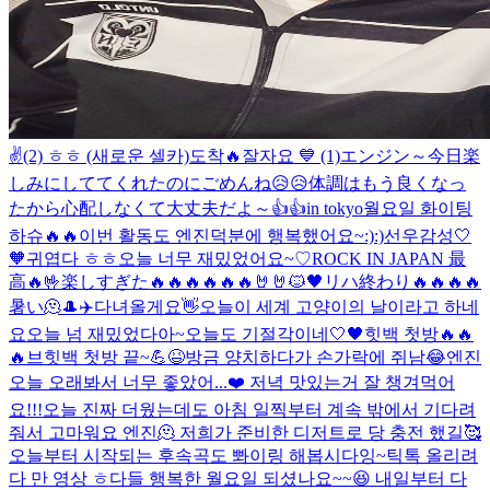
✌️
(2) ㅎㅎ (새로운 셀카)
도착🔥
잘자요 💙 (1)
エンジン～今日楽
しみにしててくれたのにごめんね😥😥体調はもう良くなっ
たから心配しなくて大丈夫だよ～👍👍
in tokyo
월요일 화이팅
하슈🔥🔥
이번 활동도 엔진덕분에 행복했어요~:):)
선우감성
🤍
🧡
귀엽다 ㅎㅎ
오늘 너무 재밌었어요~♡
ROCK IN JAPAN 最
高🔥🤟
楽しすぎた🔥🔥🔥🔥🔥🔥🤘🤘
🐱🖤
リハ終わり🔥🔥🔥🔥
暑い🫠
🎩
✈️
다녀올게요👋
오늘이 세계 고양이의 날이라고 하네
요
오늘 넘 재밌었다아~
오늘도 기절각이네
🤍🖤
힛백 첫방🔥🔥
🔥
브힛백 첫방 끝~💪😆
방금 양치하다가 손가락에 쥐남😂
엔진
오늘 오래봐서 너무 좋았어...❤️ 저녁 맛있는거 잘 챙겨먹어
요!!!
오늘 진짜 더웠는데도 아침 일찍부터 계속 밖에서 기다려
줘서 고마워요 엔진🫠 저희가 준비한 디저트로 당 충전 했길🥰
오늘부터 시작되는 후속곡도 뽜이링 해봅시다잉~
틱톡 올리려
다 만 영상 ㅎ
다들 행복한 월요일 되셨나요~~😆 내일부터 다