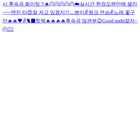
시 후속곡 화이팅 !!🔥
🫠🫠🫠🫠🫠
☁️
실시간 현장
오랜만에 셀카
~~~
엔진 타
😍
잘 자고 있겠지??....
쁘이✌️
윙크 연습✌️
노래 좋구
먼🔥🔥
🖤
✌️
🐈‍⬛
힛백🔥🔥🔥🔥
후속곡 많관부😉
Good night
잘자~
🫠
❤️‍🔥