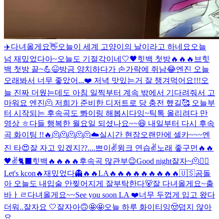
✈️
다녀올게요👋
오늘이 세계 고양이의 날이라고 하네요
오늘
넘 재밌었다아~
오늘도 기절각이네
🤍🖤
힛백 첫방🔥🔥🔥
브힛
백 첫방 끝~💪😆
방금 양치하다가 손가락에 쥐남😂
엔진 오늘
오래봐서 너무 좋았어...❤️ 저녁 맛있는거 잘 챙겨먹어요!!!
오
늘 진짜 더웠는데도 아침 일찍부터 계속 밖에서 기다려줘서 고
마워요 엔진🫠 저희가 준비한 디저트로 당 충전 했길🥰 오늘부
터 시작되는 후속곡도 뽜이링 해봅시다잉~
틱톡 올리려다 만
영상 ㅎ
다들 행복한 월요일 되셨나요~~😆 내일부터 다시 후속
곡 화이팅 !!🔥
🫠🫠🫠🫠🫠
☁️
실시간 현장
오랜만에 셀카~~~
엔
진 타
😍
잘 자고 있겠지??....
쁘이✌️
윙크 연습✌️
노래 좋구먼🔥🔥
🖤
✌️
🐈‍⬛
힛백🔥🔥🔥🔥
후속곡 많관부😉
Good night
잘자~
🫠
❤️‍🔥
Let's kcon🔥
재밌었다👻
🔥🔥
LA🔥🔥🔥🔥🔥🔥🔥🔥🔥
🇺🇸
곰돌
아 오늘도 내입술 안찢어지게 잘부탁한다🐻
잘 다녀올게요~
출
바ㅏㄹ
다녀올게요~~
See you soon LA ❤️
너무 두껍게 입고 왔다
더워..
잘자요 🤍
잘자아
🙃
🤩🤩
오늘 하루 화이티잉
🤠
덥지 않아
요