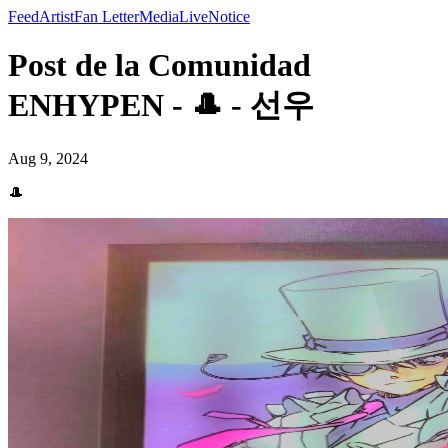
Feed
Artist
Fan Letter
Media
Live
Notice
Post de la Comunidad
ENHYPEN - 🎩 - 선우
Aug 9, 2024
🎩