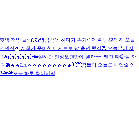
힛백 첫방 끝~💪😆
방금 양치하다가 손가락에 쥐남😂
엔진 오늘
엔진🫠 저희가 준비한 디저트로 당 충전 했길🥰 오늘부터 시
!🔥
🫠🫠🫠🫠🫠
☁️
실시간 현장
오랜만에 셀카~~~
엔진 타
😍
잘 자
다👻
🔥🔥
LA🔥🔥🔥🔥🔥🔥🔥🔥🔥
🇺🇸
곰돌아 오늘도 내입술 안
🙃
🤩🤩
오늘 하루 화이티잉