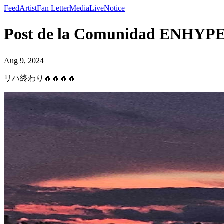
Feed
Artist
Fan Letter
Media
Live
Notice
Post de la Comunidad ENH
Aug 9, 2024
リハ終わり🔥🔥🔥🔥