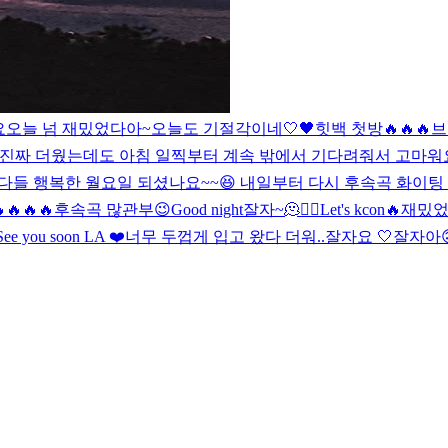
요
오늘 넘 재밌었다아~
오늘도 기절각이네
🤍🖤
힛백 첫방🔥🔥🔥
브
 진짜 더웠는데도 아침 일찍부터 계속 밖에서 기다려줘서 고마워요 
다들 행복한 월요일 되셨나요~~😆 내일부터 다시 후속곡 화이팅 !
🔥🔥🔥
후속곡 많관부😉
Good night
잘자~
🫠
❤️‍🔥
Let's kcon🔥
재밌었
See you soon LA ❤️
너무 두껍게 입고 왔다 더워..
잘자요 🤍
잘자아