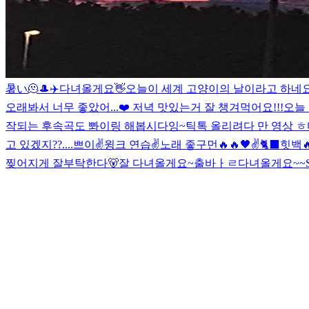
暑い🫠
🎩
✈️
다녀올게요👋
오늘이 세계 고양이의 날이라고 하네
오래봐서 너무 좋았어...❤️ 저녁 맛있는거 잘 챙겨먹어요!!!
오늘
작되는 후속곡도 뽜이링 해봅시다잉~
틱톡 올리려다 만 영상 ㅎ
고 있겠지??....
쁘이✌️
윙크 연습✌️
노래 좋구먼🔥🔥
🖤
✌️
🐈‍⬛
힛백🔥
찢어지게 잘부탁한다🐻
잘 다녀올게요~
출바ㅏㄹ
다녀올게요~~