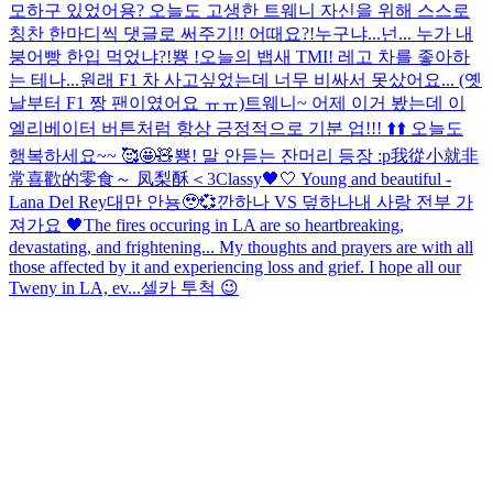
모하구 있었어용? 오늘도 고생한 트웨니 자신을 위해 스스로
칭찬 한마디씩 댓글로 써주기!! 어때요?!
누구냐...넌... 누가 내
붕어빵 한입 먹었냐?!
뿅 !
오늘의 뱁새 TMI! 레고 차를 좋아하
는 테나...원래 F1 차 사고싶었는데 너무 비싸서 못샀어요... (옛
날부터 F1 짱 팬이였어요 ㅠㅠ)
트웨니~ 어제 이거 봤는데 이
엘리베이터 버튼처럼 항상 긍정적으로 기분 업!!! ⬆️⬆️ 오늘도
행복하세요~~ 🥰🤩🧸
뿅! 말 안듣는 잔머리 등장 :p
我從小就非
常喜歡的零食～ 凤梨酥＜3
Classy🖤🤍 Young and beautiful -
Lana Del Rey
대만 안뇽🥹💞
깐하나 VS 덮하나
내 사랑 전부 가
져가요 🖤
The fires occuring in LA are so heartbreaking,
devastating, and frightening... My thoughts and prayers are with all
those affected by it and experiencing loss and grief. I hope all our
Tweny in LA, ev...
셀카 투척 😉