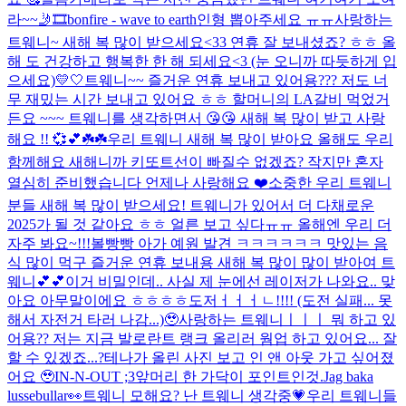
라~~🤳🎞️
bonfire - wave to earth
인형 뽑아주세요 ㅠㅠ
사랑하는
트웨니~ 새해 복 많이 받으세요<33 연휴 잘 보내셨죠? ㅎㅎ 올
해 도 건강하고 행복한 한 해 되세요<3 (눈 오니까 따듯하게 입
으세요)
💛🤍
트웨니~~ 즐거운 연휴 보내고 있어용??? 저도 너
무 재밌는 시간 보내고 있어요 ㅎㅎ 할머니의 LA갈비 먹었거
든요 ~~~ 트웨니를 생각하면서 😘😘 새해 복 많이 받고 사랑
해요 !! 💞💕☘️☘️
우리 트웨니 새해 복 많이 받아요 올해도 우리
함께해요 새해니까 키또트선이 빠질수 없겠죠? 작지만 혼자
열심히 준비했습니다 언제나 사랑해요 ❤️
소중한 우리 트웨니
분들 새해 복 많이 받으세요! 트웨니가 있어서 더 다채로운
2025가 될 것 같아요 ㅎㅎ 얼른 보고 싶다ㅠㅠ 올해엔 우리 더
자주 봐요~!!!
볼빵빵 아가 예원 발견 ㅋㅋㅋㅋㅋㅋ 맛있는 음
식 많이 먹구 즐거운 연휴 보내용 새해 복 많이 많이 받아여 트
웨니💕💕
이거 비밀인데.. 사실 제 눈에선 레이저가 나와요.. 맞
아요 아무말이에요 ㅎㅎㅎㅎ
도저ㅓㅓㅓㄴ!!!! (도전 실패... 못
해서 자전거 타러 나감...)🥹
사랑하는 트웨니ㅣㅣㅣ 뭐 하고 있
어용?? 저는 지금 발로란트 랭크 올리러 웜업 하고 있어요... 잘
할 수 있겠죠...?
테나가 올린 사진 보고 인 앤 아웃 가고 싶어졌
어요 🥹
IN-N-OUT ;3
앞머리 한 가닥이 포인트인것.
Jag baka
lussebullar👀
트웨니 모해요? 난 트웨니 생각중💗
우리 트웨니들