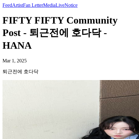
Feed
Artist
Fan Letter
Media
Live
Notice
FIFTY FIFTY Community
Post - 퇴근전에 호다닥 -
HANA
Mar 1, 2025
퇴근전에 호다닥