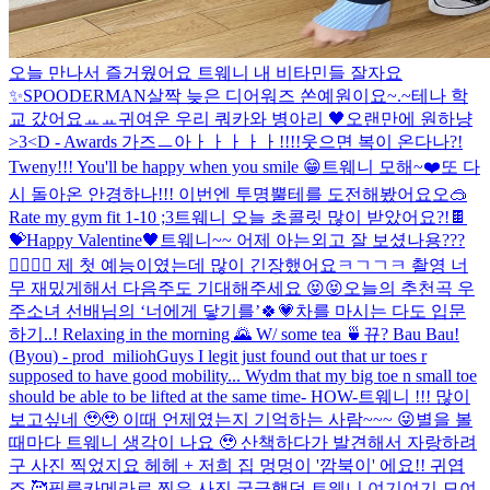
오늘 만나서 즐거웠어요 트웨니 내 비타민들 잘자요
✨️
SPOODERMAN
살짝 늦은 디어워즈 쏜예원이요~.~
테나 학
교 갔어요ㅛㅛ
귀여운 우리 쿼카와 병아리 🖤
오랜만에 원하냥
>3<
D - Awards 가즈ㅡ아ㅏㅏㅏㅏㅏ!!!!
웃으면 복이 온다나?!
Tweny!!! You'll be happy when you smile 😁
트웨니 모해~❤️
또 다
시 돌아온 안경하나!!! 이번엔 투명뿔테를 도전해봤어요오🥽
Rate my gym fit 1-10 ;3
트웨니 오늘 초콜릿 많이 받았어요?!🍫
💝
Happy Valentine🖤
트웨니~~ 어제 아는외고 잘 보셨나용???
🤸‍♀️🤸‍♀️ 제 첫 예능이였는데 많이 긴장했어요ㅋㄱㄱㅋ 촬영 너
무 재밌게해서 다음주도 기대해주세요 😝😝
오늘의 추천곡 우
주소녀 선배님의 ‘너에게 닿기를’🍀💗
차를 마시는 다도 입문
하기..! Relaxing in the morning 🌄 W/ some tea 🍵
뀨? Bau Bau!
(Byou) - prod_milioh
Guys I legit just found out that ur toes r
supposed to have good mobility... Wydm that my big toe n small toe
should be able to be lifted at the same time- HOW-
트웨니 !!! 많이
보고싶네 🥹🥹 이때 언제였는지 기억하는 사람~~~ 😜
별을 볼
때마다 트웨니 생각이 나요 🥹 산책하다가 발견해서 자랑하려
구 사진 찍었지요 헤헤 + 저희 집 멍멍이 '깜북이' 에요!! 귀엽
죠 🥰
필름카메라로 찍은 사진 궁금했던 트웨니 여기여기 모여