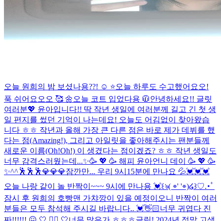
오늘 원희의 밤 보셨나용??! ☺️ ⭐
오늘 하루도 수고했어요오!
푹 쉬어요오오 🥰 🌼
오늘 코트 입었다용 🧥
안녕하세요!! 글릿
여러분💖 윤아입니다!! 딱 작년 생일에 여러분께 길고 긴 첫 생
일 편지를 썼던 기억이 나는데요! 오늘도 어김없이 찾아왔습
니다 ㅎㅎ 작년과 올해 가장 큰 다른 점은 바로 제가 데뷔를 했
다는 점(Amazing!), 그리고 아일릿을 좋아해주시는 팬분들께
새로운 이름(Oh!Oh!) 이 생겼다는 점이겠죠? ㅎㅎ 작년 생일도
너무 감격스러웠는데...
✨🥳 💖 🥳 해피 윤아언니 데이 🥳 💖 🥳
✨
^^
🕺🕺🕺
💎💎💎
잠깐만... 우리 9시15분에 만나요 💦💓💓💓
오늘 나랑 같이 놀 반짝이~~~ 9시에 만나용 💓
꒰ঌ( ⌯' '⌯)໒꒱♡.･ﾟ
잠시 후 원희의 호빵맨 가챠깡이 있을 예정이오니 반짝이 여러
분들은 모두 참석해 주시길 바랍니다.. 💓👋🏻
너무 귀엽다 진
짜!!!!!! 😖 🤍 🤦‍♀️ 🤍
너무 많은가 ㅎㅎㅎ
글릿! 2024년 정말 고생