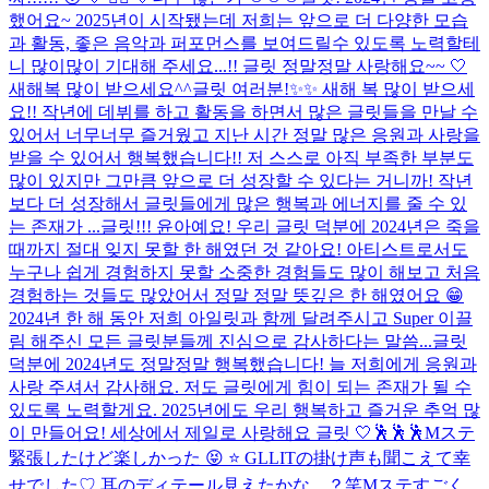
했어요~ 2025년이 시작됐는데 저희는 앞으로 더 다양한 모습
과 활동, 좋은 음악과 퍼포먼스를 보여드릴수 있도록 노력할테
니 많이많이 기대해 주세요...!! 글릿 정말정말 사랑해요~~ 🤍
새해복 많이 받으세요^^
글릿 여러분!✨✨ 새해 복 많이 받으세
요!! 작년에 데뷔를 하고 활동을 하면서 많은 글릿들을 만날 수
있어서 너무너무 즐거웠고 지난 시간 정말 많은 응원과 사랑을
받을 수 있어서 행복했습니다!! 저 스스로 아직 부족한 부분도
많이 있지만 그만큼 앞으로 더 성장할 수 있다는 거니까! 작년
보다 더 성장해서 글릿들에게 많은 행복과 에너지를 줄 수 있
는 존재가 ...
글릿!!! 윤아예요! 우리 글릿 덕분에 2024년은 죽을
때까지 절대 잊지 못할 한 해였던 것 같아요! 아티스트로서도
누구나 쉽게 경험하지 못할 소중한 경험들도 많이 해보고 처음
경험하는 것들도 많았어서 정말 정말 뜻깊은 한 해였어요 😁
2024년 한 해 동안 저희 아일릿과 함께 달려주시고 Super 이끌
림 해주신 모든 글릿분들께 진심으로 감사하다는 말씀...
글릿
덕분에 2024년도 정말정말 행복했습니다! 늘 저희에게 응원과
사랑 주셔서 감사해요. 저도 글릿에게 힘이 되는 존재가 될 수
있도록 노력할게요. 2025년에도 우리 행복하고 즐거운 추억 많
이 만들어요! 세상에서 제일로 사랑해요 글릿 🤍
🕺🕺🕺
Mステ
緊張したけど楽しかった 😝 ⭐ GLLITの掛け声も聞こえて幸
せでした♡ 耳のディテール見えたかな、？笑
Mステすごく