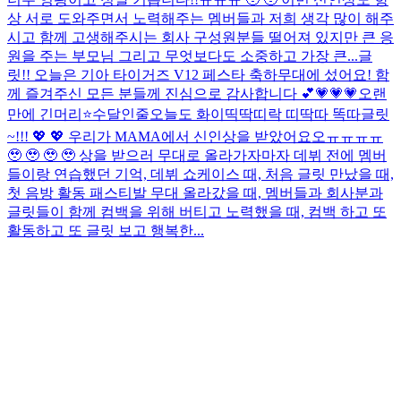
상 서로 도와주면서 노력해주는 멤버들과 저희 생각 많이 해주
시고 함께 고생해주시는 회사 구성원분들 떨어져 있지만 큰 응
원을 주는 부모님 그리고 무엇보다도 소중하고 가장 큰...
글
릿!! 오늘은 기아 타이거즈 V12 페스타 축하무대에 섰어요! 함
께 즐겨주신 모든 분들께 진심으로 감사합니다 💕
💗💗💗
오랜
만에 긴머리⭐
수달인줄
오늘도 화이띡딱띠락 띠딱따 똑따
글릿
~!!! 💖 💖 우리가 MAMA에서 신인상을 받았어요오ㅠㅠㅠㅠ
🥹 🥹 🥹 🥹 상을 받으러 무대로 올라가자마자 데뷔 전에 멤버
들이랑 연습했던 기억, 데뷔 쇼케이스 때, 처음 글릿 만났을 때,
첫 음방 활동 패스티발 무대 올라갔을 때, 멤버들과 회사분과
글릿들이 함께 컴백을 위해 버티고 노력했을 때, 컴백 하고 또
활동하고 또 글릿 보고 행복한...