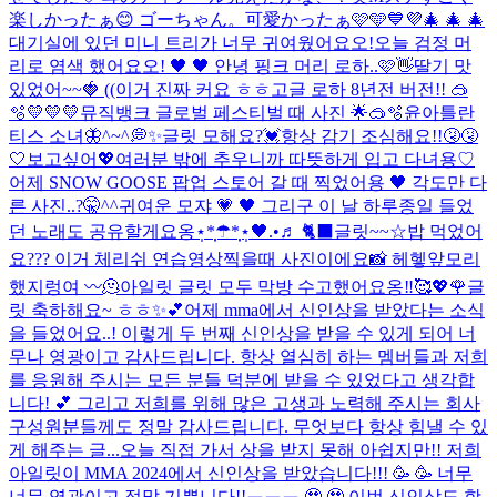
楽しかったぁ😊 ゴーちゃん。可愛かったぁ🩷🩵💙💜
🎄 🎄 🎄
대기실에 있던 미니 트리가 너무 귀여웠어요오!
오늘 검정 머
리로 염색 했어요오! 🖤 🖤 안녕 핑크 머리 로하..🩷👋
딸기 맛
있었어~~🍓 ((이거 진짜 커요 ㅎㅎ
고글 로하 8년전 버전!! 🥽
🫧
💛💛💛
뮤직뱅크 글로벌 페스티벌 때 사진 🌟🥽🫧
윤아틀란
티스 소녀🦋
^~^💭✨
글릿 모해요?💓
항상 감기 조심해요!!🤧🤧
🤍
보고싶어💖
여러분 밖에 추우니까 따뜻하게 입고 다녀용♡
어제 SNOW GOOSE 팝업 스토어 갈 때 찍었어용 🖤 각도만 다
른 사진..?🤫^^
귀여운 모쟈 💗 🖤 그리구 이 날 하루종일 들었
던 노래도 공유할게요옹⋆̩*̣̩☂︎*̣̩⋆̩
🖤.•♬ 🐈‍⬛
글릿~~☆밥 먹었어
요??? 이거 체리쉬 연습영상찍을때 사진이에요📸 헤헿
앞모리
했지렁여 〰️
🫠
아일릿 글릿 모두 막방 수고했어요옹‼︎🥰💖🌹
글
릿 축하해요~ ㅎㅎ✨💕
어제 mma에서 신인상을 받았다는 소식
을 들었어요..! 이렇게 두 번째 신인상을 받을 수 있게 되어 너
무나 영광이고 감사드립니다. 항상 열심히 하는 멤버들과 저희
를 응원해 주시는 모든 분들 덕분에 받을 수 있었다고 생각합
니다! 💕 그리고 저희를 위해 많은 고생과 노력해 주시는 회사
구성원분들께도 정말 감사드립니다. 무엇보다 항상 힘낼 수 있
게 해주는 글...
오늘 직접 가서 상을 받지 못해 아쉽지만!! 저희
아일릿이 MMA 2024에서 신인상을 받았습니다!!! 🥳 🥳 너무
너무 영광이고 정말 기쁩니다!!ㅠㅠㅠ 🥹 🥹 이번 신인상도 항