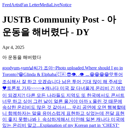
Feed
Artist
Fan Letter
Media
Live
Notice
JUSTB Community Post - 아
운동을 해버렸다 - DY
Apr 4, 2025
아 운동을 해버렸다
good
yum-yum
날씨가 조아~
Photo uploaded.
Where should I go in
Toronto?😁
Glinda & Elphaba
🇨🇦 😎
👁️. .👁️ ㅡ
😁😁😁😁💛
투어
조심해서 잘 하고 오겠습니다 남은 투어 기대 많이 해 주세요
🖤
토론토 가자~~~~✈️
캐나다 미국 잘 다녀올게 온리비 긴 여정
이 되겠지?! 다른 모든 나라들도 지역도 또 한국에서도 콘서트
너무 하고 싶어 그런 날이 얼른 올거야 아까 x 올린 것 때문에
속상한 온리비도 많은 것 같아서… 우리 공연에 오면 행복할테
니 함께하자는 말을 유머스럽게 표현하고 싶었는데 전달 표현
이 좋지 못했나봐ㅏ 속상하게해서 미안해 일본 캐나다 미국에
있는 온리비 말고...
Explanation of my Korean part in ‘CHEST‘