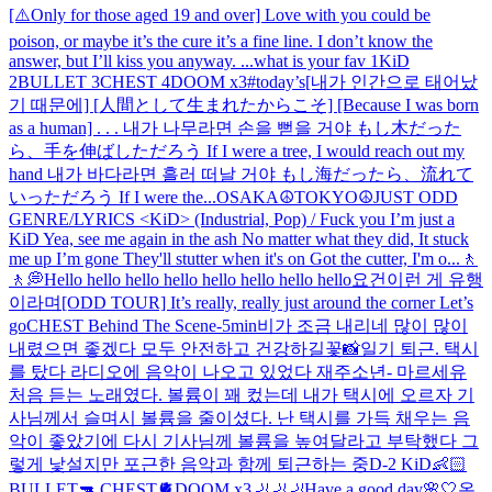
[⚠️Only for those aged 19 and over] Love with you could be
poison, or maybe it’s the cure it’s a fine line. I don’t know the
answer, but I’ll kiss you anyway. ...
what is your fav 1KiD
2BULLET 3CHEST 4DOOM x3
#today’s
[내가 인간으로 태어났
기 때문에] [人間として生まれたからこそ] [Because I was born
as a human] . . . 내가 나무라면 손을 뻗을 거야 もし木だった
ら、手を伸ばしただろう If I were a tree, I would reach out my
hand 내가 바다라면 흘러 떠날 거야 もし海だったら、流れて
いっただろう If I were the...
OSAKA☮️
TOKYO☮️
JUST ODD
GENRE/LYRICS <KiD> (Industrial, Pop) / Fuck you I’m just a
KiD Yea, see me again in the ash No matter what they did, It stuck
me up I’m gone They'll stutter when it's on Got the cutter, I'm o...
🚶
🚶💭
Hello hello hello hello hello hello hello hello
요건
이런 게 유행
이라며
[ODD TOUR] It’s really, really just around the corner Let’s
go
CHEST Behind The Scene
-5min
비가 조금 내리네 많이 많이
내렸으면 좋겠다 모두 안전하고 건강하길
꽃📸
일기 퇴근. 택시
를 탔다 라디오에 음악이 나오고 있었다 재주소년- 마르세유
처음 듣는 노래였다. 볼륨이 꽤 컸는데 내가 택시에 오르자 기
사님께서 슬며시 볼륨을 줄이셨다. 난 택시를 가득 채우는 음
악이 좋았기에 다시 기사님께 볼륨을 높여달라고 부탁했다 그
렇게 낯설지만 포근한 음악과 함께 퇴근하는 중
D-2 KiD👶🏻
BULLET🔫 CHEST🫀DOOM x3🦶🦶🦶
Have a good day🌸🤍
온