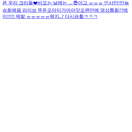
픈 우리 크리들❤️
비오는 날에는 ... 😎
아고 ㅠㅠㅠ 인사만!
안뇽
승희예욥 라이브 뚜둔
오마이가아아앗
오랜만에 영상통화??
에
이!!!!! 제발 ㅠㅠㅠㅠㅠ
뭐지..? 다시승힄ㅋㅋㅋ