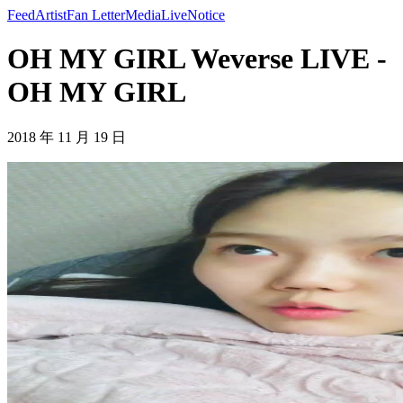
Feed
Artist
Fan Letter
Media
Live
Notice
OH MY GIRL Weverse LIVE -
OH MY GIRL
2018 年 11 月 19 日