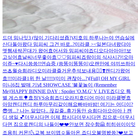
드뎌 밈나잇3 (많이 기다리셨죱?)
지호의 하루
나는야 연습실에
산다
돌아왔다 밈피씨 그건 바로..?
미라클 ><
일본다녀왔댜아
엣헴
새싹꼰대가 왔어효
어서와 밈피씨야
죠디오다아아아!!
보
고싶어효
날씨너무좋아효♡♡
밈피씨
죠랑이의 식사시간!
오마
이쥬~♥
다시씅씅!!
연습중 (씅똥이똥똥이)
오랜만에 야끼쓰하이
쓰♨
월승희라디오
미라클즐거운추석보내용🙇‍♀️❣️
캔디가왔어
효!!!
미라클1위 한 날!!!!!(미미 괜찮아...?)
[Full] OH MY GIRL
미니6집 발매 기념 SHOWCASE '불꽃놀이 (Remember
Me)'
HAPPY BINNIE DAY : Spoiler 'O.M.G' V LIVE
죠디오 특
별 게스트🌳
효정VS승희
죠디오라지호
디어 마이 미라클🦌
흐
아앙
캔디캔디 하루마무리같이해요
빠바바밤! 여기는 어디이?
😎
엥...? 나는 알았다.. 끊길줄..
휴가동안 승희다아으아아ㅏ
캔
디 생일 💕
더우시다면 이제 합시다
더우시다면 집으로~
더우시
다면 집으로
캔디의 나들이❤️❤️
안보면 잠수함🤗 히히
쉬이이잇
조용히 커몬!🌜
교복 브이앱☺️
돌아온 죠디오
불명봤씅?
❤️보고