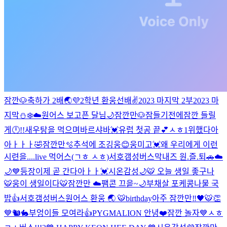
잠깐🐶
축하가 2배🌏💜
2학년 환웅선배✌️
2023 마지막 2부
2023 마
지막
⛄️❄️☁️
원어스 보고픈 달님🌙
잠깐만🐶
잠들기전에
잠깐 들릴
게
🕛!!
새우탕을 먹으며
바르샤바💓
유럽 첫공 끝💕
ㅅㅎ
1위했다아
아ㅏㅏㅏ🤣
잠깐만🫧
추석에 조깅웅😊
웅미고💓
왜 우리에게 이런
시련을....
live 먹어스(ㄱㅎ ㅅㅎ)
서호갬성버스
막내즈 원.즐.퇴🚗
☁️
🌙💙
등장
이제 곧 간다아ㅏㅏ💓
시온감성🌙
🐯 오늘 생일 좋구나
🐯
웅이 생일이다🐯
잠깐만 ☁️
팸콘 끄읕~🌙
부채살 포케
콩나물 국
밥👍
서호갬성버스
원어스 환웅 🌏 🐯
birthday
아주 잠깐만‼️
🖤🐯👏
💙
🐿🐇
부엉이들 모여라👍
PYGMALION 안녕❤️
잠깐 놀자💙
ㅅㅎ