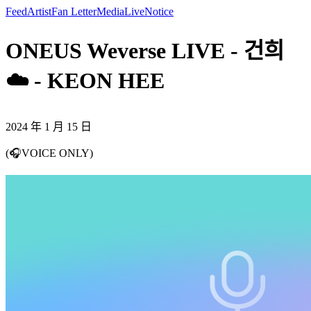
Feed
Artist
Fan Letter
Media
Live
Notice
ONEUS Weverse LIVE - 건희
☁️ - KEON HEE
2024 年 1 月 15 日
(🎧VOICE ONLY)