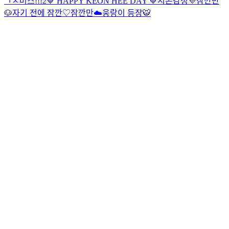
ㄱㅅ버스!!!2
💙 HAPPY KEON HEE DAY 💙
시온감성💜
잠깐만
🐶
자기 전에 잠깐♡
잠깐만☁️
웅랑이 등장🐯