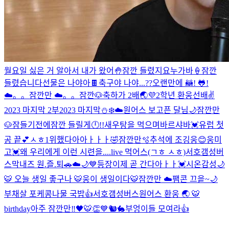
월요일 싫은 거 알아서 내가 왔어🤚
잠깐 들렸지요
누가바🍦
잠깐
들렸습니다
선물은 나야아🍫
축구야 나야...??
오랜만에 🦝! 🐸!
☁️。。
잠깐만 ☁️。。
잠깐🐶
축하가 2배🌏💜
2학년 환웅선배✌️
2023 마지막 2부
2023 마지막
⛄️❄️☁️
원어스 보고픈 달님🌙
잠깐만
🐶
잠들기전에
잠깐 들릴게
🕛!!
새우탕을 먹으며
바르샤바💓
유럽 첫
공 끝💕
ㅅㅎ
1위했다아아ㅏㅏㅏ🤣
잠깐만🫧
추석에 조깅웅😊
웅미
고💓
왜 우리에게 이런 시련을....
live 먹어스(ㄱㅎ ㅅㅎ)
서호갬성버
스
막내즈 원.즐.퇴🚗
☁️🌙💙
등장
이제 곧 간다아ㅏㅏ💓
시온감성🌙
🐯 오늘 생일 좋구나 🐯
웅이 생일이다🐯
잠깐만 ☁️
팸콘 끄읕~🌙
부채살 포케
콩나물 국밥👍
서호갬성버스
원어스 환웅 🌏 🐯
birthday
아주 잠깐만‼️
🖤🐯👏
💙
🐿🐇
부엉이들 모여라👍