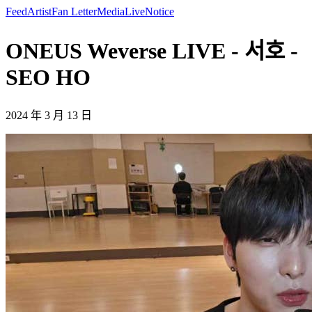
Feed
Artist
Fan Letter
Media
Live
Notice
ONEUS Weverse LIVE - 서호 -
SEO HO
2024 年 3 月 13 日