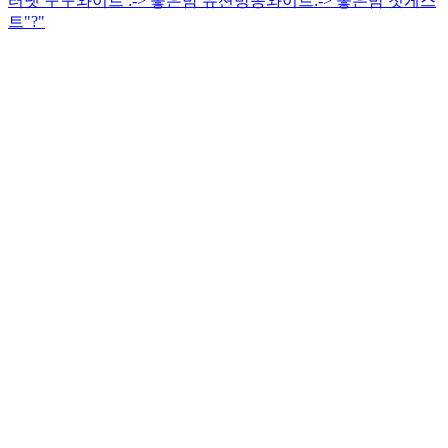
터넷 ㅜㅜ
와이트 :-> 좋은밤
유션방송
와이트:-> 좋은밤 첫게스
트"?"