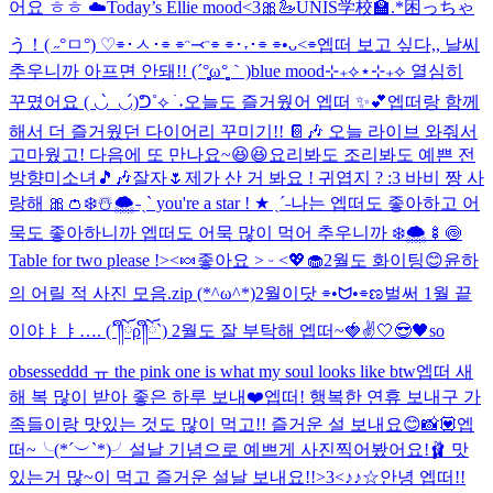
어요 ㅎㅎ ☁️
Today’s Ellie mood<3🎀🦢
UNIS学校🏫.*
困っちゃ
う！( ˶°ㅁ°) ♡
⌯･ㅅ･⌯ ⌯ᵔ⤙ᵔ⌯ ⌯･˕･⌯ ⌯•ᴗ<⌯
엡떠 보고 싶다,, 날씨
추우니까 아프면 안돼!! (´°̥̥̥̥̥̥̥̥ω°̥̥̥̥̥̥̥̥｀)
blue mood⊹₊⟡⋆
⊹₊⟡ 열심히
꾸몄어요 ( ◡̀_◡́)ᕤ˚⟡ ࣪ ˖
오늘도 즐거웠어 엡떠 ✨💕
엡떠랑 함께
해서 더 즐거웠던 다이어리 꾸미기!! 📔🎶 오늘 라이브 와줘서
고마웠고! 다음에 또 만나요~😆😆
요리봐도 조리봐도 예쁜 전
방향미소녀🎵🎶
잘자🌷
제가 산 거 봐요 ! 귀엽지 ? :3 바비 짱 사
랑해 🎀👛
❄️☃️🌨️
˗ˏˋ you're a star ! ★ ˎˊ˗
나는 엡떠도 좋아하고 어
묵도 좋아하니까 엡떠도 어묵 많이 먹어 추우니까 ❄️🌨️🍢🍥
Table for two please !><🍬
좋아요 ˃ ᵕ ˂💖🧁
2월도 화이팅😊
윤하
의 어릴 적 사진 모음.zip (*^ω^*)
2월이닷 ⌯•ᗢ•⌯ಣ
벌써 1월 끝
이야ㅑㅑ…. (´༎ຶོρ༎ຶོ`) 2월도 잘 부탁해 엡떠~🍓✌️
🤍😎🖤
so
obsesseddd ㅠ the pink one is what my soul looks like btw
엡떠 새
해 복 많이 받아 좋은 하루 보내❤️
엡떠! 행복한 연휴 보내구 가
족들이랑 맛있는 것도 많이 먹고!! 즐거운 설 보내요😊
📸💟
엡
떠~╰(*´︶`*)╯설날 기념으로 예쁘게 사진찍어봤어요!🩰 맛
있는거 많~이 먹고 즐거운 설날 보내요!!>3<
♪♪☆
안녕 엡떠!!