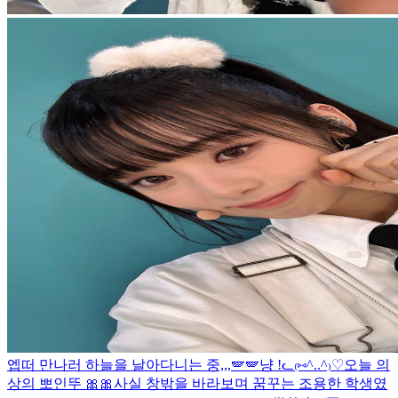
엡떠 만나러 하늘을 날아다니는 중,,,🪽🪽
냥 !ᓚ₍⑅^..^₎♡
오늘 의
상의 뽀인뚜 🎀🎀
사실 창밖을 바라보며 꿈꾸는 조용한 학생였