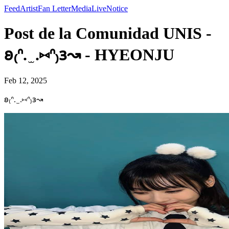
Feed
Artist
Fan Letter
Media
Live
Notice
Post de la Comunidad UNIS -
𐐪₍ᐢ. ̫ .⑅ᐢ₎𐑂↝ - HYEONJU
Feb 12, 2025
𐐪₍ᐢ. ̫ .⑅ᐢ₎𐑂↝