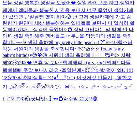
오늘 정말 행복한 생일을 보냈어❤️ 생일 라이브도 하고 생일카
페에서 엡떠들과 행복한 시간을 보내서 너무 좋었어 생일카페
안 갔으면 큰일날뻔 했지 뭐야😝 난 그저 생일카페에 가고 감
탄한거 뿐인데 세상 행복해하는 엡떠들을 보면서 더 열심히 활
동해야겠다는 생각이 들었어✨💍 정말 고맙다는 말 밖에 안 나
와🫶 생일 축하해준 멤버들도 너무...
울 막둥이의 생일을 축하
함미다~~🎂
생일 축하해 my pretty little peach !! 🍑🤏<33
햄스터
막둥 서원이의 생일을 축하합니다~!!🩷🐹🎉🎉
Today is my
baby’s birthday😍💖😘 서원이 생일 축하해ㅐㅐㅐ🥰🎂🥳 사랑
해🫶🏻
앱떠❤️ 연휴 잘 보내~
햅삐해피 ♪(๑ᴖ◡ᴖ๑)♪
엡떠!! 다들
햅삐햅삐 주말 보내시라요~😆
일본에서🇯🇵✨
밥 먹어 엡떠!!!!
🩷
윤하의 취미생활~ ヾ(๑╹◡╹)ﾉ" ( 이것저것 만들기,,, 영화보
기,,,)
🌈૮꒰ྀི > . < ꒱ྀིა🌈
♡꒰ ¨̮͚ ꒱♩⋈♡♩◦
☆.。.:*・°☆ ｡+.｡☆ﾟ:;｡+ﾟ
†_(′▽`*)β))
🌜굿나잇~🌛
🕶️💍💫
주말 끄읏!!😂