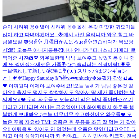
손이 시려워 꽁❄️ 발이 시려워 꽁❄️ 올해 온갖 따땃한 귀요미들
많이 하고 다녀야겠어요.. 🌟예시 사진 올리니까 와우 참고 바
람
월요일 홧팅✌️💦 月曜日がんばろぉ✌️💦
연습하다가 찍었당
⭐️🙌🏻 오늘은 아니지롱용🥰
나나 언니가 "파나소닉 카메라"로
찍어준 사진📸💙 와우들한테 넘넘 보여주고 싶었지롱☺️ 나중
에 또 찍어줘><
새로운 가족💐(ᵔᴥᵔ) 슬리퍼는 진경이랑!!💗💙
一目惚れして新しい家族に💐(ᵔᴥᵔ) スリッパはジンギョン
と！💗💙
Happy Saturday‼️🎂✌️💦💤
unlucky🍀🎤
필카 감성🍒🌊
🖤 아껴뒀다 이제야 보여주네요!!
오늘 날씨가 넘넘 좋은것 같
아요!! 춥지도 덥지도 쌀쌀하지도 않아서 딱 제가 좋아하는 날
씨에요⭐️❤️ 우리 와우들도 오늘같이 맑은 날씨 좋아하죠?? 기
다리고 기다리던 신나는 금요일이니까 화이팅해서 하루를 행
복하게 보내봐요 :)
수능 너무너무 수고하셨어요 와우들❤️ 오
늘은 푸욱 자요😍 TMI: 요즘은 흰 우유를 조금 잘 먹는 거 같아
요!! 어렸을 땐 있어도 안 먹었는데 요즘은 맛있더라고요👍🏻 그
리고 아직 성장기이니까 키 커야죠... ㅎㅎ 민서야 키크자..
전국