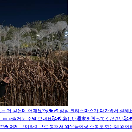
 거 같은데 어때요?👗👑🌸 점점 크리스마스가 다가와서 설레요 
t home
즐거운 주말 보내요🥰🎁 楽しい週末を送ってください🥰
?☘️ 어제 브이라이브로 통해서 와우들이랑 소통도 했는데 왜이리