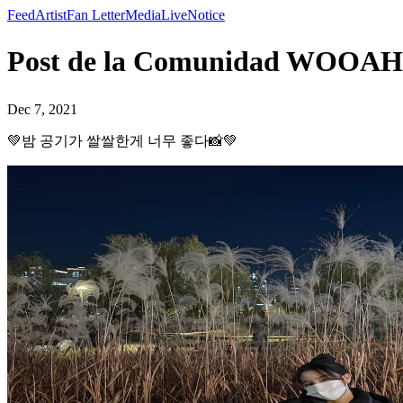
Feed
Artist
Fan Letter
Media
Live
Notice
Post de la Comunidad WO
Dec 7, 2021
💚밤 공기가 쌀쌀한게 너무 좋다📸💚