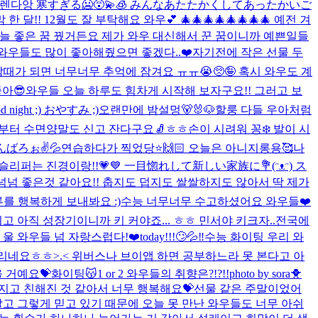
월 설렌다앙 寒すぎる🥶😵‍💫🧊 みんなあたたかくしてあったかいご
막 한 달!! 12월도 잘 부탁해요 와우💕 🎄🎄🎄🎄🎄🎄🎄🎄 예전 겨
 날부터 오늘 좋은 꿈 꿨거든요 제가 와우 대신해서 꾼 꿈이니까 예쁜일들
와우들도 많이 좋아해줬으면 좋겠다..❤️
자기전에 작은 선물 두
맘때가 되면 너무너무 추억에 잠겨요 ㅠㅠ😭🥺🤪 혹시 와우도 계
아😎
와우들 오늘 하루도 힘차게 시작해 보자구요!! 그러고 보
d night ;) おやすみ ;)
오랜만에 밤설멍🐻🐰🐶
할룽 다들 우아처럼
어제부터 수면양말도 신고 잔다구요🧦ㅎㅎ
손이 시려워 꽁❄️ 발이 시
んばろぉ✌️💦
연습하다가 찍었당⭐️🙌🏻 오늘은 아니지롱용🥰
나
) 슬리퍼는 진경이랑!!💗💙 一目惚れして新しい家族に💐(ᵔᴥᵔ) ス
넘넘 좋은것 같아요!! 춥지도 덥지도 쌀쌀하지도 않아서 딱 제가
를 행복하게 보내봐요 :)
수능 너무너무 수고하셨어요 와우들❤️
리고 아직 성장기이니까 키 커야죠... ㅎㅎ 민서야 키크자..
전국에
 울 와우들 넘 자랑스럽다!❤️
today!!!🙄💦‼️
수능 화이팅 우리 와
떨리네요ㅎㅎ>.< 위버스나 브이앱 하면 공부하느라 못 본다고 아
 거예요💝화이팅😽
1 or 2 와우들의 취향은?!?!!
photo by sora🐥
워지고 친해진 것 같아서 너무 행복해요💝선물 같은 주말이었어
알고 그렇게 믿고 있기 때문에 오늘 못 만난 와우들도 너무 아쉬