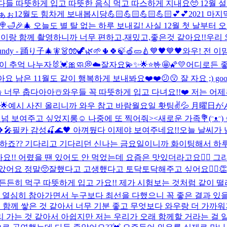
🧊 다들 따뜻하게 입고 따뜻한 음식 먹고 따스하게 지내요🥺 12
ぁぉ
12월도 힘차게 보내봅시당💪🏻💪🏻💪🏻💪🏻💕💕
2021 마지
‍♀️🍭🛁🎉🎄 오늘도 별 탈 없는 하루 보내길! 사실 12월 첫
들이랑 함께 촬영하니까 너무 편하고,재밌고,좋은것 같아요!!우리 
ndy - 踊り子
🎄🧚👗🧤🦖🌿🌱🌵🍀🍃🍏🥒🍐
💙🖤💙🖤
와우! 전 이
 추억 나누자🐰💓🎀
🧼💭☁️
잘자요💫✨🌟⭐️🤟🤩🌠💛
어디로든 좋
아요 남은 11월도 같이 행복하게 보내봐요❤️❤️
😕😗 잘 자요 ;) goo
 너무 춥다아아☃️와우들 꼭 따뜻하게 입고 다녀요!!❤️ 저는 
 🌟예시 사진 올리니까 와우 참고 바람
월요일 홧팅✌️💦 月曜日が
넘넘 보여주고 싶었지롱☺️ 나중에 또 찍어줘><
새로운 가족💐(ᵔᴥᵔ
🍀🎤
필카 감성🍒🌊🖤 아껴뒀다 이제야 보여주네요!!
오늘 날씨가 
아하죠?? 기다리고 기다리던 신나는 금요일이니까 화이팅해서 하루
같아요!! 어렸을 땐 있어도 안 먹었는데 요즘은 맛있더라고요👍🏻 그
어요 정말🥺잘했다고 고생했다고 토닥토닥해주고 싶어요🙆‍♀️👏
 든든히 먹구 따뜻하게 입고 가요!! 제가 시험보는 것처럼 같이 
해 열심히 참아가면서 누구보다 최선을 다했으니 꼭 좋은 결과 있을
 함께 쌓은 것 같아서 너무 기분 좋고 무엇보다 와우랑 더 가까
 가는 것 같아서 아쉽지만 저는 우리가 오래 함께할 거라는 걸 