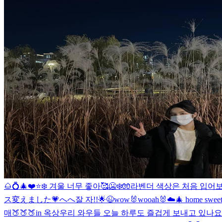
🌰💍🎄❤️⭐️❄️ 겨울 너무 좋아🥰
🥶❄️🧤
라벤더 색상은 처음 입어보는
ス変えました💗へへ
잘 자!!🌟😉
wow🐰wooah
🐰☁️🎄 home swee
매🍑🍑🍑in 옥상
우리 와우들 오늘 하루도 즐겁게 보내고 있나요?