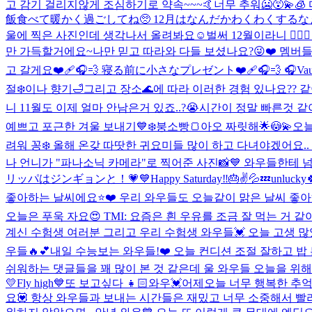
고 감기 걸리지않게 조심하기로 약속~~~🤙
너무 추워🥶😵‍
飯食べて暖かく過ごしてね🥺 12月はなんだかわくわくするな
울에 찍은 사진인데 생각나서 올려봐요☺️
벌써 12월이라니 🧚
만 가득할거에요~
나만 믿고 따라와 다들 보셨나요?😜❤️ 멤버
고 갈게요❤️‍🩹🎧💨 寝る前に小さなプレゼント❤️‍🩹🎧💨 🎧Vau
절❄️이나 향기🛁그리고 장소🌊에 따라 이러한 경험 있나요?? 같이
니 11월도 이제 얼마 안남은거 있죠..?😭시간이 정말 빠른것 같
예쁘고 포근한 겨울 보내기💙❄️
붕소빵🍞
아오 짜릿해🌟😳💫
오늘
려워 꽁❄️ 올해 온갖 따땃한 귀요미들 많이 하고 다녀야겠어요..
나 언니가 "파나소닉 카메라"로 찍어준 사진📸💙 와우들한테 
リッパはジンギョンと！💗💙
Happy Saturday‼️🎂✌️💦💤
unlucky
좋아하는 날씨에요⭐️❤️ 우리 와우들도 오늘같이 맑은 날씨 좋
오늘은 푸욱 자요😍 TMI: 요즘은 흰 우유를 조금 잘 먹는 거 
계신 수험생 여러분 그리고 우리 수험생 와우들💓 오늘 고생 많았
우들🔥💕
내일 수능보는 와우들!❤️ 오늘 컨디션 조절 잘하고 밥
쉬워하는 댓글들을 꽤 많이 본 것 같은데 울 와우들 오늘을 위
💛
Fly high💙
또 보고싶다 👧🏻
와우💓어제오늘 너무 행복한 추억
요💟 항상 와우들과 보내는 시간들은 재밌고 너무 소중해서 빨리