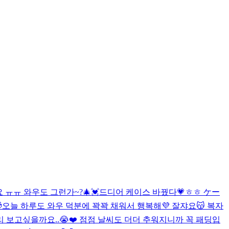
ㅠㅠ 와우도 그런가~?🎄💓
드디어 케이스 바꿨다💗ㅎㅎ ケー

오늘 하루도 와우 덕분에 꽉꽉 채워서 행복해💜 잘쟈요😽 복자
 보고싶을까요..😭❤️ 점점 날씨도 더더 추워지니까 꼭 패딩입