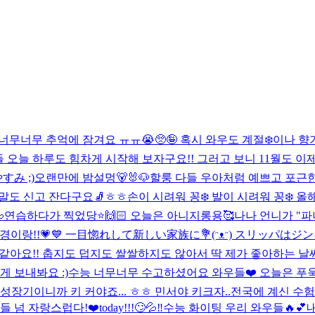
너무너무 추억에 잠겨요 ㅠㅠ😭🥺🤪 혹시 와우도 계절❄️이나 향
 오늘 하루도 힘차게 시작해 보자구요!! 그러고 보니 11월도 이제
おやすみ ;)
오랜만에 밤설멍🐻🐰🐶
할룽 다들 우아처럼 예쁘고 포근한 
양말도 신고 잔다구요🧦ㅎㅎ
손이 시려워 꽁❄️ 발이 시려워 꽁❄️ 

연습하다가 찍었당⭐️🙌🏻 오늘은 아니지롱용🥰
나나 언니가 "파
 진경이랑!!💗💙 一目惚れして新しい家族に💐(ᵔᴥᵔ) スリッパはジ
같아요!! 춥지도 덥지도 쌀쌀하지도 않아서 딱 제가 좋아하는 날씨
 보내봐요 :)
수능 너무너무 수고하셨어요 와우들❤️ 오늘은 푸욱 자
성장기이니까 키 커야죠... ㅎㅎ 민서야 키크자..
전국에 계신 수험
들 넘 자랑스럽다!❤️
today!!!🙄💦‼️
수능 화이팅 우리 와우들🔥💕