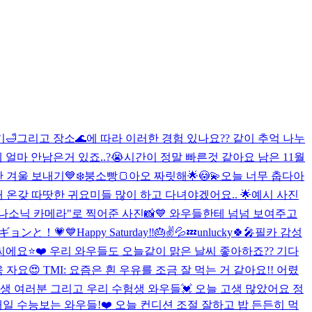
기🛁그리고 장소🌊에 따라 이러한 경험 있나요?? 같이 추억 나누
 얼마 안남은거 있죠..?😭시간이 정말 빠른것 같아요 남은 11월
겨울 보내기💙❄️
붕소빵🍞
아오 짜릿해🌟😳💫
오늘 너무 춥다아
올해 온갖 따땃한 귀요미들 많이 하고 다녀야겠어요.. 🌟예시 사진
나소닉 카메라"로 찍어준 사진📸💙 와우들한테 넘넘 보여주고
ンギョンと！💗💙
Happy Saturday‼️🎂✌️💦💤
unlucky🍀🎤
필카 감성
에요⭐️❤️ 우리 와우들도 오늘같이 맑은 날씨 좋아하죠?? 기다
요😍 TMI: 요즘은 흰 우유를 조금 잘 먹는 거 같아요!! 어렸
생 여러분 그리고 우리 수험생 와우들💓 오늘 고생 많았어요 정
내일 수능보는 와우들!❤️ 오늘 컨디션 조절 잘하고 밥 든든히 먹