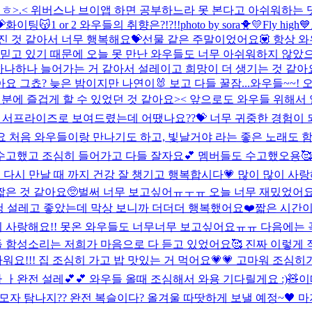
ㅎ>.< 위버스나 브이앱 하면 공부하느라 못 본다고 아쉬워하는 댓
화이팅😽
1 or 2 와우들의 취향은?!?!!
photo by sora🐥💛
Fly high💙
진 것 같아서 너무 행복해요💝선물 같은 주말이었어요💟 항상 
믿고 있기 때문에 오늘 못 만난 와우들도 너무 아쉬워하지 않았으면
 하나하나 늘어가는 거 같아서 설레이고 희망이 더 생기는 것 같아
 그쵸? 늦은 밤이지만 나연이🐰 보고 다들 꿀잠...
와우들~~! 
에 즐겁게 할 수 있었던 것 같아요>< 앞으로도 와우들 위해서 
r" 를 깜짝 서프라이즈로 보여드렸는데 어땠나요??💝 너무 귀중한 
요 처음 와우들이랑 만나기도 하고, 빛날거야 라는 좋은 노래도 
무너무 수고했고 조심히 들어가고 다들 잘자요💕 멤버들도 수고했오용🥰
 다시 만날 때 까지 건강 잘 챙기고 행복합시다💗 많이 많이 사랑
은 것 같아요🥺벌써 너무 보고싶어ㅠㅜㅠ 오늘 너무 재밌었어요 
엄청 설레고 좋았는데 막상 보니까 더더더 행복했어요❤️짧은 시간
사랑해요!! 못온 와우들도 너무너무 보고싶어요ㅠㅠ 다음에는 꼭 만
함성소리는 저희가 마음으로 다 듣고 있었어요🥰 진짜 이렇게 직
!!! 집 조심히 가고 밥 맛있는 거 먹어요💗💗 고마워 조심히
ㅏ완전 설레💕💕 와우들 올때 조심해서 와용 기다릴게요 :)🧸
이
모자 탐나지?? 완전 복슬이다? 올겨울 따땃하게 보낼 예정~🖤 마