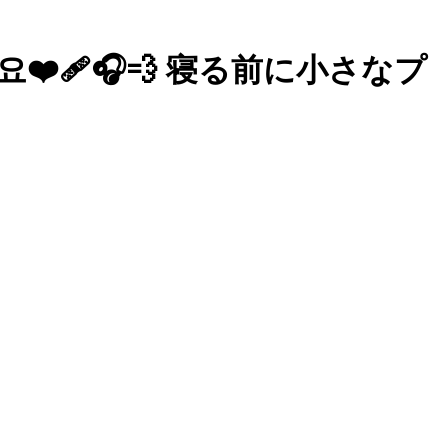
갈게요❤️‍🩹🎧💨 寝る前に小さなプ