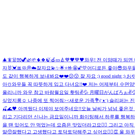
🎄🧚👗🧤🦖🌿🌱🌵🍀🍃🍏🥒🍐
💙🖤💙🖤
와우! 전 이맘때가 되면 
자🐰💓🎀
🧼💭☁️
잘자요💫✨🌟⭐️🤟🤩🌠💛
어디로든 좋아😎
와우들
도 같이 행복하게 보내봐요❤️❤️
😕😗 잘 자요 ;) good night ;) 
아☃️와우들 꼭 따뜻하게 입고 다녀요!!❤️ 저는 어제부터 수면
올리니까 와우 참고 바람
월요일 홧팅✌️💦 月曜日がんばろぉ✌️
싶었지롱☺️ 나중에 또 찍어줘><
새로운 가족💐(ᵔᴥᵔ) 슬리퍼는
🍒🌊🖤 아껴뒀다 이제야 보여주네요!!
오늘 날씨가 넘넘 좋은것 
리고 기다리던 신나는 금요일이니까 화이팅해서 하루를 행복하게
을 땐 있어도 안 먹었는데 요즘은 맛있더라고요👍🏻 그리고 아직 
말🥺잘했다고 고생했다고 토닥토닥해주고 싶어요🙆‍♀️👏 울 와우