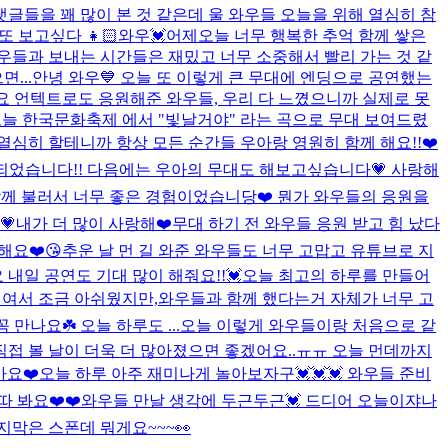
글들을 꽤 많이 본 것 같은데 울 와우들 오늘을 위해 열심히 참
또 보고싶다 👧🏻
와우💓어제오늘 너무 행복한 추억 함께 쌓은
와우들과 보내는 시간들은 재밌고 너무 소중해서 빨리 가는 것 같
...
안녕 와우💙 오늘 또 이렇게 큰 무대에 엔딩으로 공연했는
요 언텍트로도 응원해준 와우들, 우리 다 느꼈으니까 실제로 못
오늘 한국문화축제 에서 "빛날거야" 라는 곡으로 무대 보여드렸
열심히 할테니까 항상 모든 순간들 우아랑 영원히 함께 해요!!❤️
경험이 되었습니다!! 다음에는 우아의 무대도 해보고싶습니다💗 사랑해
함께 불러서 너무 좋은 경험이었습니당❤️ 뭔가 와우들의 응원을
💗
내가 더 많이 사랑해❤️
무대 하기 전 와우들 응원 받고 힘 났다
해요❤️😘
추운 날 먼 길 와준 와우들도 너무 고맙고 유튜브로 지
내일 공연도 기대 많이 해줘요!!💓
오늘 최고의 하루를 만들어
이여서 조금 아쉬웠지만,와우들과 함께 했다는거 자체가 너무 고
나요☘️ 오늘 하루도 ...
오늘 이렇게 와우들이랑 처음으로 같
접 볼 날이 더욱 더 많아졌으면 좋겠어요..ㅠㅠ 오늘 먼데까지
가요❤️
오늘 하루 아주 재미나게 놀아보자구💓💓💓 와우들 준비
따 봐요❤️❤️
와우들 만날 생각에 두근두근💓 드디어 오늘이쟈나
지막은 스폰데 뭐게요~~~👀