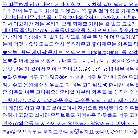
구 따뜻하게 입고 가요!! 제가 시험보는 것처럼 같이 떨리네요ㅎ
아가면서 누구보다 최선을 다했으니 꼭 좋은 결과 있을 거예요
것 같아서 너무 기분 좋고 무엇보다 와우랑 더 가까워지고 친해
아서 아쉽지만 저는 우리가 오래 함께할 거라는 걸 알고 그렇게 
데 다들 좋았어요??💓 요즘들어 와우를 실제로 만나는 횟수가
만난거에 속상해하지 말아요 앞으로 예쁜 추억 더 더 만들거잖아요
는데 어땠나요?? 오늘도 역시 응원해주고 좋아해주는 와우들 덕분
❤️
오늘 "월드 케이팝 콘서트" 엔딩으로 "Bright togethe
요❤️
😍 어제 오늘 이렇게 무대를 했는데, 너무너무 영광이었어
맘껏 받은 거 같아서 힘이 엄청나요💪🏻💪🏻💪🏻!!!! 너
❤️
와우들❤️ 너무 고마워요😭🥺✨ 벌써 너무 보고싶네요😢 우리
켜봐주고 응원해준 와우들도 다 너무 고마워요💓 한시간 너무 짧
준 와우들 너무 고마워요!! 준비할 때부터 와우들 볼 생각에 
마웠어요☺️멀리서 달려와준 우리 와우들 넘넘 고맙고 제가 많이 
이 게임도 하고 무대도 보여드려서 진심으로 행복했어요 와우들 
와줘서 고맙고 실시간 유튜브로도 지켜봐준 와우들도 너무 고마워요
됐쬬???
와우들 볼 시간이 이제 얼마 남지 않았어요!!! 꺄아ㅏㅏㅏ
(*≧∀≦*)!!!! 와우들 푹자고 만나용😽잘자요 굿나잇🌙⭐️
11.11~😋