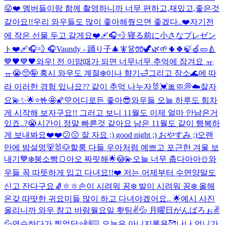
😜❤️ 멤버들이랑 함께 촬영하니까 너무 편하고,재밌고,좋은것
같아요!!우리 와우들도 많이 좋아해줬으면 좋겠다..❤️
자기전
에 작은 선물 두고 갈게요❤️‍🩹🎧💨 寝る前に小さなプレゼン
ト❤️‍🩹🎧💨 🎧Vaundy - 踊り子
🎄🧚👗🧤🦖🌿🌱🌵🍀🍃🍏🥒🍐
💙🖤💙🖤
와우! 전 이맘때가 되면 너무너무 추억에 잠겨요 ㅠ
ㅠ😭🥺🤪 혹시 와우도 계절❄️이나 향기🛁그리고 장소🌊에 따
라 이러한 경험 있나요?? 같이 추억 나누자🐰💓🎀
🧼💭☁️
잘자
요💫✨🌟⭐️🤟🤩🌠💛
어디로든 좋아😎
와우들 오늘 하루도 힘차
게 시작해 보자구요!! 그러고 보니 11월도 이제 얼마 안남은거
있죠..?😭시간이 정말 빠른것 같아요 남은 11월도 같이 행복하
게 보내봐요❤️❤️
😕😗 잘 자요 ;) good night ;) おやすみ ;)
오랜
만에 밤설멍🐻🐰🐶
할룽 다들 우아처럼 예쁘고 포근한 겨울 보
내기💙❄️
붕소빵🍞
아오 짜릿해🌟😳💫
오늘 너무 춥다아아☃️와
우들 꼭 따뜻하게 입고 다녀요!!❤️ 저는 어제부터 수면양말도
신고 잔다구요🧦ㅎㅎ
손이 시려워 꽁❄️ 발이 시려워 꽁❄️ 올해
온갖 따땃한 귀요미들 많이 하고 다녀야겠어요.. 🌟예시 사진
올리니까 와우 참고 바람
월요일 홧팅✌️💦 月曜日がんばろぉ✌️
💦
연습하다가 찍었당⭐️🙌🏻 오늘은 아니지롱용🥰
나나 언니가