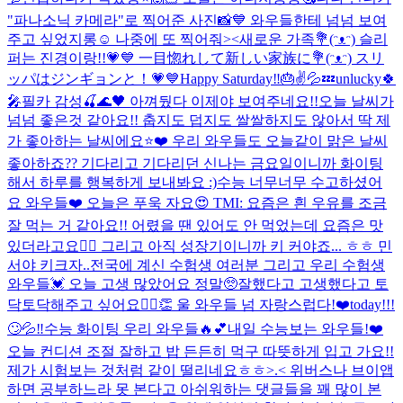
"파나소닉 카메라"로 찍어준 사진📸💙 와우들한테 넘넘 보여
주고 싶었지롱☺️ 나중에 또 찍어줘><
새로운 가족💐(ᵔᴥᵔ) 슬리
퍼는 진경이랑!!💗💙 一目惚れして新しい家族に💐(ᵔᴥᵔ) スリ
ッパはジンギョンと！💗💙
Happy Saturday‼️🎂✌️💦💤
unlucky🍀
🎤
필카 감성🍒🌊🖤 아껴뒀다 이제야 보여주네요!!
오늘 날씨가
넘넘 좋은것 같아요!! 춥지도 덥지도 쌀쌀하지도 않아서 딱 제
가 좋아하는 날씨에요⭐️❤️ 우리 와우들도 오늘같이 맑은 날씨
좋아하죠?? 기다리고 기다리던 신나는 금요일이니까 화이팅
해서 하루를 행복하게 보내봐요 :)
수능 너무너무 수고하셨어
요 와우들❤️ 오늘은 푸욱 자요😍 TMI: 요즘은 흰 우유를 조금
잘 먹는 거 같아요!! 어렸을 땐 있어도 안 먹었는데 요즘은 맛
있더라고요👍🏻 그리고 아직 성장기이니까 키 커야죠... ㅎㅎ 민
서야 키크자..
전국에 계신 수험생 여러분 그리고 우리 수험생
와우들💓 오늘 고생 많았어요 정말🥺잘했다고 고생했다고 토
닥토닥해주고 싶어요🙆‍♀️👏 울 와우들 넘 자랑스럽다!❤️
today!!!
🙄💦‼️
수능 화이팅 우리 와우들🔥💕
내일 수능보는 와우들!❤️
오늘 컨디션 조절 잘하고 밥 든든히 먹구 따뜻하게 입고 가요!!
제가 시험보는 것처럼 같이 떨리네요ㅎㅎ>.< 위버스나 브이앱
하면 공부하느라 못 본다고 아쉬워하는 댓글들을 꽤 많이 본