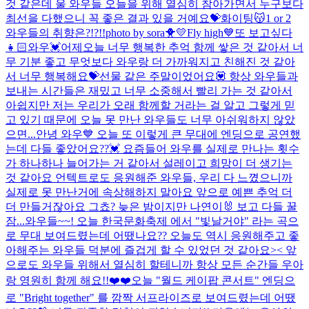
것 같은데 울 와우들 오늘을 위해 열심히 참아가면서 누구보다
최선을 다했으니 꼭 좋은 결과 있을 거예요💝화이팅😽
1 or 2
와우들의 취향은?!?!!
photo by sora🐥💛
Fly high💙
또 보고싶다
👧🏻
와우💓어제오늘 너무 행복한 추억 함께 쌓은 것 같아서 너
무 기분 좋고 무엇보다 와우랑 더 가까워지고 친해진 것 같아
서 너무 행복해요💝선물 같은 주말이었어요💟 항상 와우들과
보내는 시간들은 재밌고 너무 소중해서 빨리 가는 것 같아서
아쉽지만 저는 우리가 오래 함께할 거라는 걸 알고 그렇게 믿
고 있기 때문에 오늘 못 만난 와우들도 너무 아쉬워하지 않았
으면...
안녕 와우💙 오늘 또 이렇게 큰 무대에 엔딩으로 공연했
는데 다들 좋았어요??💓 요즘들어 와우를 실제로 만나는 횟수
가 하나하나 늘어가는 거 같아서 설레이고 희망이 더 생기는
것 같아요 언텍트로도 응원해준 와우들, 우리 다 느꼈으니까
실제로 못 만난거에 속상해하지 말아요 앞으로 예쁜 추억 더
더 만들거잖아요 그쵸? 늦은 밤이지만 나연이🐰 보고 다들 꿀
잠...
와우들~~! 오늘 한국문화축제 에서 "빛날거야" 라는 곡으
로 무대 보여드렸는데 어땠나요?? 오늘도 역시 응원해주고 좋
아해주는 와우들 덕분에 즐겁게 할 수 있었던 것 같아요>< 앞
으로도 와우들 위해서 열심히 할테니까 항상 모든 순간들 우아
랑 영원히 함께 해요!!❤️❤️
오늘 "월드 케이팝 콘서트" 엔딩으
로 "Bright together" 를 깜짝 서프라이즈로 보여드렸는데 어땠