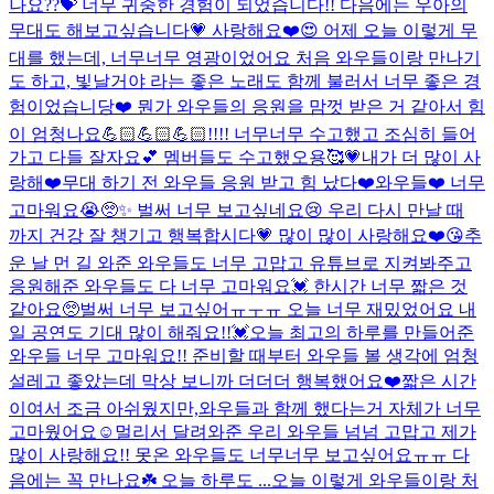
나요??💝 너무 귀중한 경험이 되었습니다!! 다음에는 우아의
무대도 해보고싶습니다💗 사랑해요❤️
😍 어제 오늘 이렇게 무
대를 했는데, 너무너무 영광이었어요 처음 와우들이랑 만나기
도 하고, 빛날거야 라는 좋은 노래도 함께 불러서 너무 좋은 경
험이었습니당❤️ 뭔가 와우들의 응원을 맘껏 받은 거 같아서 힘
이 엄청나요💪🏻💪🏻💪🏻!!!! 너무너무 수고했고 조심히 들어
가고 다들 잘자요💕 멤버들도 수고했오용🥰💗
내가 더 많이 사
랑해❤️
무대 하기 전 와우들 응원 받고 힘 났다❤️
와우들❤️ 너무
고마워요😭🥺✨ 벌써 너무 보고싶네요😢 우리 다시 만날 때
까지 건강 잘 챙기고 행복합시다💗 많이 많이 사랑해요❤️😘
추
운 날 먼 길 와준 와우들도 너무 고맙고 유튜브로 지켜봐주고
응원해준 와우들도 다 너무 고마워요💓 한시간 너무 짧은 것
같아요🥺벌써 너무 보고싶어ㅠㅜㅠ 오늘 너무 재밌었어요 내
일 공연도 기대 많이 해줘요!!💓
오늘 최고의 하루를 만들어준
와우들 너무 고마워요!! 준비할 때부터 와우들 볼 생각에 엄청
설레고 좋았는데 막상 보니까 더더더 행복했어요❤️짧은 시간
이여서 조금 아쉬웠지만,와우들과 함께 했다는거 자체가 너무
고마웠어요☺️멀리서 달려와준 우리 와우들 넘넘 고맙고 제가
많이 사랑해요!! 못온 와우들도 너무너무 보고싶어요ㅠㅠ 다
음에는 꼭 만나요☘️ 오늘 하루도 ...
오늘 이렇게 와우들이랑 처