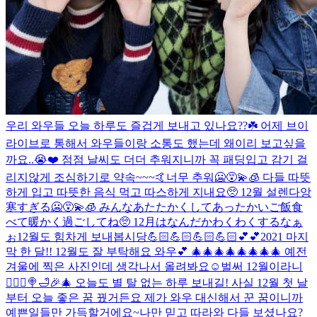
우리 와우들 오늘 하루도 즐겁게 보내고 있나요??☘️ 어제 브이
라이브로 통해서 와우들이랑 소통도 했는데 왜이리 보고싶을
까요..😭❤️ 점점 날씨도 더더 추워지니까 꼭 패딩입고 감기 걸
리지않게 조심하기로 약속~~~🤙
너무 추워🥶😵‍💫🧊 다들 따뜻
하게 입고 따뜻한 음식 먹고 따스하게 지내요🥺 12월 설렌다앙
寒すぎる🥶😵‍💫🧊 みんなあたたかくしてあったかいご飯食
べて暖かく過ごしてね🥺 12月はなんだかわくわくするなぁ
ぉ
12월도 힘차게 보내봅시당💪🏻💪🏻💪🏻💪🏻💕💕
2021 마지
막 한 달!! 12월도 잘 부탁해요 와우💕 🎄🎄🎄🎄🎄🎄🎄🎄 예전
겨울에 찍은 사진인데 생각나서 올려봐요☺️
벌써 12월이라니
🧚🏻‍♀️🍭🛁🎉🎄 오늘도 별 탈 없는 하루 보내길! 사실 12월 첫 날
부터 오늘 좋은 꿈 꿨거든요 제가 와우 대신해서 꾼 꿈이니까
예쁜일들만 가득할거에요~
나만 믿고 따라와 다들 보셨나요?