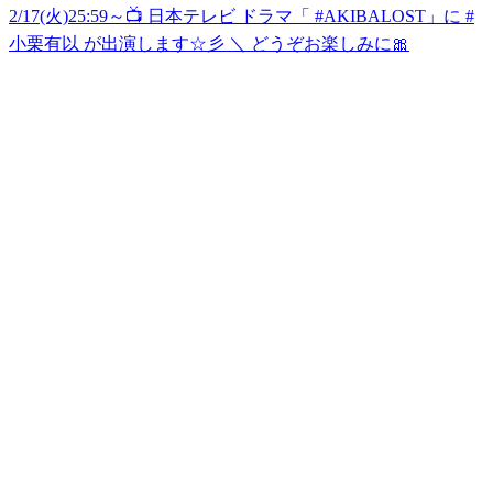
2/17(火)25:59～📺 日本テレビ ドラマ「 #AKIBALOST」に #
小栗有以 が出演します☆彡 ＼ どうぞお楽しみに🎀