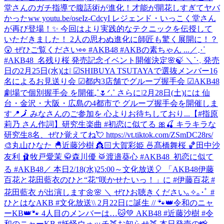
堂さんのガチ指導で腹話術が進化！才能が開花しすぎてヤバ
かったww youtu.be/oseIz-CdcyI レジェンド・いっこく堂さん
が再び登場！✨ 今回はより実践的なテクニックを伝授して
いただきました！ 2人の思わぬ進化に師匠も驚く展開に！？
😲 ぜひご覧ください👀 #AKB48 #AKBの素ちゃん ...
／⋰
#AKB48_名残り桜 発売記念イベント開催決定🌸🍃 ＼⋱ 発売
日の2月25日(水)は❕ ☑︎SHIBUYA TSUTAYAで選抜メンバー16
名によるお見送り会 ☑︎都内3店舗でグループ握手会 ☑︎AKB48
劇場で個別握手会 を開催₊˚🌷ᐟ.˚ さらに❕2月28日(土)には 仙
台・金沢・大阪・広島の4都市で グループ握手会を開催しま
す📍🗾 みなさんのご参加を 心よりお待ちしており...
【#指原
莉乃 さん作詞】研究生楽曲 #初恋に似てる 🎀🍒 キラキラな
研究生8名、ぜひ覚えてね💘 https://vt.tiktok.com/ZSmDC28rs/
🎨丸山ひなた 🐣近藤沙樹 👸🏻大賀彩姫 🍜髙橋舞桜 🏀田中沙
友利 🩰牧戸愛茉 🥋森川優 🥁渡邉葵心 #AKB48_初恋に似て
る #AKB48
／ 本日2/18(水)25:00～文化放送🎈 「AKB48伊藤
百花と花田藍衣のひと“花”咲かせたいっ！」に #伊藤百花 #
花田藍衣 が出演します🌼🌸 ＼ ぜひお聴きください｡✧｡･ﾟ #
ひとはなAKB #文化放送
\\ 2月22日に誕生 // 🐾👑令和のニャ
ーKB👑🐾 4人目のメンバーは…🐱💚 AKB48 #近藤沙樹 #令
和のニャーKB #妖怪ウォッチ
🍑お知らせ🍑 本日発売の📸