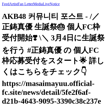
Feed
Artist
Fan Letter
Media
Live
Notice
AKB48 커뮤니티 포스트 - /／
正鋳真優 生誕祭🎂 個人FC枠
受付開始❣️ \＼ 3月4日に生誕祭
を行う #正鋳真優 の 個人FC
枠応募受付をスタート🌟 詳し
くはこちらをチェック👇
https://masaimayuu.official-
fc.site/news/detail/5fe2f6af-
d21b-4643-9095-3390c38c237e