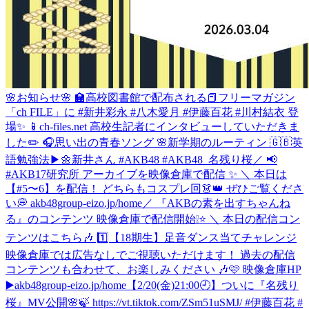
🌸お知らせ🌸 🏫高校図書館で配布される📕フリーマガジン
「ch FILE」に #新井彩永 #八木愛月 #伊藤百花 #川村結衣 登
場✨ 📱ch-files.net 高校生記者にインタビューしていただきま
した✏️ 🎧思い出の青春ソング 🌸新学期のルーティン 🇬🇧英
語勉強法▶︎🌼新井さん #AKB48 #AKB48_名残り桜
／ 📢
#AKB17研究所 アーカイブを映像倉庫で配信 ✨ ＼ 本日は
【#5〜6】を配信！ どちらもコスプレ回👗👑 ぜひご覧くださ
い💭 akb48group-eizo.jp/home
／ 『AKBの素を出すちゃんね
る』のコンテンツ 映像倉庫で配信開始❕⭐️ ＼ 本日の配信コン
テンツはこちら🎶 1️⃣【18期生】足音ダンス当てチャレンジ
映像倉庫では広告なしでご視聴いただけます！ 過去の配信
コンテンツも合わせて、お楽しみください 🎶🩷 映像倉庫HP
▶️akb48group-eizo.jp/home
【2/20(金)21:00🕘】ついに『名残り
桜』MV公開🌸🍃 https://vt.tiktok.com/ZSm51uSMJ/ #伊藤百花 #