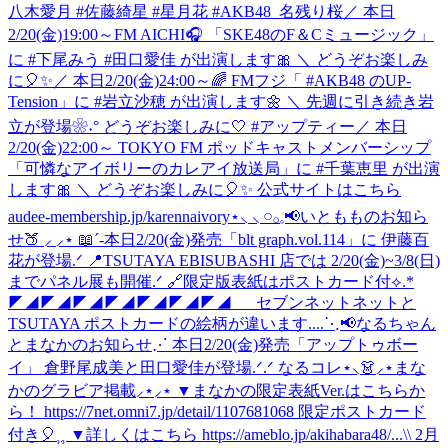
八木愛月 #佐藤綺星 #星月花 #AKB48_名残り桜
／ 本日
2/20(金)19:00～FM AICHI🎧 「SKE48のF＆Cミュージック」
に #下尾みう #田口愛佳 が出演します🎀 ＼ どうぞお楽しみ
に🎈✨
／ 本日2/20(金)24:00～🌈 FMフジ「 #AKB48 のUP-
Tension」に #岩立沙穂 が出演します🌼 ＼ 先週に引き続き岩
立が登場❀˖° どうぞお楽しみに🤍 #アップティー
／ 本日
2/20(金)22:00～ TOKYO FM ポッドキャストメンバーシップ
「可憐なアイボリーのカレアイ放送局」に #千葉恵里 が出演
します🎀 ＼ どうぞお楽しみに🎈✨ 公式サイトはこちら
audee-membership.jp/karennaivory
⋆⸜ ⸜ 𓏸𓂂𓈒📢いともものお知ら
せ🍑 ⸝‍ ⸝‍⋆ 📖´-本日2/20(金)発売「blt graph.vol.114」に 伊藤百
花が登場.ᐟ 📍TSUTAYA EBISUBASHI 店では 2/20(金)~3/8(日)
までパネル展も開催.ᐟ 🔗限定版表紙はポストカード付⟡.*
◤◢◤◢◤◢◤◢◤◢◤◢◤◢ セブンネットネットと
TSUTAYA ポストカードの絵柄が違います....
⋱📢なるちゃん
とまなかのお知らせ⋰ 本日2/20(金)発売「アップトゥボー
イ」 倉野尾成美と田口愛佳が登場.ᐟ.ᐟ なるコレ⋆⸜👗⸝‍⋆まな
かのグラビア掲載⸝⋆⸝⋆ ▼まなかの限定表紙Ver.はこちらか
ら！ https://7net.omni7.jp/detail/1107681068 限定ポストカード
付き🎈⸒⸒ ▼詳しくはこちら https://ameblo.jp/akihabara48/...
\\ 2月