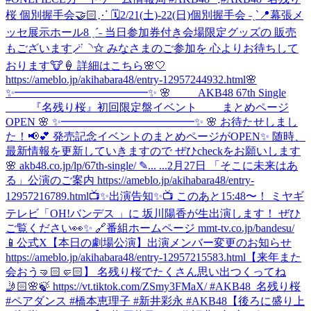
桜 個別握手会🤝🏻⋰ 🗓️2/21(土)-22(日)個別握手会 ˗ˏˋ📍幕張メ
ッセ展示ホール8 ˎˊ˗ 当日参加券付き会場限定グッズの 販売
もございます🪄◝✩ みなさまのご参加を 心よりお待ちして
おります🐮🍦 詳細はこちら🌸🤍
https://ameblo.jp/akihabara48/entry-12957244932.html
🌸
✨━━━━━━━━━━━━✨ 🌸 AKB48 67th Single
『名残り桜』初回限定盤イベント まとめページ
OPEN 🌸 ✨━━━━━━━━━━━━✨ 🌸 お待たせしまし
た！📢💕 発売記念イベントのまとめページがOPEN✨ 随時、
最新情報を更新していきますので ぜひcheckをお願いします
🌸 akb48.co.jp/lp/67th-single/ ✎... ...
2月27日 「そこに未来はあ
る」公演のご案内 https://ameblo.jp/akihabara48/entry-
12957216789.html
📺✨出演告知✨📺 このあと15:48〜！ ミヤギ
テレビ「OH!バンデス 」に 坂川陽香が生出演します！ ぜひ
ご覧ください👀✨ 🔗番組ホームページ mmt-tv.co.jp/bandesu/
📱公式X
【本日の劇場公演】出演メンバー変更のお知らせ
https://ameblo.jp/akihabara48/entry-12957215583.html
【来年また
会おう🤜🏻🤛🏻】 名残り桜でたくさん思い出つくってね
🤳🏻🌸🍃 https://vt.tiktok.com/ZSmy3FMaX/ #AKB48_名残り桜
#ペアダンス #橋本恵理子 #新井彩永 #AKB48
【後ろに盛り上