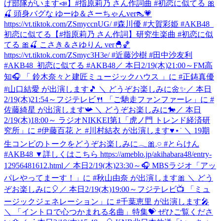
げ部隊がいます📣】#指原莉乃 さん作詞曲 #初恋に似てる 🎀
🍒 頭身バグな ゆーゆ＆さーちゃんver👠💗
https://vt.tiktok.com/ZSmyccnUG/ #森川優 #大賀彩姫 #AKB48_
初恋に似てる
【#指原莉乃 さん作詞】研究生楽曲 #初恋に似
てる 🎀🍒 こさき＆さゆりん ver🐣🏀
https://vt.tiktok.com/ZSmyc3H3e/ #近藤沙樹 #田中沙友利
#AKB48_初恋に似てる #AKB48
／ 本日2/19(木)21:00～FM高
知🎧 「 鈴⽊奈々と建匠ミュージックハウス 」に #正鋳真優
#山口結愛 が出演します🎵 ＼ どうぞお楽しみに🌼✨
／ 本日
2/19(木)21:54～フジテレビ🍴 「ご馳走ファンファーレ」に #
佐藤綺星 が出演します📯 ＼ どうぞお楽しみに🐎
／ 本日
2/19(木)18:00～ ラジオNIKKEI第1「虎ノ門 トレンド経済研
究所」に #伊藤百花 と #川村結衣 が出演します♥⋆˙ ＼ 19期
生コンビのトークをどうぞお楽しみに𓂃🎀𓈒𓏸 #とらけん
#AKB48 ▼詳しくはこちら https://ameblo.jp/akihabara48/entry-
12956481612.html
／ 本日2/19(木)23:30～🎧 MBSラジオ「アッ
パレやってまーす！」に #秋山由奈 が出演します🎀 ＼ どう
ぞお楽しみに🎈
／ 本日2/19(木)19:00～フジテレビ📺 「ミュ
ージックジェネレーション」に #千葉恵里 が出演します🎤
＼ 「イントロで心つかまれる名曲」特集💝 ぜひご覧くださ