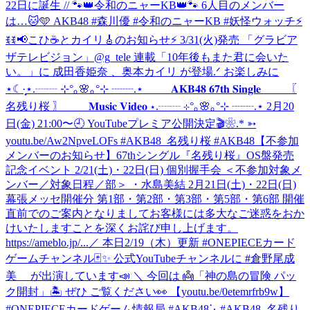
22日に誕生 // 🐾👑令和のニャーKB👑🐾 6人目のメンバー
は…🐱🩵 AKB48 #森川優 #令和のニャーKB #妖怪ウォッチ
⚡
ꉂꉂ📢こひ☕️とカイリ🎸のお知らせ⚡ 3/31(火)発売 「グラビア
ザテレビジョン」@g_tele 連載「10年後もまた君に会いた
い。」に 成田香姫奈 、奥本カイリ が登場.ᐟ お楽しみに
⋆☾·̩͙
⋆.┈┈ ⊹°｡🌸｡°⊹ ┈┈.⋆ 𝐀𝐊𝐁𝟒𝟖 𝟔𝟕𝐭𝐡 𝐒𝐢𝐧𝐠𝐥𝐞 〖
名残り桜 〗 𝐌𝐮𝐬𝐢𝐜 𝐕𝐢𝐝𝐞𝐨 ⋆.┈┈ ⊹°｡🌸｡°⊹ ┈┈.⋆ 2月20
日(金) 21:00〜🕘 YouTubeプレミア公開決定🎬❀.* ➳
youtu.be/Aw2NpveLOFs #AKB48_名残り桜 #AKB48
【不参加
メンバーのお知らせ】67thシングル『名残り桜』OS盤発売
記念イベント 2/21(土)・22日(日) 個別握手会 ＜不参加対象メ
ンバー／対象日程／部＞ ・水島美結 2月21日(土)・22日(日)
幕張メッセ開催分 第1部・第2部・第3部・第5部・第6部 開催
直前でのご案内となりましてお客様には多大なご迷惑をおか
けいたしますことを深くお詫び申し上げます。
https://ameblo.jp/...
／ 本日2/19（木）更新 #ONEPIECEカード
ゲームチャンネル🃏✨ 公式YouTubeチャンネルに #倉野尾成
美 が出演しています📣 ＼ 今回は 👼「神の島の冒険 パッ
ク開封」🏝️ ぜひ ご覧ください👀 【youtu.be/0etemrfrb9w】
#ONEPIECEカードゲーム情報局 #AKB48
⋱#AKB48_名残り