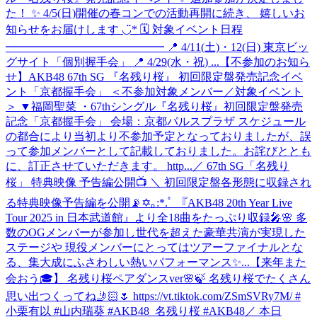
た！ ✨ 4/5(日)開催の春コンでの活動再開に続き、 嬉しいお
知らせをお届けします ◡̈* 🗓 対象イベント日程
━━━━━━━━━━━━━━ 📍 4/11(土)・12(日) 東京ビッ
グサイト「個別握手会」 📍 4/29(水・祝) ...
【不参加のお知ら
せ】AKB48 67th SG 『名残り桜』 初回限定盤発売記念イベ
ント「京都握手会」 ＜不参加対象メンバー／対象イベント
＞ ▼福岡聖菜 ・67thシングル『名残り桜』初回限定盤発売
記念「京都握手会」 会場：京都パルスプラザ スケジュール
の都合により当初より不参加予定となっておりましたが、誤
って参加メンバーとして記載しておりました。お詫びととも
に、訂正させていただきます。 http...
／ 67th SG「名残り
桜」 特典映像 予告編公開📺 ＼ 初回限定盤各形態に収録され
る特典映像予告編を公開📡✡｡:*.ﾟ 『AKB48 20th Year Live
Tour 2025 in 日本武道館』より全18曲をたっぷり収録🎤🌸 多
数のOGメンバーが参加し世代を超えた豪華共演が実現した
ステージや 現役メンバーにとってはツアーファイナルとな
る、集大成にふさわしい熱いパフォーマンス✨...
【来年また
会おう🎓】 名残り桜ペアダンスver🌸🍃 名残り桜でたくさん
思い出つくってね🤳🏻🌷 https://vt.tiktok.com/ZSmSVRy7M/ #
小栗有以 #山内瑞葵 #AKB48_名残り桜 #AKB48
／ 本日