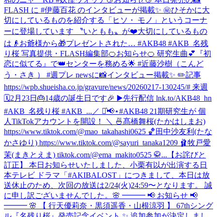
FLASH に #伊藤百花 のインタビューが掲載✨ ㊙️ひそかに大
切にしているものを紹介する「ヒソ・ モノ」というコーナ
ーに登場しています 〝いともも〟が❤️大切にしているもの
は👴お爺様から🎁プレゼントされた… #AKB48 #AKB_名残
り桜 写真提供・FLASH編集部
🍊お知らせ🍊 研究生曲💕『初
恋に似てる』で👑センターを務める🌟 #近藤沙樹（こんど
う・さき ） #週プレ newsに📸インタビュー掲載✨ ✏️記事
https://wpb.shueisha.co.jp/gravure/news/20260217-130245/# 来週
🗓2月23日🎂14歳の誕生日です🎉 ▶️先行配信 lnk.to/AKB48_hn
#AKB_名残り桜 #AKB_...
／ ⋆͛📢⋆#AKB48 21期研究生が 個
人TikTokアカウントを開設！ ＼ 🍜髙橋舞桜(たかはしまお)
https://www.tiktok.com/@mao_takahashi0625 🏀田中沙友利(たな
かさゆり) https://www.tiktok.com/@sayuri_tanaka1209 🩰牧戸愛
茉(まきとえま) tiktok.com/@ema_makito0525 🥋...
【お詫びと
訂正】 本日お知らせいたしました、小栗有以が出演する日
本テレビ ドラマ「#AKIBALOST」につきまして、本日は放
送休止のため、次回の放送は2/24(火)24:59〜となります。 誠
に申し訳ございませんでした。
🌸 ━━━ 📢 お知らせ 📢
━━━ 🌸 【 行天優莉奈・黒須遥香・山根涼羽 】 67thシング
ル『名残り桜』発売記念イベント ✨ 追加参加が決定しまし