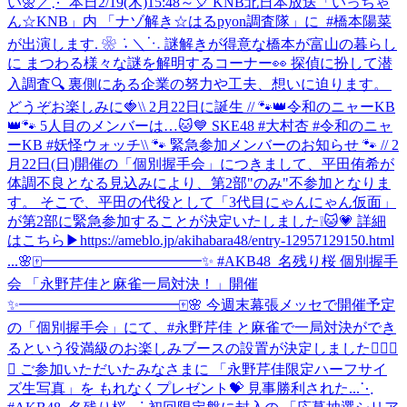
い🌼
‎／⋰ ‎本日2/19(木)15:48～🎈 ‎KNB北日本放送「いっちゃ
ん☆KNB」内 ‎「ナゾ解き☆はるpyon調査隊」に ‎ ⁦‪#橋本陽菜‬⁩
が出演します. ❀ ݁ ˖ ‎＼⋱ ‎謎解きが得意な橋本が富山の暮らし
に ‎まつわる様々な謎を解明するコーナー👀 ‎探偵に扮して潜
入調査🔍 ‎裏側にある企業の努力や工夫、想いに迫ります。 ‎
どうぞお楽しみに🍓
\\ 2月22日に誕生 // 🐾👑令和のニャーKB
👑🐾 5人目のメンバーは…🐱💙 SKE48 #大村杏 #令和のニャ
ーKB #妖怪ウォッチ
\\ 🐾 緊急参加メンバーのお知らせ 🐾 // 2
月22日(日)開催の「個別握手会」につきまして、平田侑希が
体調不良となる見込みにより、第2部"のみ"不参加となりま
す。 そこで、平田の代役として「3代目にゃんにゃん仮面」
が第2部に緊急参加することが決定いたしました❕🐱💗 詳細
はこちら▶https://ameblo.jp/akihabara48/entry-12957129150.html
...
🌸🀄️━━━━━━━━━━━✨ #AKB48_名残り桜 個別握手
会 「永野芹佳と麻雀一局対決！」開催
✨━━━━━━━━━━━🀄️🌸 今週末幕張メッセで開催予定
の「個別握手会」にて、#永野芹佳 と麻雀で一局対決ができ
るという役満級のお楽しみブースの設置が決定しました✊🏻🎯
💖 ご参加いただいたみなさまに 「永野芹佳限定ハーフサイ
ズ生写真」を もれなくプレゼント💝 見事勝利された...
⋱