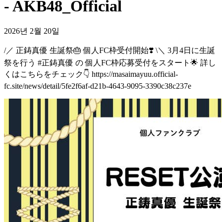
- AKB48_Official
2026년 2월 20일
/／ 正鋳真優 生誕祭🎂 個人FC枠受付開始❣️ \＼ 3月4日に生誕
祭を行う #正鋳真優 の 個人FC枠応募受付をスタート🌟 詳し
くはこちらをチェック👇 https://masaimayuu.official-
fc.site/news/detail/5fe2f6af-d21b-4643-9095-3390c38c237e