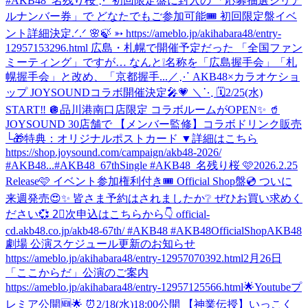
#AKB48_名残り桜 ⋰ 初回限定盤に封入の 「応募抽選シリア
ルナンバー券」で どなたでもご参加可能🎟️ 初回限定盤イベ
ント詳細決定.ᐟ.ᐟ 🌸🍃 ➳ https://ameblo.jp/akihabara48/entry-
12957153296.html 広島・札幌で開催予定だった 「全国ファン
ミーティング」ですが… なんと❕名称を「広島握手会」「札
幌握手会」と改め、「京都握手...
／⋰ AKB48×カラオケショ
ップ JOYSOUNDコラボ開催決定🎤💗 ＼⋱ 🗓️2/25(水)
START‼️ 🪩品川港南口店限定 コラボルームがOPEN✨ 🥤
JOYSOUND 30店舗で 【メンバー監修】コラボドリンク販売
└🎁特典：オリジナルポストカード ▼詳細はこちら
https://shop.joysound.com/campaign/akb48-2026/
#AKB48...
#AKB48_67thSingle #AKB48_名残り桜 🩷2026.2.25
Release🩷 イベント参加権利付き🎟️ Official Shop盤💿 ついに
来週発売😍✨ 皆さま予約はされましたか❔ ぜひお買い求めく
ださい💞 2⃣次申込はこちらから👇 official-
cd.akb48.co.jp/akb48-67th/ #AKB48 #AKB48OfficialShop
AKB48
劇場 公演スケジュール更新のお知らせ
https://ameblo.jp/akihabara48/entry-12957070392.html
2月26日
「ここからだ」公演のご案内
https://ameblo.jp/akihabara48/entry-12957125566.html
🌟Youtubeプ
レミア公開🆕🌟 ⏰2/18(水)18:00公開 【神業伝授】いっこく