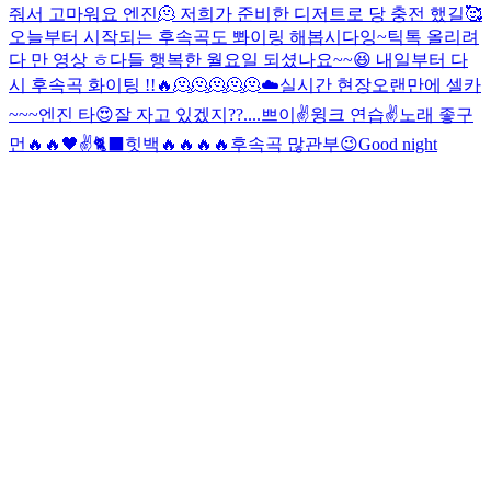
줘서 고마워요 엔진🫠 저희가 준비한 디저트로 당 충전 했길🥰
오늘부터 시작되는 후속곡도 뽜이링 해봅시다잉~
틱톡 올리려
다 만 영상 ㅎ
다들 행복한 월요일 되셨나요~~😆 내일부터 다
시 후속곡 화이팅 !!🔥
🫠🫠🫠🫠🫠
☁️
실시간 현장
오랜만에 셀카
~~~
엔진 타
😍
잘 자고 있겠지??....
쁘이✌️
윙크 연습✌️
노래 좋구
먼🔥🔥
🖤
✌️
🐈‍⬛
힛백🔥🔥🔥🔥
후속곡 많관부😉
Good night