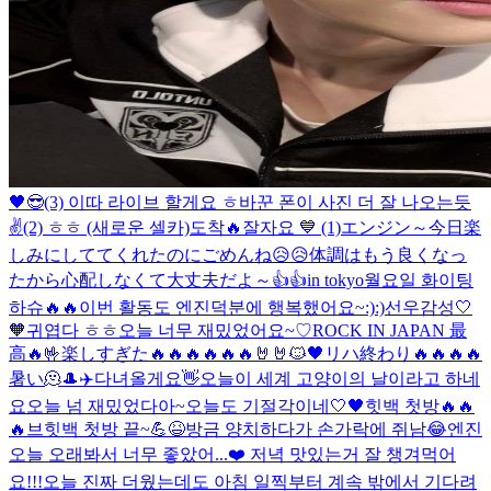
🖤😎
(3) 이따 라이브 할게요 ㅎ
바꾼 폰이 사진 더 잘 나오는듯
✌️
(2) ㅎㅎ (새로운 셀카)
도착🔥
잘자요 💙 (1)
エンジン～今日楽
しみにしててくれたのにごめんね😥😥体調はもう良くなっ
たから心配しなくて大丈夫だよ～👍👍
in tokyo
월요일 화이팅
하슈🔥🔥
이번 활동도 엔진덕분에 행복했어요~:):)
선우감성
🤍
🧡
귀엽다 ㅎㅎ
오늘 너무 재밌었어요~♡
ROCK IN JAPAN 最
高🔥🤟
楽しすぎた🔥🔥🔥🔥🔥🔥🤘🤘
🐱🖤
リハ終わり🔥🔥🔥🔥
暑い🫠
🎩
✈️
다녀올게요👋
오늘이 세계 고양이의 날이라고 하네
요
오늘 넘 재밌었다아~
오늘도 기절각이네
🤍🖤
힛백 첫방🔥🔥
🔥
브힛백 첫방 끝~💪😆
방금 양치하다가 손가락에 쥐남😂
엔진
오늘 오래봐서 너무 좋았어...❤️ 저녁 맛있는거 잘 챙겨먹어
요!!!
오늘 진짜 더웠는데도 아침 일찍부터 계속 밖에서 기다려