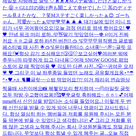
제일로 사랑해요 글릿 🤍
🕺🕺🕺
Mステ緊張したけど楽しかっ
た 😝 ⭐ GLLITの掛け声も聞こえて幸せでした♡ 耳のディテ
ール見えたかな、？笑
Mステすごく楽しかったぁ😊 ゴーち
ゃん。可愛かったぁ🩷🩵💙💜
🎄 🎄 🎄 대기실에 있던 미니 트
리가 너무 귀여웠어요오!
오늘 검정 머리로 염색 했어요오! 🖤
🖤 안녕 핑크 머리 로하..🩷👋
딸기 맛있었어~~🍓 ((이거 진짜
커요 ㅎㅎ
고글 로하 8년전 버전!! 🥽 🫧
💛💛💛
뮤직뱅크 글로벌
페스티벌 때 사진 🌟🥽🫧
윤아틀란티스 소녀🦋
^~^💭✨
글릿 모
해요?💓
항상 감기 조심해요!!🤧🤧🤍
보고싶어💖
여러분 밖에
추우니까 따뜻하게 입고 다녀용♡
어제 SNOW GOOSE 팝업
스토어 갈 때 찍었어용 🖤 각도만 다른 사진..?🤫^^
귀여운 모쟈
💗 🖤 그리구 이 날 하루종일 들었던 노래도 공유할게요옹⋆̩*̣̩☂︎
*̣̩⋆̩
🖤.•♬ 🐈‍⬛
글릿~~☆밥 먹었어요??? 이거 체리쉬 연습영상
찍을때 사진이에요📸 헤헿
앞모리 했지렁여 〰️
🫠
아일릿 글릿
모두 막방 수고했어요옹‼︎🥰💖🌹
글릿 축하해요~ ㅎㅎ✨💕
어제
mma에서 신인상을 받았다는 소식을 들었어요..! 이렇게 두 번
째 신인상을 받을 수 있게 되어 너무나 영광이고 감사드립니
다. 항상 열심히 하는 멤버들과 저희를 응원해 주시는 모든 분
들 덕분에 받을 수 있었다고 생각합니다! 💕 그리고 저희를 위
해 많은 고생과 노력해 주시는 회사 구성원분들께도 정말 감사
드립니다. 무엇보다 항상 힘낼 수 있게 해주는 글...
오늘 직접