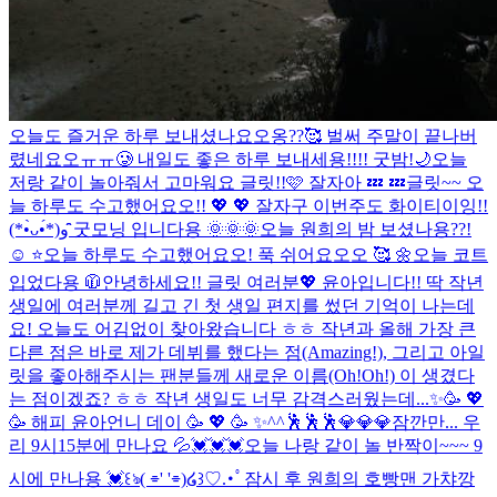
오늘도 즐거운 하루 보내셨나요오옹??🥰 벌써 주말이 끝나버
렸네요오ㅠㅠ🥲 내일도 좋은 하루 보내세용!!!! 굿밤!🌙
오늘
저랑 같이 놀아줘서 고마워요 글릿!!🩷 잘자아 💤 💤
글릿~~ 오
늘 하루도 수고했어요오!! 💖 💖 잘자구 이번주도 화이티이잉!!‎⁦‪‎⁦‪
(*•̀ᴗ•́*)و ̑̑
굿모닝 입니다용 🌞🌞🌞
오늘 원희의 밤 보셨나용??!
☺️ ⭐
오늘 하루도 수고했어요오! 푹 쉬어요오오 🥰 🌼
오늘 코트
입었다용 🧥
안녕하세요!! 글릿 여러분💖 윤아입니다!! 딱 작년
생일에 여러분께 길고 긴 첫 생일 편지를 썼던 기억이 나는데
요! 오늘도 어김없이 찾아왔습니다 ㅎㅎ 작년과 올해 가장 큰
다른 점은 바로 제가 데뷔를 했다는 점(Amazing!), 그리고 아일
릿을 좋아해주시는 팬분들께 새로운 이름(Oh!Oh!) 이 생겼다
는 점이겠죠? ㅎㅎ 작년 생일도 너무 감격스러웠는데...
✨🥳 💖
🥳 해피 윤아언니 데이 🥳 💖 🥳 ✨
^^
🕺🕺🕺
💎💎💎
잠깐만... 우
리 9시15분에 만나요 💦💓💓💓
오늘 나랑 같이 놀 반짝이~~~ 9
시에 만나용 💓
꒰ঌ( ⌯' '⌯)໒꒱♡.･ﾟ
잠시 후 원희의 호빵맨 가챠깡