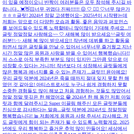
이 있을 예정이오니 반짝이 여러분들은 모두 참석해 주시길 바
랍니다.. 💓👋🏻
너무 귀엽다 진짜!!!!!! 😖 🤍 🤦‍♀️ 🤍
너무 많은가
ㅎㅎㅎ
글릿! 2024년 정말 고생했어요~ 2025년이 시작됐는데
저희는 앞으로 더 다양한 모습과 활동, 좋은 음악과 퍼포먼스
를 보여드릴수 있도록 노력할테니 많이많이 기대해 주세요...!!
글릿 정말정말 사랑해요~~ 🤍 새해복 많이 받으세요^^
글릿 여
러분!✨✨ 새해 복 많이 받으세요!! 작년에 데뷔를 하고 활동을
하면서 많은 글릿들을 만날 수 있어서 너무너무 즐거웠고 지난
시간 정말 많은 응원과 사랑을 받을 수 있어서 행복했습니다!!
저 스스로 아직 부족한 부분도 많이 있지만 그만큼 앞으로 더
성장할 수 있다는 거니까! 작년보다 더 성장해서 글릿들에게
많은 행복과 에너지를 줄 수 있는 존재가 ...
글릿!!! 윤아예요!
우리 글릿 덕분에 2024년은 죽을 때까지 절대 잊지 못할 한 해
였던 것 같아요! 아티스트로서도 누구나 쉽게 경험하지 못할
소중한 경험들도 많이 해보고 처음 경험하는 것들도 많았어서
정말 정말 뜻깊은 한 해였어요 😁 2024년 한 해 동안 저희 아일
릿과 함께 달려주시고 Super 이끌림 해주신 모든 글릿분들께
진심으로 감사하다는 말씀...
글릿 덕분에 2024년도 정말정말
행복했습니다! 늘 저희에게 응원과 사랑 주셔서 감사해요. 저
도 글릿에게 힘이 되는 존재가 될 수 있도록 노력할게요. 2025
년에도 우리 행복하고 즐거운 추억 많이 만들어요! 세상에서