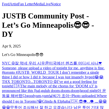
Feed
Artist
Fan Letter
Media
Live
Notice
JUSTB Community Post -
Let’s Go Minneapolis😎😎 -
DY
Apr 9, 2025
Let’s Go Minneapolis😎😎
NYC ☮️
잘 먹네 우리 시우💭
미국에선 렌즈를 어디서 사나
❤
Someone, please upload a video of tonight for me. anything is fine.
#toronto #JUSTB_WORLD_TOUR I don’t remember a single
thing I did or how I did it, because I was just insanely hyped😂😂
THX TORONTO...
TORONTO ☮️
I’ve got a good feeling for
tonight🇨🇦
The main melody of the chorus for ‘DOOM x3’ is
pronounced like this [bal-guluh doom-doom-doom]
good night
아 운
동을 해버렸다
good
yum-yum
날씨가 조아~
Photo uploaded.
Where
should I go in Toronto?😁
Glinda & Elphaba
🇨🇦 😎
👁️. .👁️ ㅡ
😁😁
😁😁💛
투어 조심해서 잘 하고 오겠습니다 남은 투어 기대 많