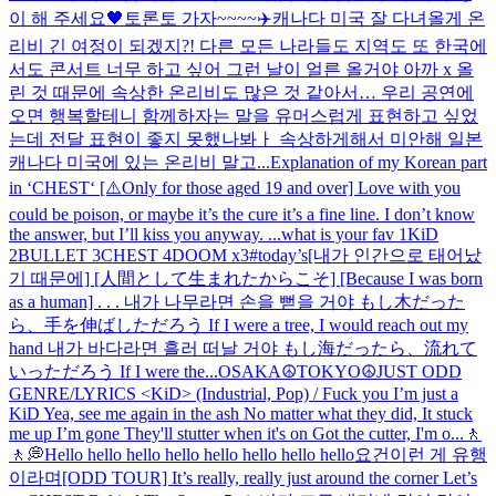
이 해 주세요🖤
토론토 가자~~~~✈️
캐나다 미국 잘 다녀올게 온
리비 긴 여정이 되겠지?! 다른 모든 나라들도 지역도 또 한국에
서도 콘서트 너무 하고 싶어 그런 날이 얼른 올거야 아까 x 올
린 것 때문에 속상한 온리비도 많은 것 같아서… 우리 공연에
오면 행복할테니 함께하자는 말을 유머스럽게 표현하고 싶었
는데 전달 표현이 좋지 못했나봐ㅏ 속상하게해서 미안해 일본
캐나다 미국에 있는 온리비 말고...
Explanation of my Korean part
in ‘CHEST‘ [⚠️Only for those aged 19 and over] Love with you
could be poison, or maybe it’s the cure it’s a fine line. I don’t know
the answer, but I’ll kiss you anyway. ...
what is your fav 1KiD
2BULLET 3CHEST 4DOOM x3
#today’s
[내가 인간으로 태어났
기 때문에] [人間として生まれたからこそ] [Because I was born
as a human] . . . 내가 나무라면 손을 뻗을 거야 もし木だった
ら、手を伸ばしただろう If I were a tree, I would reach out my
hand 내가 바다라면 흘러 떠날 거야 もし海だったら、流れて
いっただろう If I were the...
OSAKA☮️
TOKYO☮️
JUST ODD
GENRE/LYRICS <KiD> (Industrial, Pop) / Fuck you I’m just a
KiD Yea, see me again in the ash No matter what they did, It stuck
me up I’m gone They'll stutter when it's on Got the cutter, I'm o...
🚶
🚶💭
Hello hello hello hello hello hello hello hello
요건
이런 게 유행
이라며
[ODD TOUR] It’s really, really just around the corner Let’s