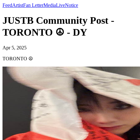
Feed
Artist
Fan Letter
Media
Live
Notice
JUSTB Community Post -
TORONTO ☮️ - DY
Apr 5, 2025
TORONTO ☮️