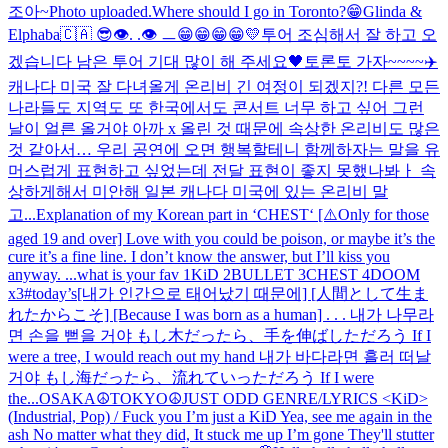
조아~
Photo uploaded.
Where should I go in Toronto?😁
Glinda &
Elphaba
🇨🇦 😎
👁️. .👁️ ㅡ
😁😁😁😁💛
투어 조심해서 잘 하고 오
겠습니다 남은 투어 기대 많이 해 주세요🖤
토론토 가자~~~~✈️
캐나다 미국 잘 다녀올게 온리비 긴 여정이 되겠지?! 다른 모든
나라들도 지역도 또 한국에서도 콘서트 너무 하고 싶어 그런
날이 얼른 올거야 아까 x 올린 것 때문에 속상한 온리비도 많은
것 같아서… 우리 공연에 오면 행복할테니 함께하자는 말을 유
머스럽게 표현하고 싶었는데 전달 표현이 좋지 못했나봐ㅏ 속
상하게해서 미안해 일본 캐나다 미국에 있는 온리비 말
고...
Explanation of my Korean part in ‘CHEST‘ [⚠️Only for those
aged 19 and over] Love with you could be poison, or maybe it’s the
cure it’s a fine line. I don’t know the answer, but I’ll kiss you
anyway. ...
what is your fav 1KiD 2BULLET 3CHEST 4DOOM
x3
#today’s
[내가 인간으로 태어났기 때문에] [人間として生ま
れたからこそ] [Because I was born as a human] . . . 내가 나무라
면 손을 뻗을 거야 もし木だったら、手を伸ばしただろう If I
were a tree, I would reach out my hand 내가 바다라면 흘러 떠날
거야 もし海だったら、流れていっただろう If I were
the...
OSAKA☮️
TOKYO☮️
JUST ODD GENRE/LYRICS <KiD>
(Industrial, Pop) / Fuck you I’m just a KiD Yea, see me again in the
ash No matter what they did, It stuck me up I’m gone They'll stutter