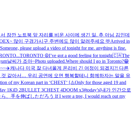
서 잠깐 노트북 앞 자리를 비운 사이에 생긴 일. 추 아님 김인데
IN COEX~ 많이 구경가시구 주변에도 많이 알려주세요 🫶
Arrived in
Someone, please upload a video of tonight for me. anything is fine.
TORONTO...
TORONTO ☮️
I’ve got a good feeling for tonight🇨🇦
The
yum
날씨가 조아~
Photo uploaded.
Where should I go in Toronto?😁
~~✈️
캐나다 미국 잘 다녀올게 온리비 긴 여정이 되겠지?! 다른
은 것 같아서… 우리 공연에 오면 행복할테니 함께하자는 말을 유
tion of my Korean part in ‘CHEST‘ [⚠️Only for those aged 19 and
ur fav 1KiD 2BULLET 3CHEST 4DOOM x3
#today’s
[내가 인간으로
しただろう If I were a tree, I would reach out my