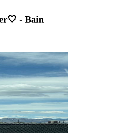
r🤍 - Bain