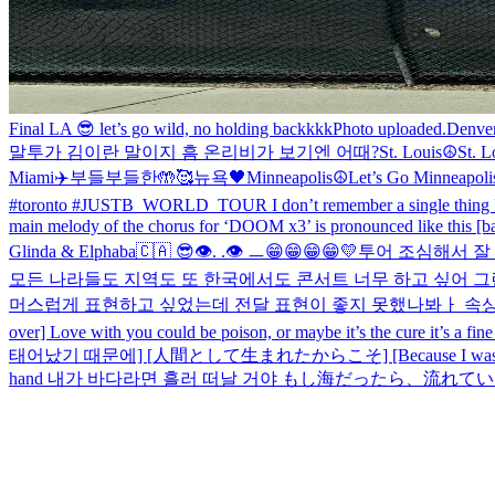
Final LA 😎 let’s go wild, no holding backkkk
Photo uploaded.
Denve
말투가 김이란 말이지 흠 온리비가 보기엔 어때?
St. Louis☮️
St. L
Miami✈️
부들부들한🤲🥰
뉴욕🖤
Minneapolis☮️
Let’s Go Minneapol
#toronto #JUSTB_WORLD_TOUR I don’t remember a single thing I 
main melody of the chorus for ‘DOOM x3’ is pronounced like this 
Glinda & Elphaba
🇨🇦 😎
👁️. .👁️ ㅡ
😁😁😁😁💛
투어 조심해서 잘
모든 나라들도 지역도 또 한국에서도 콘서트 너무 하고 싶어 그
머스럽게 표현하고 싶었는데 전달 표현이 좋지 못했나봐ㅏ 속상하
over] Love with you could be poison, or maybe it’s the cure it’s a fine 
태어났기 때문에] [人間として生まれたからこそ] [Because I was born 
hand 내가 바다라면 흘러 떠날 거야 もし海だったら、流れていっただろう 