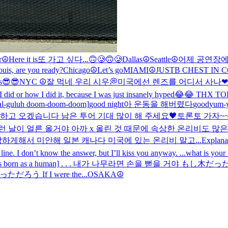
r☮️
Here it is
또 가고 싶다...🙃🥲🙃🥲
Dallas☮️
Seattle☮️
어제 공연장에
ouis, are you ready?
Chicago☮️
Let’s go
MIAMI☮️
JUSTB CHEST 
is😎😎
NYC ☮️
잘 먹네 우리 시우💭
미국에선 렌즈를 어디서 사나
❤
did or how I did it, because I was just insanely hyped😂😂 THX 
[bal-guluh doom-doom-doom]
good night
아 운동을 해버렸다
good
yum-
 하고 오겠습니다 남은 투어 기대 많이 해 주세요🖤
토론토 가자~~
런 날이 얼른 올거야 아까 x 올린 것 때문에 속상한 온리비도 많
게해서 미안해 일본 캐나다 미국에 있는 온리비 말고...
Explana
line. I don’t know the answer, but I’ll kiss you anyway. ...
what is yo
as a human] . . . 내가 나무라면 손을 뻗을 거야 もし木だったら、手を伸ば
If I were the...
OSAKA☮️