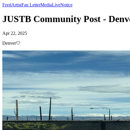
Feed
Artist
Fan Letter
Media
Live
Notice
JUSTB Community Post - Denve
Apr 22, 2025
Denver🤍