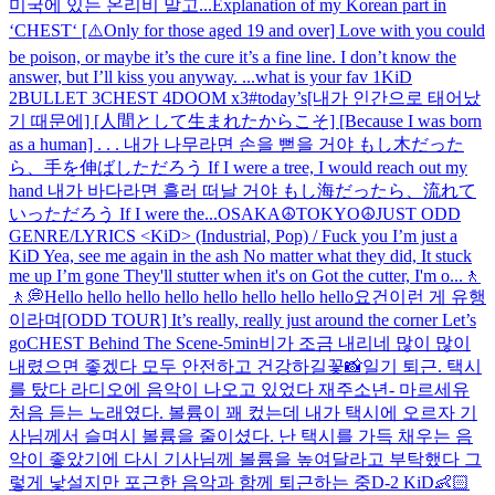
미국에 있는 온리비 말고...
Explanation of my Korean part in
‘CHEST‘ [⚠️Only for those aged 19 and over] Love with you could
be poison, or maybe it’s the cure it’s a fine line. I don’t know the
answer, but I’ll kiss you anyway. ...
what is your fav 1KiD
2BULLET 3CHEST 4DOOM x3
#today’s
[내가 인간으로 태어났
기 때문에] [人間として生まれたからこそ] [Because I was born
as a human] . . . 내가 나무라면 손을 뻗을 거야 もし木だった
ら、手を伸ばしただろう If I were a tree, I would reach out my
hand 내가 바다라면 흘러 떠날 거야 もし海だったら、流れて
いっただろう If I were the...
OSAKA☮️
TOKYO☮️
JUST ODD
GENRE/LYRICS <KiD> (Industrial, Pop) / Fuck you I’m just a
KiD Yea, see me again in the ash No matter what they did, It stuck
me up I’m gone They'll stutter when it's on Got the cutter, I'm o...
🚶
🚶💭
Hello hello hello hello hello hello hello hello
요건
이런 게 유행
이라며
[ODD TOUR] It’s really, really just around the corner Let’s
go
CHEST Behind The Scene
-5min
비가 조금 내리네 많이 많이
내렸으면 좋겠다 모두 안전하고 건강하길
꽃📸
일기 퇴근. 택시
를 탔다 라디오에 음악이 나오고 있었다 재주소년- 마르세유
처음 듣는 노래였다. 볼륨이 꽤 컸는데 내가 택시에 오르자 기
사님께서 슬며시 볼륨을 줄이셨다. 난 택시를 가득 채우는 음
악이 좋았기에 다시 기사님께 볼륨을 높여달라고 부탁했다 그
렇게 낯설지만 포근한 음악과 함께 퇴근하는 중
D-2 KiD👶🏻