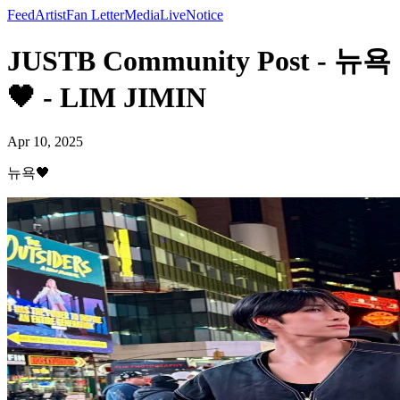
Feed
Artist
Fan Letter
Media
Live
Notice
JUSTB Community Post - 뉴욕
🖤 - LIM JIMIN
Apr 10, 2025
뉴욕🖤