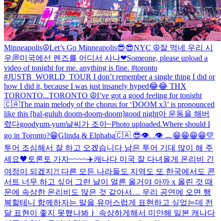
Minneapolis☮️
Let’s Go Minneapolis😎😎
NYC ☮️
잘 먹네 우리 시
우💭
미국에선 렌즈를 어디서 사나
❤
Someone, please upload a
video of tonight for me. anything is fine. #toronto
#JUSTB_WORLD_TOUR I don’t remember a single thing I did or
how I did it, because I was just insanely hyped😂😂 THX
TORONTO...
TORONTO ☮️
I’ve got a good feeling for tonight
🇨🇦
The main melody of the chorus for ‘DOOM x3’ is pronounced
like this [bal-guluh doom-doom-doom]
good night
아 운동을 해버
렸다
good
yum-yum
날씨가 조아~
Photo uploaded.
Where should I
go in Toronto?😁
Glinda & Elphaba
🇨🇦 😎
👁️. .👁️ ㅡ
😁😁😁😁💛
투어 조심해서 잘 하고 오겠습니다 남은 투어 기대 많이 해 주
세요🖤
토론토 가자~~~~✈️
캐나다 미국 잘 다녀올게 온리비 긴
여정이 되겠지?! 다른 모든 나라들도 지역도 또 한국에서도 콘
서트 너무 하고 싶어 그런 날이 얼른 올거야 아까 x 올린 것 때
문에 속상한 온리비도 많은 것 같아서… 우리 공연에 오면 행
복할테니 함께하자는 말을 유머스럽게 표현하고 싶었는데 전
달 표현이 좋지 못했나봐ㅏ 속상하게해서 미안해 일본 캐나다