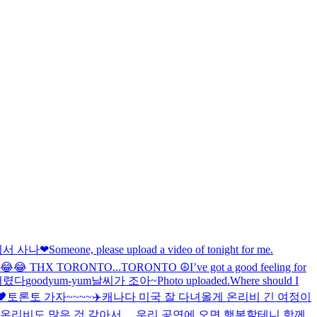
디서 사나
❤
Someone, please upload a video of tonight for me.
 hyped😂😂 THX TORONTO...
TORONTO ☮️
I’ve got a good feeling for
버렸다
good
yum-yum
날씨가 조아~
Photo uploaded.
Where should I

토론토 가자~~~~✈️
캐나다 미국 잘 다녀올게 온리비 긴 여정이
한 온리비도 많은 것 같아서… 우리 공연에 오면 행복할테니 함께