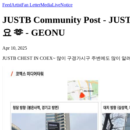
Feed
Artist
Fan Letter
Media
Live
Notice
JUSTB Community Post 
요 🫶 - GEONU
Apr 10, 2025
JUSTB CHEST IN COEX~ 많이 구경가시구 주변에도 많이 알