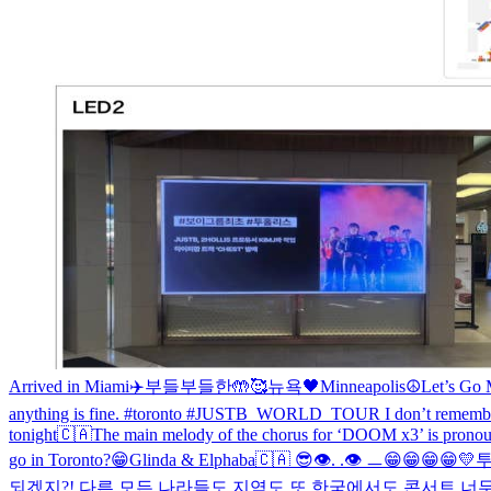
Arrived in Miami✈️
부들부들한🤲🥰
뉴욕🖤
Minneapolis☮️
Let’s Go
anything is fine. #toronto #JUSTB_WORLD_TOUR I don’t remember a
tonight🇨🇦
The main melody of the chorus for ‘DOOM x3’ is pronou
go in Toronto?😁
Glinda & Elphaba
🇨🇦 😎
👁️. .👁️ ㅡ
😁😁😁😁💛
투
되겠지?! 다른 모든 나라들도 지역도 또 한국에서도 콘서트 너무