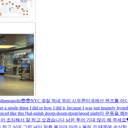
 Minneapolis😎😎
NYC ☮️
잘 먹네 우리 시우💭
미국에선 렌즈를 어
 single thing I did or how I did it, because I was just insanely
nced like this [bal-guluh doom-doom-doom]
good night
아 운동을 해
어 조심해서 잘 하고 오겠습니다 남은 투어 기대 많이 해 주세요
 하고 싶어 그런 날이 얼른 올거야 아까 x 올린 것 때문에 속상