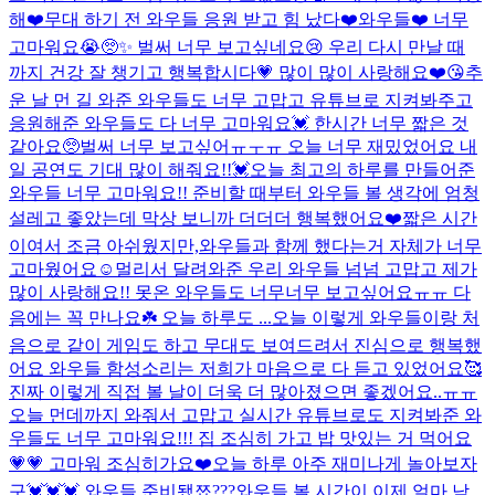
해❤️
무대 하기 전 와우들 응원 받고 힘 났다❤️
와우들❤️ 너무
고마워요😭🥺✨ 벌써 너무 보고싶네요😢 우리 다시 만날 때
까지 건강 잘 챙기고 행복합시다💗 많이 많이 사랑해요❤️😘
추
운 날 먼 길 와준 와우들도 너무 고맙고 유튜브로 지켜봐주고
응원해준 와우들도 다 너무 고마워요💓 한시간 너무 짧은 것
같아요🥺벌써 너무 보고싶어ㅠㅜㅠ 오늘 너무 재밌었어요 내
일 공연도 기대 많이 해줘요!!💓
오늘 최고의 하루를 만들어준
와우들 너무 고마워요!! 준비할 때부터 와우들 볼 생각에 엄청
설레고 좋았는데 막상 보니까 더더더 행복했어요❤️짧은 시간
이여서 조금 아쉬웠지만,와우들과 함께 했다는거 자체가 너무
고마웠어요☺️멀리서 달려와준 우리 와우들 넘넘 고맙고 제가
많이 사랑해요!! 못온 와우들도 너무너무 보고싶어요ㅠㅠ 다
음에는 꼭 만나요☘️ 오늘 하루도 ...
오늘 이렇게 와우들이랑 처
음으로 같이 게임도 하고 무대도 보여드려서 진심으로 행복했
어요 와우들 함성소리는 저희가 마음으로 다 듣고 있었어요🥰
진짜 이렇게 직접 볼 날이 더욱 더 많아졌으면 좋겠어요..ㅠㅠ
오늘 먼데까지 와줘서 고맙고 실시간 유튜브로도 지켜봐준 와
우들도 너무 고마워요!!! 집 조심히 가고 밥 맛있는 거 먹어요
💗💗 고마워 조심히가요❤️
오늘 하루 아주 재미나게 놀아보자
구💓💓💓 와우들 준비됐쬬???
와우들 볼 시간이 이제 얼마 남