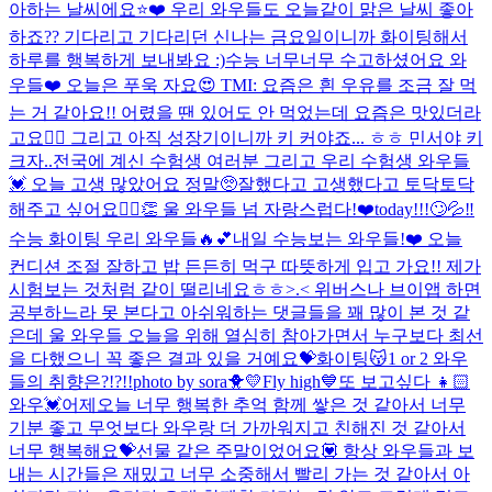
아하는 날씨에요⭐️❤️ 우리 와우들도 오늘같이 맑은 날씨 좋아
하죠?? 기다리고 기다리던 신나는 금요일이니까 화이팅해서
하루를 행복하게 보내봐요 :)
수능 너무너무 수고하셨어요 와
우들❤️ 오늘은 푸욱 자요😍 TMI: 요즘은 흰 우유를 조금 잘 먹
는 거 같아요!! 어렸을 땐 있어도 안 먹었는데 요즘은 맛있더라
고요👍🏻 그리고 아직 성장기이니까 키 커야죠... ㅎㅎ 민서야 키
크자..
전국에 계신 수험생 여러분 그리고 우리 수험생 와우들
💓 오늘 고생 많았어요 정말🥺잘했다고 고생했다고 토닥토닥
해주고 싶어요🙆‍♀️👏 울 와우들 넘 자랑스럽다!❤️
today!!!🙄💦‼️
수능 화이팅 우리 와우들🔥💕
내일 수능보는 와우들!❤️ 오늘
컨디션 조절 잘하고 밥 든든히 먹구 따뜻하게 입고 가요!! 제가
시험보는 것처럼 같이 떨리네요ㅎㅎ>.< 위버스나 브이앱 하면
공부하느라 못 본다고 아쉬워하는 댓글들을 꽤 많이 본 것 같
은데 울 와우들 오늘을 위해 열심히 참아가면서 누구보다 최선
을 다했으니 꼭 좋은 결과 있을 거예요💝화이팅😽
1 or 2 와우
들의 취향은?!?!!
photo by sora🐥💛
Fly high💙
또 보고싶다 👧🏻
와우💓어제오늘 너무 행복한 추억 함께 쌓은 것 같아서 너무
기분 좋고 무엇보다 와우랑 더 가까워지고 친해진 것 같아서
너무 행복해요💝선물 같은 주말이었어요💟 항상 와우들과 보
내는 시간들은 재밌고 너무 소중해서 빨리 가는 것 같아서 아