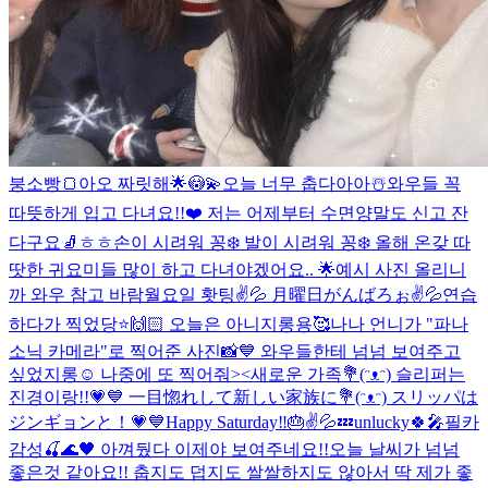
붕소빵🍞
아오 짜릿해🌟😳💫
오늘 너무 춥다아아☃️와우들 꼭
따뜻하게 입고 다녀요!!❤️ 저는 어제부터 수면양말도 신고 잔
다구요🧦ㅎㅎ
손이 시려워 꽁❄️ 발이 시려워 꽁❄️ 올해 온갖 따
땃한 귀요미들 많이 하고 다녀야겠어요.. 🌟예시 사진 올리니
까 와우 참고 바람
월요일 홧팅✌️💦 月曜日がんばろぉ✌️💦
연습
하다가 찍었당⭐️🙌🏻 오늘은 아니지롱용🥰
나나 언니가 "파나
소닉 카메라"로 찍어준 사진📸💙 와우들한테 넘넘 보여주고
싶었지롱☺️ 나중에 또 찍어줘><
새로운 가족💐(ᵔᴥᵔ) 슬리퍼는
진경이랑!!💗💙 一目惚れして新しい家族に💐(ᵔᴥᵔ) スリッパは
ジンギョンと！💗💙
Happy Saturday‼️🎂✌️💦💤
unlucky🍀🎤
필카
감성🍒🌊🖤 아껴뒀다 이제야 보여주네요!!
오늘 날씨가 넘넘
좋은것 같아요!! 춥지도 덥지도 쌀쌀하지도 않아서 딱 제가 좋