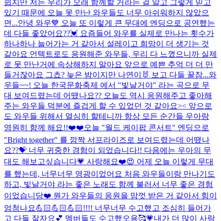
쉽지만 저는 우리가 오래 함께할 거라는 걸 알고 그렇게 믿고
있기 때문에 오늘 못 만난 와우들도 너무 아쉬워하지 않았으
면...
안녕 와우💙 오늘 또 이렇게 큰 무대에 엔딩으로 공연했는
데 다들 좋았어요??💓 요즘들어 와우를 실제로 만나는 횟수가
하나하나 늘어가는 거 같아서 설레이고 희망이 더 생기는 것
같아요 언텍트로도 응원해준 와우들, 우리 다 느꼈으니까 실제
로 못 만난거에 속상해하지 말아요 앞으로 예쁜 추억 더 더 만
들거잖아요 그쵸? 늦은 밤이지만 나연이🐰 보고 다들 꿀잠...
와
우들~~! 오늘 한국문화축제 에서 "빛날거야" 라는 곡으로 무
대 보여드렸는데 어땠나요?? 오늘도 역시 응원해주고 좋아해
주는 와우들 덕분에 즐겁게 할 수 있었던 것 같아요>< 앞으로
도 와우들 위해서 열심히 할테니까 항상 모든 순간들 우아랑
영원히 함께 해요!!❤️❤️
오늘 "월드 케이팝 콘서트" 엔딩으로
"Bright together" 를 깜짝 서프라이즈로 보여드렸는데 어땠나
요??💝 너무 귀중한 경험이 되었습니다!! 다음에는 우아의 무
대도 해보고싶습니다💗 사랑해요❤️
😍 어제 오늘 이렇게 무대
를 했는데, 너무너무 영광이었어요 처음 와우들이랑 만나기도
하고, 빛날거야 라는 좋은 노래도 함께 불러서 너무 좋은 경험
이었습니당❤️ 뭔가 와우들의 응원을 맘껏 받은 거 같아서 힘이
엄청나요💪🏻💪🏻💪🏻!!!! 너무너무 수고했고 조심히 들어가
고 다들 잘자요💕 멤버들도 수고했오용🥰💗
내가 더 많이 사랑