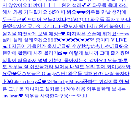
지 않았어요!!! 꺄아ㅏㅏㅏㅏ완전 설레💕💕 와우들 올때 조심
해서 와용 기다릴게요 :)🧸
이따 봐요❤️❤️
와우들 만날 생각에
두근두근💓 드디어 오늘이쟈나(*≧∀≦*)!!!! 와우들 푹자고 만나
용😽잘자요 굿나잇🌙⭐️
11.11~😋
모자 탐나지?? 완전 복슬이다?
올겨울 따땃하게 보낼 예정~🖤 마지막은 스폰데 뭐게요~~~👀
설레 설레 설레죽겠오!!!!!!💓💓💓💓💓💓💓
💛 좀이따 V LIVE
🐢!!!
지금이 가을인가 혹시..?📗🍃 今が秋なのもしや..?📗🍃
오
랜만에 활동때 사진 올리기📸❤️ 이렇게 보니까 그때 즐거웠던
상황이 떠올라서 넘넘 기분이 좋아지는것 같아요!! 오늘 하루
도 와우들 잘 쉬었을거라 믿어용 내일도 우리 함께 화이팅해봐
요😜❤️
🤍
🍊오늘은 Orange🍊
짠! 와우들 뭐해요?!? 나랑 놀자아
ㅏ💓
Like a cherry🍒❤️💋
Photo by Minseo🧸
하트 귀걸이를 한 날
은 그냥 못 지나치고 셀카를 남겨야 해용 와우들한테 보내는
my heart💖 와우들 사랑한다구웅~~~💜🙆‍♀️